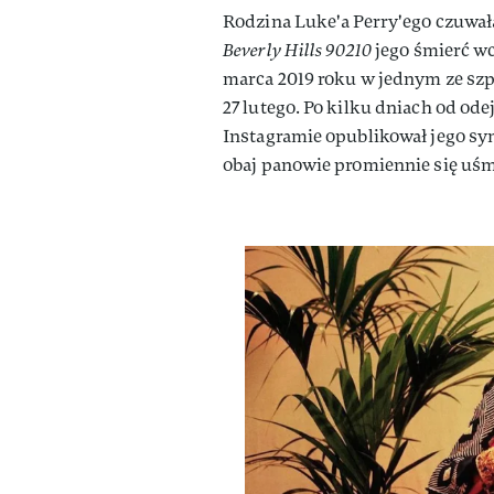
Rodzina Luke'a Perry'ego czuwała
Beverly Hills 90210
jego śmierć wc
marca 2019 roku w jednym ze szp
27 lutego. Po kilku dniach od od
Instagramie opublikował jego syn
obaj panowie promiennie się uśm