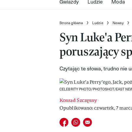
Gwiazdy
Ludzie
Moda
Strona główna
Ludzie
Newsy
Syn Luke'a Per
poruszający s
Czytając te słowa, trudno nie ur
CELEBRITY PHOTO/PHOTOSHOT/EAST NE
Konrad Szczęsny
Opublikowano: czwartek, 7 marca
Udostępnij na facebook
Udostępnij na whatsapp
E-mail do przyjaciela