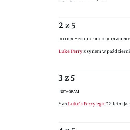
2 z 5
CELEBRITY PHOTO/PHOTOSHOT/EAST NE
Luke Perry
z synem w październi
3 z 5
INSTAGRAM
Syn
Luke'a Perry'ego
, 22-letni Ja