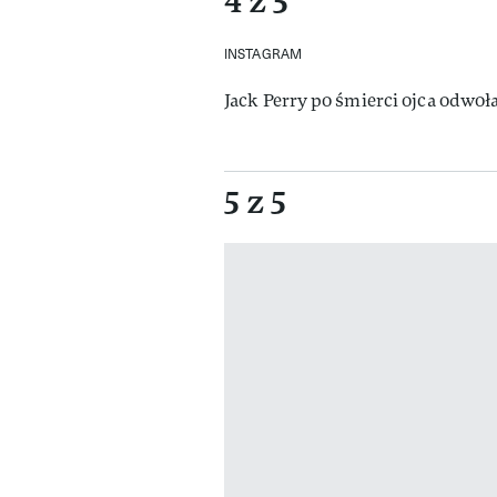
4 z 5
INSTAGRAM
Jack Perry po śmierci ojca odwoła
5 z 5