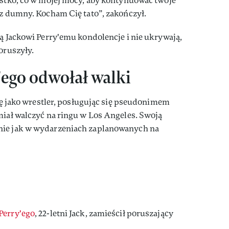
ystko, co w mojej mocy, aby kontynuować twoje
sz dumny. Kocham Cię tato”, zakończył.
ją Jackowi Perry'emu kondolencje i nie ukrywają,
oruszyły.
'ego odwołał walki
erę jako wrestler, posługując się pseudonimem
miał walczyć na ringu w Los Angeles. Swoją
nie jak w wydarzeniach zaplanowanych na
Perry'ego
, 22-letni Jack, zamieścił poruszający