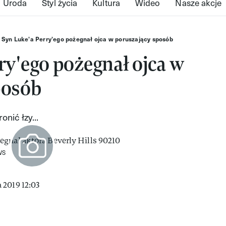
Uroda
Styl życia
Kultura
Wideo
Nasze akcje
Syn Luke'a Perry'ego pożegnał ojca w poruszający sposób
ry'ego pożegnał ojca w
posób
onić łzy...
WS
 2019 12:03