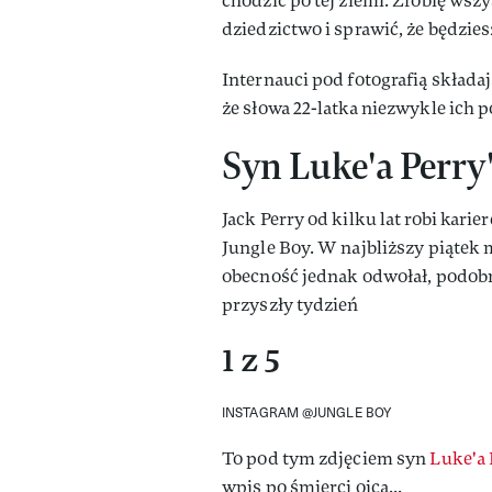
chodzić po tej ziemi. Zrobię wsz
dziedzictwo i sprawić, że będzie
Internauci pod fotografią składa
że słowa 22-latka niezwykle ich p
Syn Luke'a Perry
Jack Perry od kilku lat robi kari
Jungle Boy. W najbliższy piątek 
obecność jednak odwołał, podob
przyszły tydzień
1 z 5
INSTAGRAM @JUNGLE BOY
To pod tym zdjęciem syn
Luke'a 
wpis po śmierci ojca...