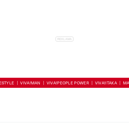
FESTYLE
VIVA!MAN
VIVA!PEOPLE POWER
VIVA!ITAKA
MA