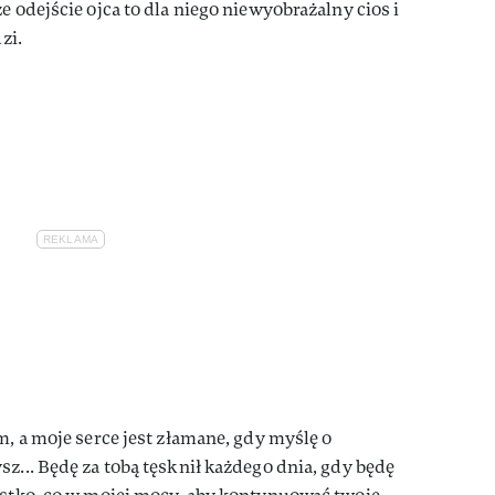
e odejście ojca to dla niego niewyobrażalny cios i
zi.
m, a moje serce jest złamane, gdy myślę o
z... Będę za tobą tęsknił każdego dnia, gdy będę