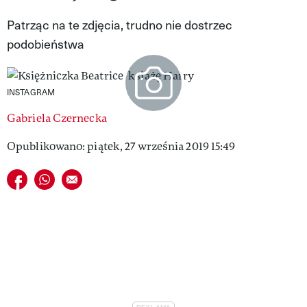
VIVA!LIFESTYLE
Patrząc na te zdjęcia, trudno nie dostrzec
podobieństwa
VIVA!MAN
VIVA!PEOPLE POWER
INSTAGRAM
VIVA!ITAKA
Gabriela Czernecka
MAGAZYN VIVA!
Opublikowano: piątek, 27 września 2019 15:49
Udostępnij na facebook
Udostępnij na whatsapp
E-mail do przyjaciela