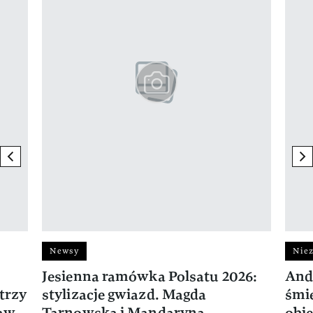
previous element
ne
Newsy
Niez
Jesienna ramówka Polsatu 2026:
And
trzy
stylizacje gwiazd. Magda
śmie
ław
Tarnowska i Mandaryna
obie