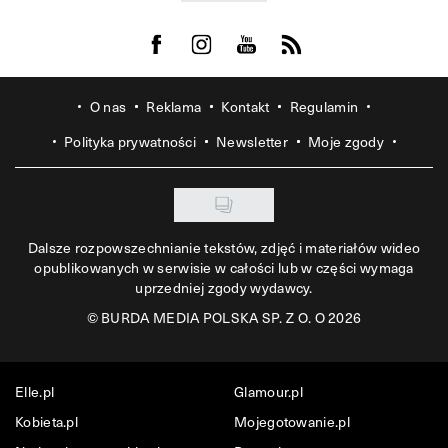
Visit us on Facebook
Visit us on Instagram
Visit us on Youtube
Visit us on Rss
O nas
Reklama
Kontakt
Regulamin
Polityka prywatności
Newsletter
Moje zgody
Dalsze rozpowszechnianie tekstów, zdjęć i materiałów wideo
opublikowanych w serwisie w całości lub w części wymaga
uprzedniej zgody wydawcy.
©
BURDA MEDIA POLSKA SP. Z O. O 2026
Elle.pl
Glamour.pl
Kobieta.pl
Mojegotowanie.pl