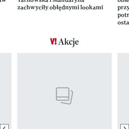
zachwyciły obłędnymi lookami
prz
potr
osta
Akcje
Pokazywanie elementu 1 z 17
previous element
ne