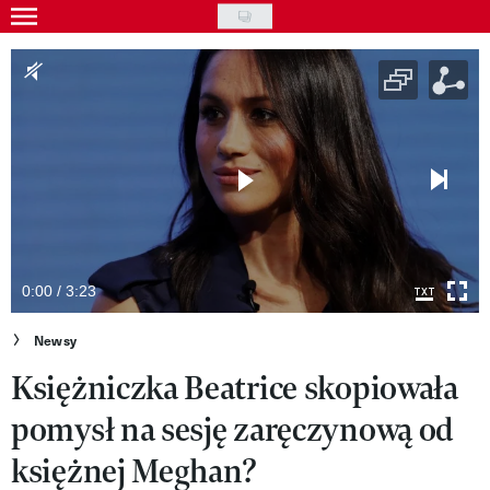
Skip
to
Gwiazdy
main
Ludzie
content
Moda
Uroda
Styl życia
Kultura
0:00 / 3:23
Wideo
Newsy
Księżniczka Beatrice skopiowała
Nasze akcje
pomysł na sesję zaręczynową od
VIVA!ART
księżnej Meghan?
VIVA!MODA