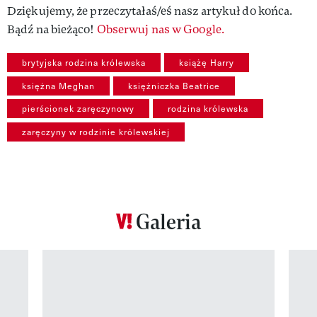
Dziękujemy, że przeczytałaś/eś nasz artykuł do końca.
Bądź na bieżąco!
Obserwuj nas w Google.
brytyjska rodzina królewska
książę Harry
księżna Meghan
księżniczka Beatrice
pierścionek zaręczynowy
rodzina królewska
zaręczyny w rodzinie królewskiej
Galeria
Pokazywanie elementu 1 z 12