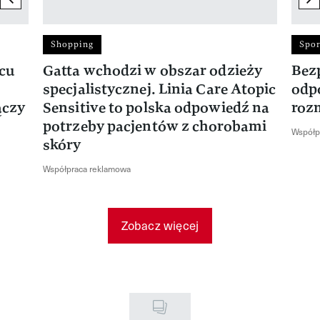
Shopping
Spor
rcu
Gatta wchodzi w obszar odzieży
Bez
specjalistycznej. Linia Care Atopic
odp
ączy
Sensitive to polska odpowiedź na
roz
potrzeby pacjentów z chorobami
Współp
skóry
Współpraca reklamowa
Zobacz więcej