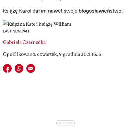
VIVA!LIFESTYLE
Książę Karol dał im nawet swoje błogosławieństwo!
VIVA!MAN
EAST NEWS/AFP
VIVA!PEOPLE POWER
Gabriela Czernecka
VIVA!ITAKA
Opublikowano: czwartek, 9 grudnia 2021 16:15
MAGAZYN VIVA!
Udostępnij na facebook
Udostępnij na whatsapp
E-mail do przyjaciela