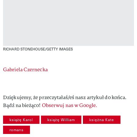
RICHARD STONEHOUSE/GETTY IMAGES
Authors
Gabriela Czernecka
Dziękujemy, że przeczytałaś/eś nasz artykuł do końca.
Bądź na bieżąco!
Obserwuj nas w Google.
książę Karol
książę William
księżna Kate
romans