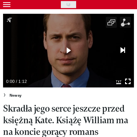
Skip
to
Gwiazdy
main
Ludzie
content
Moda
Uroda
Styl życia
Kultura
0:00 / 1:12
Wideo
Newsy
Skradła jego serce jeszcze przed
Nasze akcje
księżną Kate. Książę William ma
VIVA!ART
na koncie gorący romans
VIVA!MODA