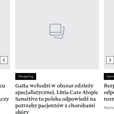
Pokazywanie elementu 1 z 17
previous element
ne
Shopping
Spor
rcu
Gatta wchodzi w obszar odzieży
Bez
specjalistycznej. Linia Care Atopic
odp
ączy
Sensitive to polska odpowiedź na
roz
potrzeby pacjentów z chorobami
Współp
skóry