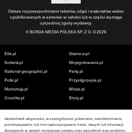
Dalsze rozpowszechnianie tekstów, zdjęć i materiałów wideo
opublikowanych w serwisie w całości lub w części wymaga
uprzedniej zgody wydawcy.
©
BURDA MEDIA POLSKA SP. Z O. O 2026
Elle.pl
Glamour.pl
Kobieta.pl
Mojegotowanie.pl
National-geographic.pl
Party.pl
Polki.pl
Przyslijprzepis.pl
Mamotoja.pl
Wizaz.pl
Cocolita.pl
Story.pl
Jakiekolwiek aktywności, w szczególności: pobieranie, zwielokrotnianie,
przechowywanie, lub inne wykorzystywanie treści, danych lub informacji
dostępnych w ramach niniejszego serwisu oraz wszystkich jego podstron,