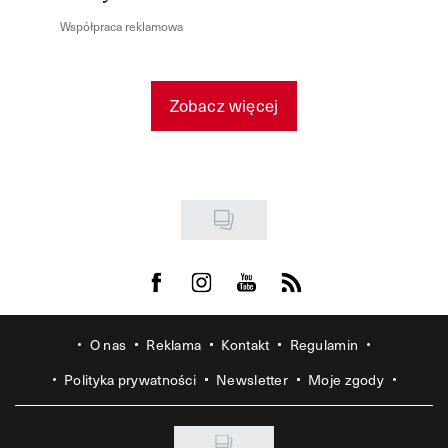
Współpraca reklamowa
Zobacz więcej
Visit us on Facebook
Visit us on Instagram
Visit us on Youtube
Visit us on Rss
O nas
Reklama
Kontakt
Regulamin
Polityka prywatności
Newsletter
Moje zgody