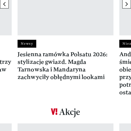
previous element
ne
Newsy
Niez
Jesienna ramówka Polsatu 2026:
And
trzy
stylizacje gwiazd. Magda
śmie
ław
Tarnowska i Mandaryna
obie
zachwyciły obłędnymi lookami
prz
potr
osta
Akcje