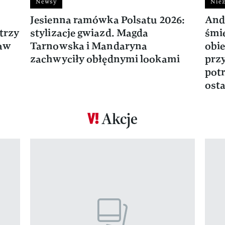
Newsy
Niez
Jesienna ramówka Polsatu 2026:
And
trzy
stylizacje gwiazd. Magda
śmie
ław
Tarnowska i Mandaryna
obie
zachwyciły obłędnymi lookami
prz
potr
osta
Akcje
Pokazywanie elementu 1 z 17