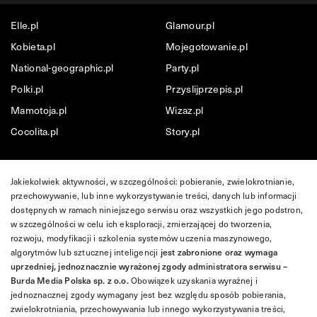
Elle.pl
Glamour.pl
Kobieta.pl
Mojegotowanie.pl
National-geographic.pl
Party.pl
Polki.pl
Przyslijprzepis.pl
Mamotoja.pl
Wizaz.pl
Cocolita.pl
Story.pl
Jakiekolwiek aktywności, w szczególności: pobieranie, zwielokrotnianie,
przechowywanie, lub inne wykorzystywanie treści, danych lub informacji
dostępnych w ramach niniejszego serwisu oraz wszystkich jego podstron,
w szczególności w celu ich eksploracji, zmierzającej do tworzenia,
rozwoju, modyfikacji i szkolenia systemów uczenia maszynowego,
algorytmów lub sztucznej inteligencji
jest zabronione oraz wymaga
uprzedniej, jednoznacznie wyrażonej zgody administratora serwisu –
Burda Media Polska sp. z o.o.
Obowiązek uzyskania wyraźnej i
jednoznacznej zgody wymagany jest bez względu sposób pobierania,
zwielokrotniania, przechowywania lub innego wykorzystywania treści,