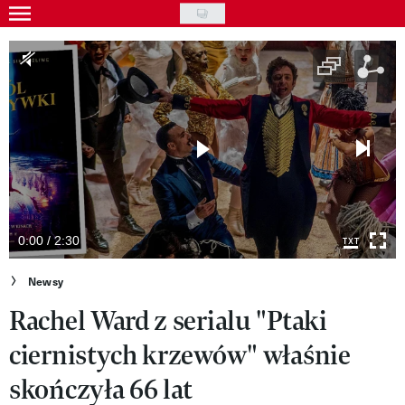
Skip
to
Gwiazdy
main
Ludzie
content
Moda
Uroda
Styl życia
Kultura
0:00 / 2:30
Wideo
Newsy
Rachel Ward z serialu "Ptaki
Nasze akcje
ciernistych krzewów" właśnie
VIVA!ART
skończyła 66 lat
VIVA!MODA