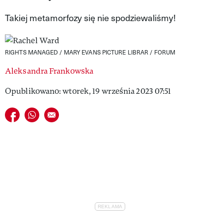
VIVA!LIFESTYLE
Takiej metamorfozy się nie spodziewaliśmy!
VIVA!MAN
RIGHTS MANAGED / MARY EVANS PICTURE LIBRAR / FORUM
VIVA!PEOPLE POWER
Aleksandra Frankowska
VIVA!ITAKA
Opublikowano: wtorek, 19 września 2023 07:51
MAGAZYN VIVA!
Udostępnij na facebook
Udostępnij na whatsapp
E-mail do przyjaciela