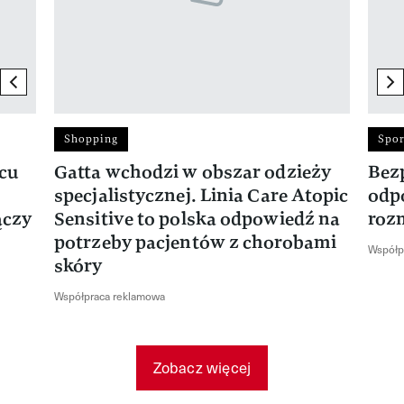
previous element
ne
Shopping
Spor
rcu
Gatta wchodzi w obszar odzieży
Bez
specjalistycznej. Linia Care Atopic
odp
ączy
Sensitive to polska odpowiedź na
roz
potrzeby pacjentów z chorobami
Współp
skóry
Współpraca reklamowa
Zobacz więcej