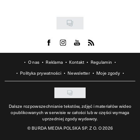
Visit us on Facebook
Visit us on Instagram
Visit us on Youtube
Visit us on Rss
O nas
Reklama
Kontakt
Regulamin
Polityka prywatności
Newsletter
Moje zgody
Dalsze rozpowszechnianie tekstów, zdjęć i materiałów wideo
opublikowanych w serwisie w całości lub w części wymaga
uprzedniej zgody wydawcy.
©
BURDA MEDIA POLSKA SP. Z O. O 2026