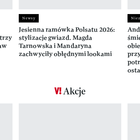
Newsy
Niez
Jesienna ramówka Polsatu 2026:
And
trzy
stylizacje gwiazd. Magda
śmie
ław
Tarnowska i Mandaryna
obie
zachwyciły obłędnymi lookami
prz
potr
osta
Akcje
Pokazywanie elementu 1 z 17