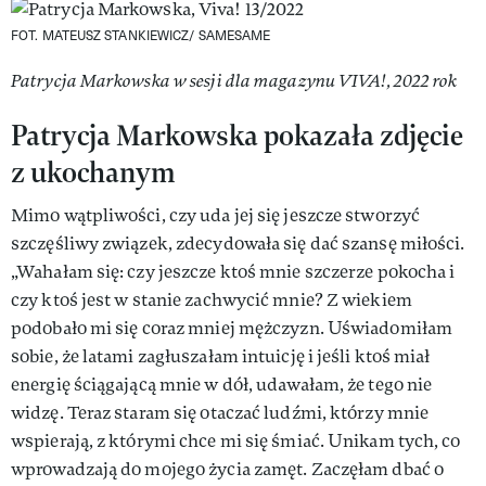
FOT. MATEUSZ STANKIEWICZ/ SAMESAME
Patrycja Markowska w sesji dla magazynu VIVA!, 2022 rok
Patrycja Markowska pokazała zdjęcie
z ukochanym
Mimo wątpliwości, czy uda jej się jeszcze stworzyć
szczęśliwy związek, zdecydowała się dać szansę miłości.
„Wahałam się: czy jeszcze ktoś mnie szczerze pokocha i
czy ktoś jest w stanie zachwycić mnie? Z wiekiem
podobało mi się coraz mniej mężczyzn. Uświadomiłam
sobie, że latami zagłuszałam intuicję i jeśli ktoś miał
energię ściągającą mnie w dół, udawałam, że tego nie
widzę. Teraz staram się otaczać ludźmi, którzy mnie
wspierają, z którymi chce mi się śmiać. Unikam tych, co
wprowadzają do mojego życia zamęt. Zaczęłam dbać o