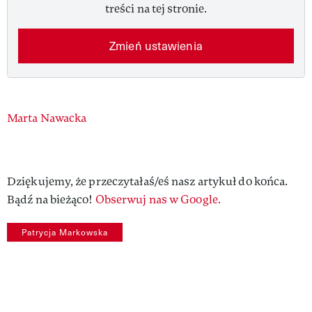
treści na tej stronie.
Zmień ustawienia
Authors
Marta Nawacka
Dziękujemy, że przeczytałaś/eś nasz artykuł do końca.
Bądź na bieżąco!
Obserwuj nas w Google.
Patrycja Markowska