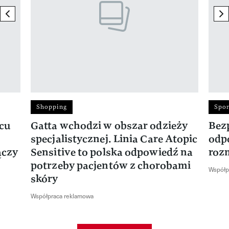
previous element
ne
Shopping
Spor
rcu
Gatta wchodzi w obszar odzieży
Bez
specjalistycznej. Linia Care Atopic
odp
ączy
Sensitive to polska odpowiedź na
roz
potrzeby pacjentów z chorobami
Współp
skóry
Współpraca reklamowa