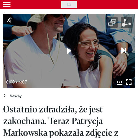
Skip
to
Gwiazdy
main
Ludzie
content
Moda
Uroda
Styl życia
Kultura
0:00 / 4:07
Wideo
Newsy
Ostatnio zdradziła, że jest
Nasze akcje
zakochana. Teraz Patrycja
VIVA!ART
Markowska pokazała zdjęcie z
VIVA!MODA