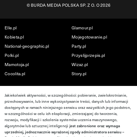
©
BURDA MEDIA POLSKA SP. Z O. O 2026
Elle.pl
Glamour.pl
Kobieta.pl
Mojegotowanie.pl
National-geographic.pl
Party.pl
Polki.pl
Przyslijprzepis.pl
Mamotoja.pl
Wizaz.pl
Cocolita.pl
Story.pl
Jakiekolwiek aktywności, w szczególności: pobieranie, zwielokrotnianie,
przechowywanie, lub inne wykorzystywanie treści, danych lub informacji
dostępnych w ramach niniejszego serwisu oraz wszystkich jego podstron,
w szczególności w celu ich eksploracji, zmierzającej do tworzenia,
rozwoju, modyfikacji i szkolenia systemów uczenia maszynowego,
algorytmów lub sztucznej inteligencji
jest zabronione oraz wymaga
uprzedniej, jednoznacznie wyrażonej zgody administratora serwisu –