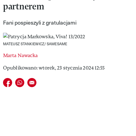
partnerem
VIVA!LIFESTYLE
VIVA!MAN
Fani pospieszyli z gratulacjami
VIVA!PEOPLE POWER
MATEUSZ STANKIEWICZ/ SAMESAME
VIVA!ITAKA
Marta Nawacka
MAGAZYN VIVA!
Opublikowano: wtorek, 23 stycznia 2024 12:55
Udostępnij na facebook
Udostępnij na whatsapp
E-mail do przyjaciela