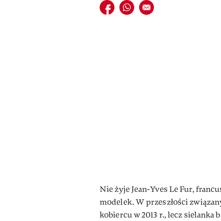
Udostępnij na facebook
Udostępnij na whatsapp
E-mail do przyjaciela
Nie żyje Jean-Yves Le Fur, fran
modelek. W przeszłości związany 
kobiercu w 2013 r., lecz sielank