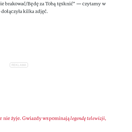
bie brakować/Będę za Tobą tęsknić" — czytamy w
dołączyła kilka zdjęć.
er nie żyje. Gwiazdy wspominają
legendę telewizji
,