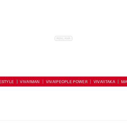
FESTYLE
VIVA!MAN
VIVA!PEOPLE POWER
VIVA!ITAKA
MA