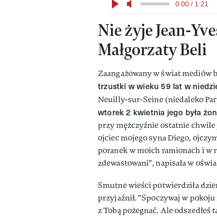
0:00 / 1:21
Nie żyje Jean-Yve
Małgorzaty Beli
Zaangażowany w świat mediów 
trzustki w wieku 59 lat w niedz
Neuilly-sur-Seine (niedaleko Pa
wtorek 2 kwietnia jego była żo
przy mężczyźnie ostatnie chwile j
ojciec mojego syna Diego, ojczy
poranek w moich ramionach i w r
zdewastowani", napisała w oświa
Smutne wieści potwierdziła dzień
przyjaźnił. "Spoczywaj w pokoju 
z Tobą pożegnać. Ale odszedłeś t