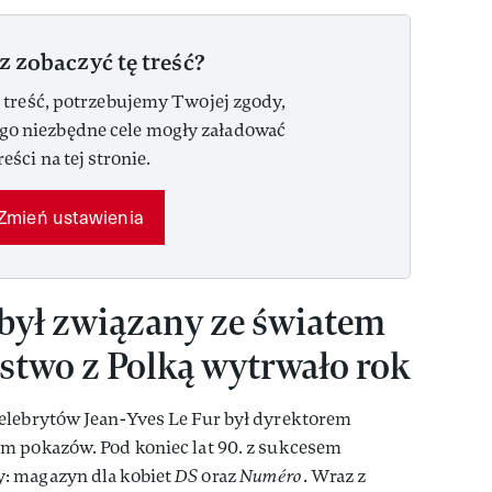
z zobaczyć tę treść?
 treść, potrzebujemy Twojej zgody,
ego niezbędne cele mogły załadować
reści na tej stronie.
Zmień ustawienia
 był związany ze światem
stwo z Polką wytrwało rok
elebrytów Jean-Yves Le Fur był dyrektorem
m pokazów. Pod koniec lat 90. z sukcesem
: magazyn dla kobiet
DS
oraz
Numéro
. Wraz z