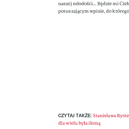
naszej młodości… Będzie mi Cie
poruszającym wpisie, do którego 
CZYTAJ TAKŻE:
Stanisława Ryst
dla wielu była ikoną