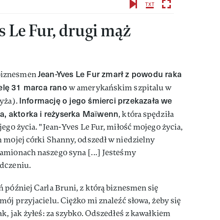
s Le Fur, drugi mąż
Jean-Yves Le Fur zmarł z powodu raka
biznesmen
ielę 31 marca rano
w amerykańskim szpitalu w
Informację o jego śmierci przekazała we
ryża).
na, aktorka i reżyserka Maïwenn
, która spędziła
ego życia. "Jean-Yves Le Fur, miłość mojego życia,
m mojej córki Shanny, odszedł w niedzielny
amionach naszego syna [...] Jesteśmy
dczeniu.
 później Carla Bruni, z którą biznesmen się
mój przyjacielu. Ciężko mi znaleźć słowa, żeby się
ak, jak żyłeś: za szybko. Odszedłeś z kawałkiem