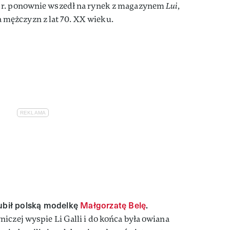
 r. ponownie wszedł na rynek z magazynem
Lui
,
ężczyzn z lat 70. XX wieku.
lubił polską modelkę
Małgorzatę Belę
.
iczej wyspie Li Galli i do końca była owiana