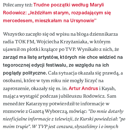
Trudne początki według Maryli
Polecamy też:
Rodowicz: „Jeździłam starym, rozpadającym się
mercedesem, mieszkałam na Ursynowie’’
Wszystko zaczęło się od wpisu na bloga dziennikarza
radia TOK FM, Wojciecha Krzyżaniaka, w którym
ujawnił on plotki krążące po TVP. Wynikało z nich, że
zarząd ma listę artystów, których nie chce widzieć na
tegorocznej edycji festiwalu, ze względu na ich
poglądy polityczne.
Cała sytuacja okazała się prawdą, a
osobami, które w tym roku nie mogły liczyć na
Artur Andrus
zaproszenie, okazały się m. in.
i Kayah,
mająca wystąpić podczas jubileuszu Rodowicz. Sam
menedżer Katarzyny potwierdził te informacje w
rozmowie z Gazetą Wyborczą, mówiąc:
"Do mnie dotarły
nieoficjalne informacje z telewizji, że Kurski powiedział: "po
moim trupie". W TVP jest cenzura, słyszeliśmy i o innych