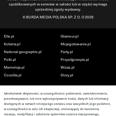
opublikowanych w serwisie w całości lub w części wymaga
uprzedniej zgody wydawcy.
©
BURDA MEDIA POLSKA SP. Z O. O 2026
Elle.pl
Glamour.pl
Kobieta.pl
Mojegotowanie.pl
National-geographic.pl
Party.pl
Polki.pl
Przyslijprzepis.pl
Mamotoja.pl
Wizaz.pl
Cocolita.pl
Story.pl
Jakiekolwiek aktywności, w szczególności: pobieranie, zwielokrotnianie,
przechowywanie, lub inne wykorzystywanie treści, danych lub informacji
dostępnych w ramach niniejszego serwisu oraz wszystkich jego podstron,
w szczególności w celu ich eksploracji, zmierzającej do tworzenia,
rozwoju, modyfikacji i szkolenia systemów uczenia maszynowego,