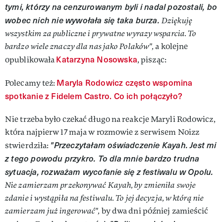
tymi, którzy na cenzurowanym byli i nadal pozostali, bo
wobec nich nie wywołała się taka burza.
Dziękuję
wszystkim za publiczne i prywatne wyrazy wsparcia. To
bardzo wiele znaczy dla nas jako Polaków",
a kolejne
Katarzyna Nosowska
opublikowała
, pisząc:
Maryla Rodowicz często wspomina
Polecamy też:
spotkanie z Fidelem Castro. Co ich połączyło?
Nie trzeba było czekać długo na reakcje Maryli Rodowicz,
która najpierw 17 maja w rozmowie z serwisem Noizz
"Przeczytałam oświadczenie Kayah. Jest mi
stwierdziła:
z tego powodu przykro. To dla mnie bardzo trudna
sytuacja, rozważam wycofanie się z festiwalu w Opolu.
Nie zamierzam przekonywać Kayah, by zmieniła swoje
zdanie i wystąpiła na festiwalu. To jej decyzja, w którą nie
zamierzam już ingerować",
by dwa dni później zamieścić