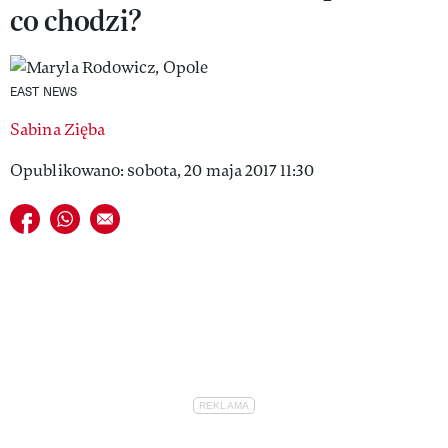
co chodzi?
VIVA!LIFESTYLE
VIVA!MAN
EAST NEWS
VIVA!PEOPLE POWER
Sabina Zięba
VIVA!ITAKA
Opublikowano: sobota, 20 maja 2017 11:30
MAGAZYN VIVA!
Udostępnij na facebook
Udostępnij na whatsapp
E-mail do przyjaciela