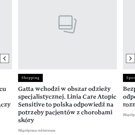
previous element
ne
Shopping
Spor
rcu
Gatta wchodzi w obszar odzieży
Bez
specjalistycznej. Linia Care Atopic
odp
ączy
Sensitive to polska odpowiedź na
roz
potrzeby pacjentów z chorobami
Współp
skóry
Współpraca reklamowa