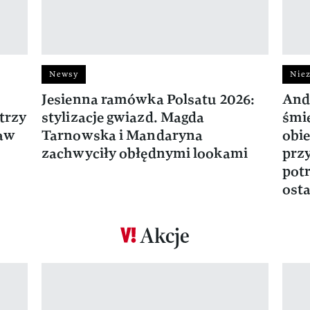
Newsy
Niez
Jesienna ramówka Polsatu 2026:
And
trzy
stylizacje gwiazd. Magda
śmie
ław
Tarnowska i Mandaryna
obie
zachwyciły obłędnymi lookami
prz
potr
osta
Akcje
Pokazywanie elementu 1 z 17