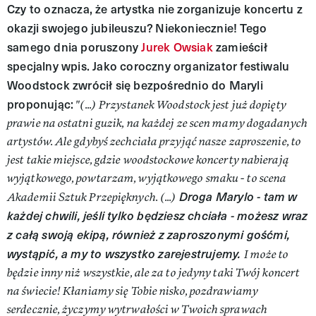
Czy to oznacza, że artystka nie zorganizuje koncertu z
okazji swojego jubileuszu? Niekoniecznie! Tego
samego dnia poruszony
Jurek Owsiak
zamieścił
specjalny wpis. Jako coroczny organizator festiwalu
Woodstock zwrócił się bezpośrednio do Maryli
proponując:
"(...) Przystanek Woodstock jest już dopięty
prawie na ostatni guzik, na każdej ze scen mamy dogadanych
artystów. Ale gdybyś zechciała przyjąć nasze zaproszenie, to
jest takie miejsce, gdzie woodstockowe koncerty nabierają
wyjątkowego, powtarzam, wyjątkowego smaku - to scena
Droga Marylo - tam w
Akademii Sztuk Przepięknych. (...)
każdej chwili, jeśli tylko będziesz chciała - możesz wraz
z całą swoją ekipą, również z zaproszonymi gośćmi,
wystąpić, a my to wszystko zarejestrujemy.
I może to
będzie inny niż wszystkie, ale za to jedyny taki Twój koncert
na świecie! Kłaniamy się Tobie nisko, pozdrawiamy
serdecznie, życzymy wytrwałości w Twoich sprawach