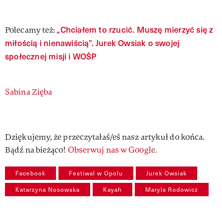
„Chciałem to rzucić. Muszę mierzyć się z
Polecamy też:
miłością i nienawiścią”. Jurek Owsiak o swojej
społecznej misji i WOŚP
Authors
Sabina Zięba
Dziękujemy, że przeczytałaś/eś nasz artykuł do końca.
Bądź na bieżąco!
Obserwuj nas w Google.
Facebook
Festiwal w Opolu
Jurek Owsiak
Katarzyna Nosowska
Kayah
Maryla Rodowicz