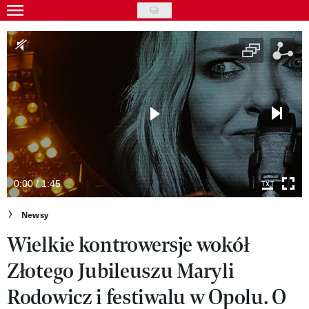
Skip
to
Gwiazdy
main
Ludzie
content
Moda
Uroda
Styl życia
Kultura
0:00 / 1:45
Wideo
Newsy
Wielkie kontrowersje wokół
Nasze akcje
Złotego Jubileuszu Maryli
VIVA!ART
Rodowicz i festiwalu w Opolu. O
VIVA!MODA