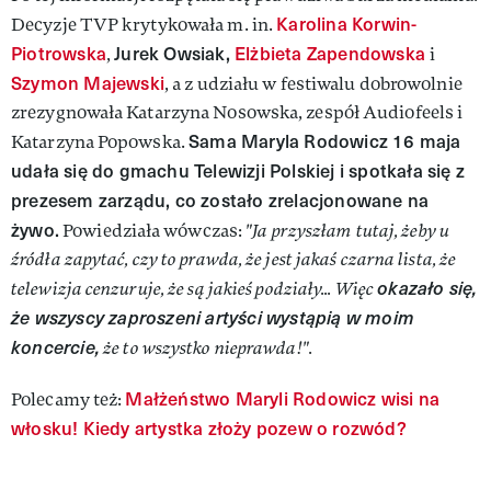
Karolina Korwin-
Decyzje TVP krytykowała m. in.
Piotrowska
Jurek Owsiak,
Elżbieta Zapendowska
,
i
Szymon Majewski
, a z udziału w festiwalu dobrowolnie
zrezygnowała Katarzyna Nosowska, zespół Audiofeels i
Sama Maryla Rodowicz 16 maja
Katarzyna Popowska.
udała się do gmachu Telewizji Polskiej i spotkała się z
prezesem zarządu, co zostało zrelacjonowane na
żywo.
Powiedziała wówczas:
"Ja przyszłam tutaj, żeby u
źródła zapytać, czy to prawda, że jest jakaś czarna lista, że
okazało się,
telewizja cenzuruje, że są jakieś podziały... Więc
że wszyscy zaproszeni artyści wystąpią w moim
koncercie,
że to wszystko nieprawda!".
Małżeństwo Maryli Rodowicz wisi na
Polecamy też:
włosku! Kiedy artystka złoży pozew o rozwód?