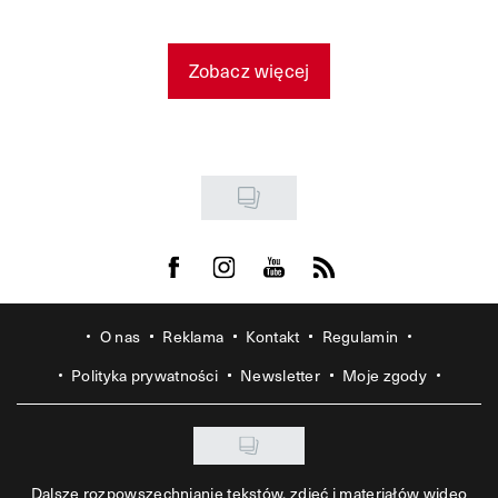
Zobacz więcej
Visit us on Facebook
Visit us on Instagram
Visit us on Youtube
Visit us on Rss
O nas
Reklama
Kontakt
Regulamin
Polityka prywatności
Newsletter
Moje zgody
Dalsze rozpowszechnianie tekstów, zdjęć i materiałów wideo