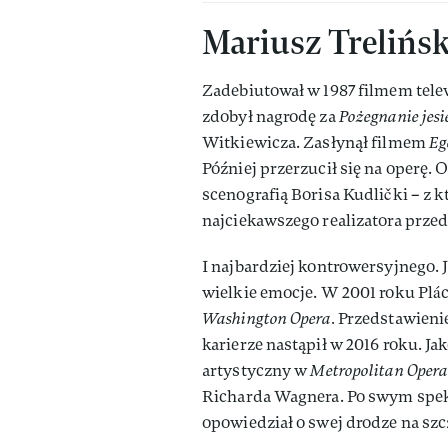
Mariusz Trelińsk
Zadebiutował w 1987 filmem tel
zdobył nagrodę za
Pożegnanie jesi
Witkiewicza. Zasłynął filmem
Eg
Później przerzucił się na operę. 
scenografią Borisa Kudlički – z 
najciekawszego realizatora prze
I najbardziej kontrowersyjnego. 
wielkie emocje. W 2001 roku Plá
Washington Opera.
Przedstawienie
karierze nastąpił w 2016 roku. J
artystyczny w
Metropolitan Oper
Richarda Wagnera. Po swym spe
opowiedział o swej drodze na szczy