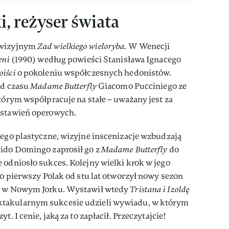
i, reżyser świata
ewizyjnym
Zad wielkiego wieloryba.
W Wenecji
eni
(1990) według powieści Stanisława Ignacego
oiści
o pokoleniu współczesnych hedonistów.
Od czasu
Madame Butterfly
Giacomo Pucciniego ze
którym współpracuje na stałe – uważany jest za
dstawień operowych.
Jego plastyczne, wizyjne inscenizacje wzbudzają
cido Domingo zaprosił go z
Madame Butterfly
do
 odniosło sukces. Kolejny wielki krok w jego
ako pierwszy Polak od stu lat otworzył nowy sezon
a
w Nowym Jorku. Wystawił wtedy
Tristana i Izoldę
ktakularnym sukcesie udzieli wywiadu, w którym
t. I cenie, jaką za to zapłacił. Przeczytajcie!