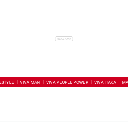
FESTYLE
VIVA!MAN
VIVA!PEOPLE POWER
VIVA!ITAKA
MA