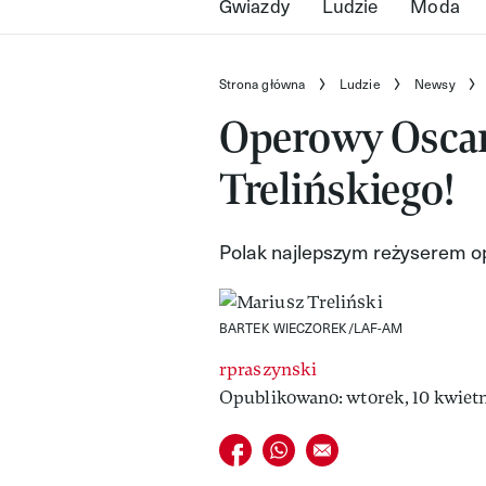
Gwiazdy
Ludzie
Moda
Strona główna
Ludzie
Newsy
Operowy Oscar
Trelińskiego!
Polak najlepszym reżyserem 
BARTEK WIECZOREK/LAF-AM
rpraszynski
Opublikowano: wtorek, 10 kwietn
Udostępnij na facebook
Udostępnij na whatsapp
E-mail do przyjaciela