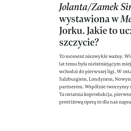
Jolanta/Zamek Si
wystawiona w
Me
Jorku. Jakie to 
szczycie?
To moment niezwykle ważny. Wiel
lat temu była nieistniejącym mie
wchodzi do pierwszej ligi. W os
Salzburgiem, Londynem, Nowym J
partnerem. Wspólnie tworzymy s
Ta ostatnia koprodukcja, pierwsza
prestiżową operą to dla nas nap