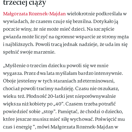
trzeciej ciąży
Małgorzata Rozenek-Majdan
wielokrotnie podkreślała w
wywiadach, że czasem czuje się bezsilna. Dotykało ją
poczcie winy, że nie może mieć dzieci. Na szczęście
gwiazda może liczyć na ogromne wsparcie ze strony męża
i najbliższych. Powoli tracą jednak nadzieje, że uda im się
spełnić swoje marzenie.
„Myślenie o trzecim dziecku powoli się we mnie
wygasza. Przez dwa lata myślałam bardzo intensywnie.
Oboje jesteśmy w tych staraniach zdeterminowani,
chociaż powoli tracimy nadzieję. Czasu nie oszukasz,
wieku też. Płodność 20-latki jest nieporównywalnie
większa niż kobiety po „40”. Czasem trzeba potrafić
powiedzieć sobie „stop”. Pamiętać, że chodzi o dziecko,
które jeszcze musisz mieć siłę wychować. Poświęcić mu
czas i energię ”, mówi Małgorzata Rozenek-Majdan w