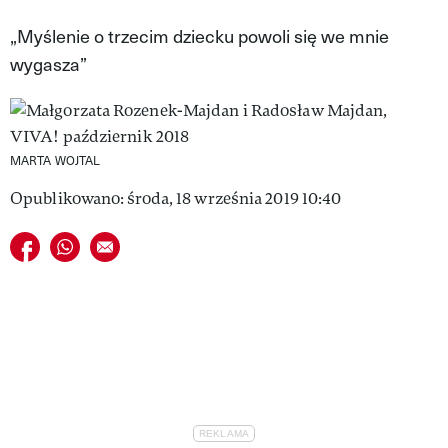
VIVA!LIFESTYLE
„Myślenie o trzecim dziecku powoli się we mnie
wygasza”
VIVA!MAN
VIVA!PEOPLE POWER
VIVA!ITAKA
MARTA WOJTAL
MAGAZYN VIVA!
Opublikowano: środa, 18 września 2019 10:40
Udostępnij na facebook
Udostępnij na whatsapp
E-mail do przyjaciela