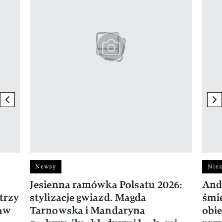
previous element
ne
Newsy
Niez
Jesienna ramówka Polsatu 2026:
And
trzy
stylizacje gwiazd. Magda
śmie
ław
Tarnowska i Mandaryna
obie