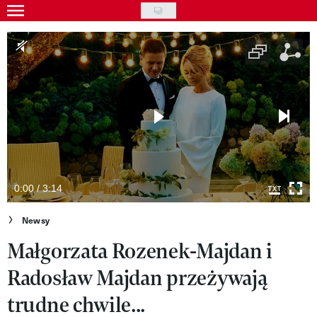
Skip
to
Gwiazdy
main
Ludzie
content
Moda
Uroda
Styl życia
Kultura
0:00 / 3:14
Wideo
Newsy
Małgorzata Rozenek-Majdan i
Nasze akcje
Radosław Majdan przeżywają
VIVA!ART
trudne chwile...
VIVA!MODA