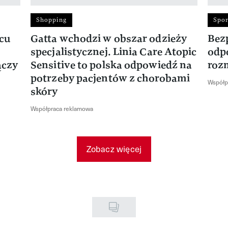
Shopping
Spor
rcu
Gatta wchodzi w obszar odzieży
Bez
specjalistycznej. Linia Care Atopic
odp
ączy
Sensitive to polska odpowiedź na
roz
potrzeby pacjentów z chorobami
Współp
skóry
Współpraca reklamowa
Zobacz więcej