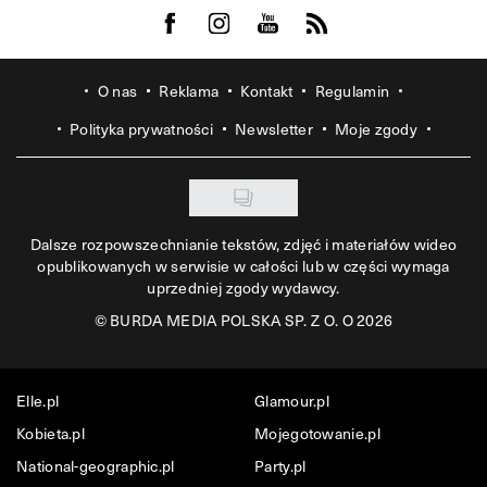
Visit us on Facebook
Visit us on Instagram
Visit us on Youtube
Visit us on Rss
O nas
Reklama
Kontakt
Regulamin
Polityka prywatności
Newsletter
Moje zgody
Dalsze rozpowszechnianie tekstów, zdjęć i materiałów wideo
opublikowanych w serwisie w całości lub w części wymaga
uprzedniej zgody wydawcy.
©
BURDA MEDIA POLSKA SP. Z O. O 2026
Elle.pl
Glamour.pl
Kobieta.pl
Mojegotowanie.pl
National-geographic.pl
Party.pl