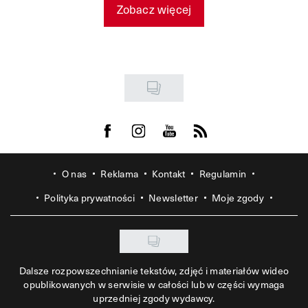
Zobacz więcej
Visit us on Facebook
Visit us on Instagram
Visit us on Youtube
Visit us on Rss
O nas
Reklama
Kontakt
Regulamin
Polityka prywatności
Newsletter
Moje zgody
Dalsze rozpowszechnianie tekstów, zdjęć i materiałów wideo
opublikowanych w serwisie w całości lub w części wymaga
uprzedniej zgody wydawcy.