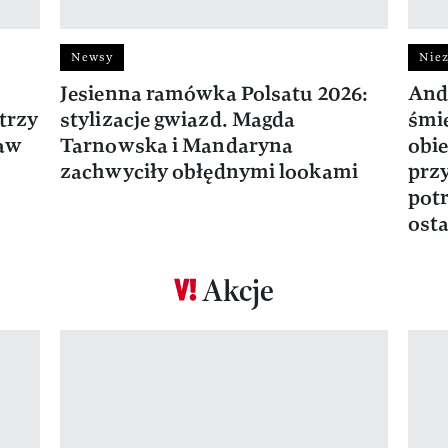
Newsy
Niez
Jesienna ramówka Polsatu 2026:
And
trzy
stylizacje gwiazd. Magda
śmie
ław
Tarnowska i Mandaryna
obie
zachwyciły obłędnymi lookami
prz
potr
osta
Akcje
Pokazywanie elementu 1 z 17