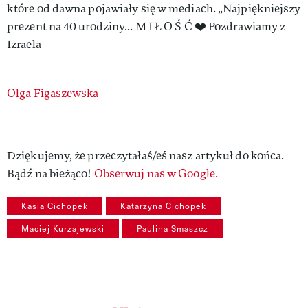
które od dawna pojawiały się w mediach. „Najpiękniejszy
prezent na 40 urodziny... M I Ł O Ś Ć ❤️ Pozdrawiamy z
Izraela
Authors
Olga Figaszewska
Dziękujemy, że przeczytałaś/eś nasz artykuł do końca.
Bądź na bieżąco!
Obserwuj nas w Google.
Kasia Cichopek
Katarzyna Cichopek
Maciej Kurzajewski
Paulina Smaszcz