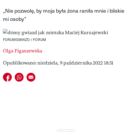
VIVA!LIFESTYLE
„Nie pozwolę, by moja była żona raniła mnie i bliskie
mi osoby”
VIVA!MAN
VIVA!PEOPLE POWER
FORUMGWIAZD / FORUM
VIVA!ITAKA
Olga Figaszewska
MAGAZYN VIVA!
Opublikowano: niedziela, 9 października 2022 18:51
Udostępnij na facebook
Udostępnij na whatsapp
E-mail do przyjaciela