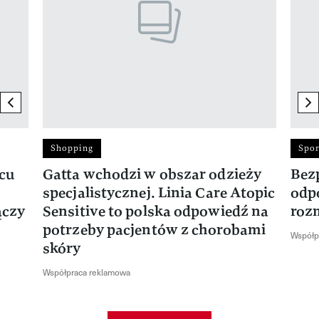
previous element
ne
Shopping
Spor
rcu
Gatta wchodzi w obszar odzieży
Bez
specjalistycznej. Linia Care Atopic
odp
ączy
Sensitive to polska odpowiedź na
roz
potrzeby pacjentów z chorobami
Współp
skóry
Współpraca reklamowa