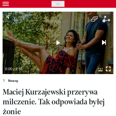
Skip
to
Gwiazdy
main
Ludzie
content
Moda
Uroda
Styl życia
Kultura
0:00 / 2:51
Wideo
Newsy
Maciej Kurzajewski przerywa
Nasze akcje
milczenie. Tak odpowiada byłej
VIVA!ART
żonie
VIVA!MODA