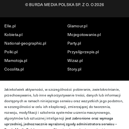
©
BURDA MEDIA POLSKA SP. Z O. O 2026
Elle.pl
Glamour.pl
Kobieta.pl
Mojegotowanie.pl
National-geographic.pl
Party.pl
Polki.pl
Przyslijprzepis.pl
Mamotoja.pl
Wizaz.pl
Cocolita.pl
Story.pl
Jakiekolwiek aktywności, w szczególności: pobieranie, zwielokrotnianie,
przechowywanie, lub inne wykorzystywanie treści, danych lub informacji
dostępnych w ramach niniejszego serwisu oraz wszystkich jego podstron,
w szczególności w celu ich eksploracji, zmierzającej do tworzenia,
rozwoju, modyfikacji i szkolenia systemów uczenia maszynowego,
algorytmów lub sztucznej inteligencji
jest zabronione oraz wymaga
uprzedniej, jednoznacznie wyrażonej zgody administratora serwisu –