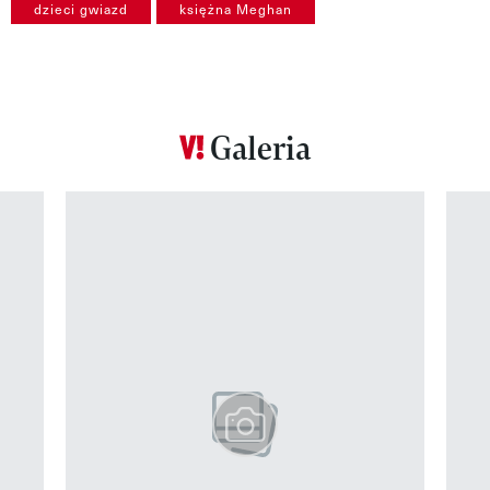
dzieci gwiazd
księżna Meghan
Galeria
Pokazywanie elementu 1 z 12