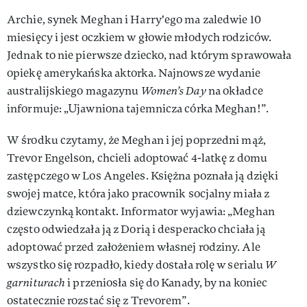
Archie, synek Meghan i Harry'ego ma zaledwie 10
miesięcy i jest oczkiem w głowie młodych rodziców.
Jednak to nie pierwsze dziecko, nad którym sprawowała
opiekę amerykańska aktorka. Najnowsze wydanie
australijskiego magazynu
Women’s Day
na okładce
informuje: „Ujawniona tajemnicza córka Meghan!”.
W środku czytamy, że Meghan i jej poprzedni mąż,
Trevor Engelson, chcieli adoptować 4-latkę z domu
zastępczego w Los Angeles. Księżna poznała ją dzięki
swojej matce, która jako pracownik socjalny miała z
dziewczynką kontakt. Informator wyjawia: „Meghan
często odwiedzała ją z Dorią i desperacko chciała ją
adoptować przed założeniem własnej rodziny. Ale
wszystko się rozpadło, kiedy dostała rolę w serialu
W
garniturach
i przeniosła się do Kanady, by na koniec
ostatecznie rozstać się z Trevorem”.