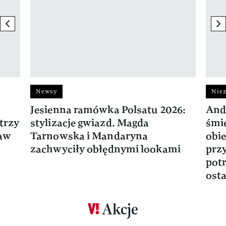
previous element
ne
Newsy
Niez
Jesienna ramówka Polsatu 2026:
And
trzy
stylizacje gwiazd. Magda
śmie
ław
Tarnowska i Mandaryna
obie
zachwyciły obłędnymi lookami
prz
potr
osta
Akcje