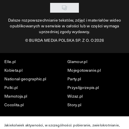
Dalsze rozpowszechnianie tekstów, zdjęć i materiałów wideo
opublikowanych w serwisie w całości lub w części wymaga
uprzedniej zgody wydawcy.
©
BURDA MEDIA POLSKA SP. Z O. O 2026
Elle.pl
Glamour.pl
Kobieta.pl
Mojegotowanie.pl
National-geographic.pl
Party.pl
Polki.pl
Przyslijprzepis.pl
Mamotoja.pl
Wizaz.pl
Cocolita.pl
Story.pl
Jakiekolwiek aktywności, w szczególności: pobieranie, zwielokrotnianie,