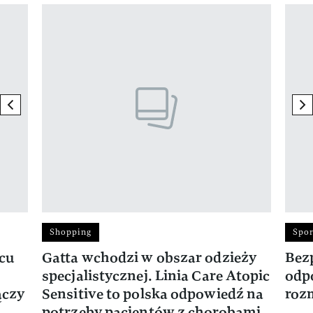
Pokazywanie elementu 1 z 17
previous element
ne
Shopping
Spor
rcu
Gatta wchodzi w obszar odzieży
Bez
specjalistycznej. Linia Care Atopic
odp
ączy
Sensitive to polska odpowiedź na
roz
potrzeby pacjentów z chorobami