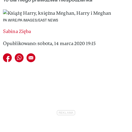
VIVA!LIFESTYLE
VIVA!MAN
PA WIRE/PA IMAGES/EAST NEWS
Sabina Zięba
VIVA!PEOPLE POWER
Opublikowano: sobota, 14 marca 2020 19:15
VIVA!ITAKA
Udostępnij na facebook
Udostępnij na whatsapp
E-mail do przyjaciela
MAGAZYN VIVA!