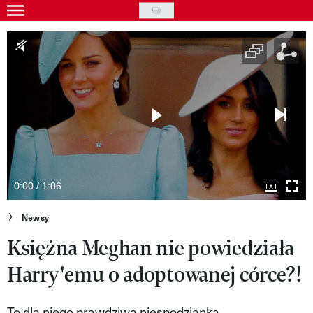
Skip
to
Gwiazdy
main
Ludzie
content
Moda
Uroda
Styl życia
Kultura
0:00 / 1:06
Wideo
Newsy
Księżna Meghan nie powiedziała
Nasze akcje
Harry'emu o adoptowanej córce?!
VIVA!ART
VIVA!MODA
To dla niego prawdziwa niespodzianka