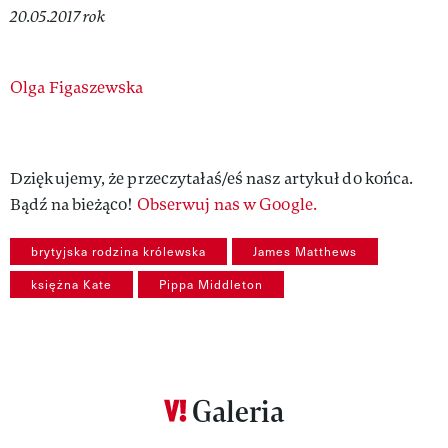
20.05.2017 rok
Authors
Olga Figaszewska
Dziękujemy, że przeczytałaś/eś nasz artykuł do końca.
Bądź na bieżąco!
Obserwuj nas w Google.
brytyjska rodzina królewska
James Matthews
księżna Kate
Pippa Middleton
Galeria