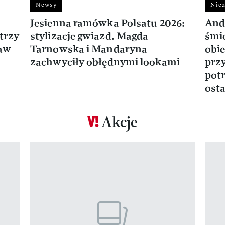
Newsy
Niez
Jesienna ramówka Polsatu 2026:
And
trzy
stylizacje gwiazd. Magda
śmie
ław
Tarnowska i Mandaryna
obie
zachwyciły obłędnymi lookami
prz
potr
osta
Akcje
Pokazywanie elementu 1 z 17