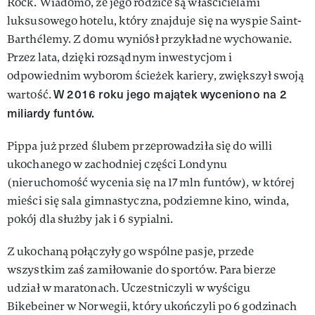
Rock. Wiadomo, że jego rodzice są właścicielami
luksusowego hotelu, który znajduje się na wyspie Saint-
Barthélemy. Z domu wyniósł przykładne wychowanie.
Przez lata, dzięki rozsądnym inwestycjom i
odpowiednim wyborom ścieżek kariery, zwiększył swoją
W 2016 roku jego majątek wyceniono na 2
wartość.
miliardy funtów.
Pippa już przed ślubem przeprowadziła się do willi
ukochanego w zachodniej części Londynu
(nieruchomość wycenia się na 17 mln funtów), w której
mieści się sala gimnastyczna, podziemne kino, winda,
pokój dla służby jak i 6 sypialni.
Z ukochaną połączyły go wspólne pasje, przede
wszystkim zaś zamiłowanie do sportów. Para bierze
udział w maratonach. Uczestniczyli w wyścigu
Bikebeiner w Norwegii, który ukończyli po 6 godzinach