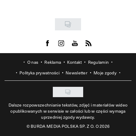
Visit us on Facebook
Visit us on Instagram
Visit us on Youtube
Visit us on Rss
O nas
Reklama
Kontakt
Regulamin
Polityka prywatności
Newsletter
Moje zgody
Dalsze rozpowszechnianie tekstów, zdjęć i materiałów wideo
opublikowanych w serwisie w całości lub w części wymaga
uprzedniej zgody wydawcy.
©
BURDA MEDIA POLSKA SP. Z O. O 2026