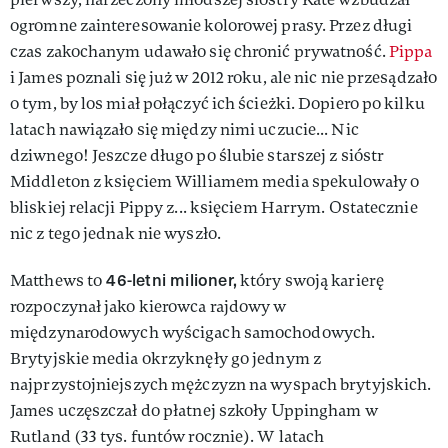
ogromne zainteresowanie kolorowej prasy. Przez długi
czas zakochanym udawało się chronić prywatność.
Pippa
i James poznali się już w 2012 roku, ale nic nie przesądzało
o tym, by los miał połączyć ich ścieżki. Dopiero po kilku
latach nawiązało się między nimi uczucie... Nic
dziwnego! Jeszcze długo po ślubie starszej z sióstr
Middleton z księciem Williamem media spekulowały o
bliskiej relacji Pippy z... księciem Harrym. Ostatecznie
nic z tego jednak nie wyszło.
46-letni milioner,
Matthews to
który swoją karierę
rozpoczynał jako kierowca rajdowy w
międzynarodowych wyścigach samochodowych.
Brytyjskie media okrzyknęły go jednym z
najprzystojniejszych mężczyzn na wyspach brytyjskich.
James uczęszczał do płatnej szkoły Uppingham w
Rutland (33 tys. funtów rocznie). W latach