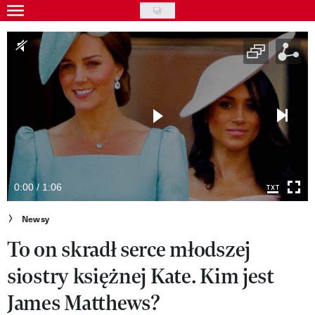
Skip
to
Gwiazdy
main
Ludzie
content
Moda
Uroda
Styl życia
Kultura
0:00 / 1:06
Wideo
Newsy
To on skradł serce młodszej
Nasze akcje
siostry księżnej Kate. Kim jest
VIVA!ART
James Matthews?
VIVA!MODA