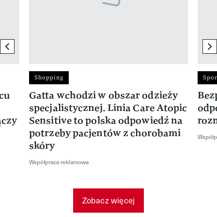
previous element
ne
Shopping
Spor
rcu
Gatta wchodzi w obszar odzieży
Bez
specjalistycznej. Linia Care Atopic
odp
ączy
Sensitive to polska odpowiedź na
roz
potrzeby pacjentów z chorobami
Współp
skóry
Współpraca reklamowa
Zobacz więcej