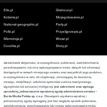
Elle.pl
Glamour.pl
Kobieta.pl
Mojegotowanie.pl
National-geographic.pl
Party.pl
Polki.pl
Przyslijprzepis.pl
Mamotoja.pl
Wizaz.pl
Cocolita.pl
Story.pl
Jakiekolwiek aktywności, w szczególności: pobieranie, zwielokrotnianie,
przechowywanie, lub inne wykorzystywanie treści, danych lub informacji
dostępnych w ramach niniejszego serwisu oraz wszystkich jego podstron,
w szczególności w celu ich eksploracji, zmierzającej do tworzenia,
rozwoju, modyfikacji i szkolenia systemów uczenia maszynowego,
algorytmów lub sztucznej inteligencji
jest zabronione oraz wymaga
uprzedniej, jednoznacznie wyrażonej zgody administratora serwisu –
Burda Media Polska sp. z o.o.
Obowiązek uzyskania wyraźnej i
jednoznacznej zgody wymagany jest bez względu sposób pobierania,
zwielokrotniania, przechowywania lub innego wykorzystywania treści,