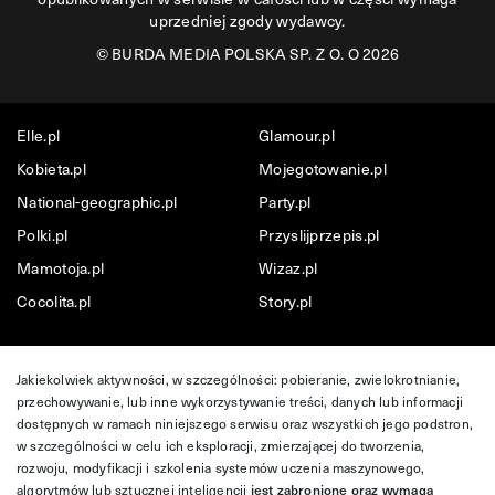
uprzedniej zgody wydawcy.
©
BURDA MEDIA POLSKA SP. Z O. O 2026
Elle.pl
Glamour.pl
Kobieta.pl
Mojegotowanie.pl
National-geographic.pl
Party.pl
Polki.pl
Przyslijprzepis.pl
Mamotoja.pl
Wizaz.pl
Cocolita.pl
Story.pl
Jakiekolwiek aktywności, w szczególności: pobieranie, zwielokrotnianie,
przechowywanie, lub inne wykorzystywanie treści, danych lub informacji
dostępnych w ramach niniejszego serwisu oraz wszystkich jego podstron,
w szczególności w celu ich eksploracji, zmierzającej do tworzenia,
rozwoju, modyfikacji i szkolenia systemów uczenia maszynowego,
algorytmów lub sztucznej inteligencji
jest zabronione oraz wymaga