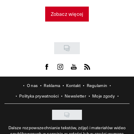
Zobacz więcej
Visit us on Facebook
Visit us on Instagram
Visit us on Youtube
Visit us on Rss
O nas
Reklama
Kontakt
Regulamin
Polityka prywatności
Newsletter
Moje zgody
Dalsze rozpowszechnianie tekstów, zdjęć i materiałów wideo
opublikowanych w serwisie w całości lub w części wymaga