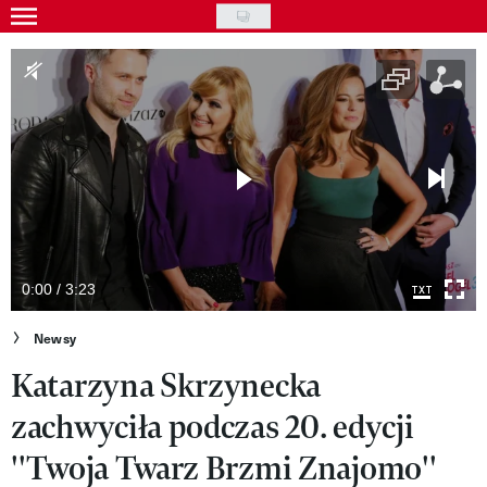
Skip
to
Gwiazdy
main
Ludzie
content
Moda
Uroda
Styl życia
Kultura
0:00 / 3:23
Wideo
Newsy
Katarzyna Skrzynecka
Nasze akcje
zachwyciła podczas 20. edycji
VIVA!ART
''Twoja Twarz Brzmi Znajomo''
VIVA!MODA