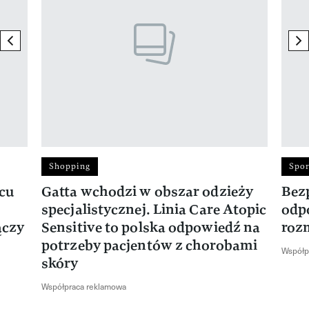
previous element
ne
Shopping
Spor
rcu
Gatta wchodzi w obszar odzieży
Bez
specjalistycznej. Linia Care Atopic
odp
ączy
Sensitive to polska odpowiedź na
roz
potrzeby pacjentów z chorobami
Współp
skóry
Współpraca reklamowa