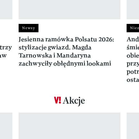
Newsy
Niez
Jesienna ramówka Polsatu 2026:
And
trzy
stylizacje gwiazd. Magda
śmie
ław
Tarnowska i Mandaryna
obie
zachwyciły obłędnymi lookami
prz
potr
osta
Akcje
Pokazywanie elementu 1 z 17