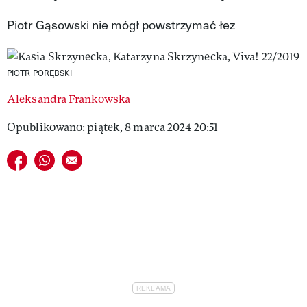
VIVA!LIFESTYLE
Piotr Gąsowski nie mógł powstrzymać łez
VIVA!MAN
PIOTR PORĘBSKI
VIVA!PEOPLE POWER
Aleksandra Frankowska
VIVA!ITAKA
Opublikowano: piątek, 8 marca 2024 20:51
MAGAZYN VIVA!
Udostępnij na facebook
Udostępnij na whatsapp
E-mail do przyjaciela