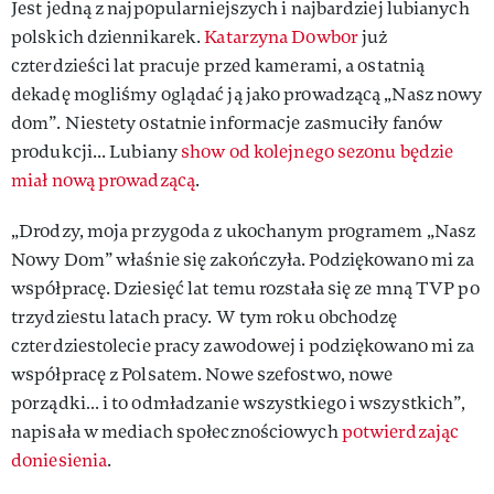
Jest jedną z najpopularniejszych i najbardziej lubianych
polskich dziennikarek.
Katarzyna Dowbor
już
czterdzieści lat pracuje przed kamerami, a ostatnią
dekadę mogliśmy oglądać ją jako prowadzącą „Nasz nowy
dom”. Niestety ostatnie informacje zasmuciły fanów
produkcji... Lubiany
show od kolejnego sezonu będzie
miał nową prowadzącą
.
„Drodzy, moja przygoda z ukochanym programem „Nasz
Nowy Dom” właśnie się zakończyła. Podziękowano mi za
współpracę. Dziesięć lat temu rozstała się ze mną TVP po
trzydziestu latach pracy. W tym roku obchodzę
czterdziestolecie pracy zawodowej i podziękowano mi za
współpracę z Polsatem. Nowe szefostwo, nowe
porządki… i to odmładzanie wszystkiego i wszystkich”,
napisała w mediach społecznościowych
potwierdzając
doniesienia
.