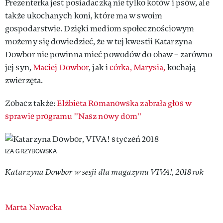
Prezenterka jest posiadaczką nie tylko kotów i psów, ale
także ukochanych koni, które ma w swoim
gospodarstwie. Dzięki mediom społecznościowym
możemy się dowiedzieć, że w tej kwestii Katarzyna
Dowbor nie powinna mieć powodów do obaw – zarówno
jej syn,
Maciej Dowbor
, jak i
córka, Marysia,
kochają
zwierzęta.
Zobacz także:
Elżbieta Romanowska zabrała głos w
sprawie programu ''Nasz nowy dom''
IZA GRZYBOWSKA
Katarzyna Dowbor w sesji dla magazynu VIVA!, 2018 rok
Authors
Marta Nawacka