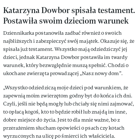
Katarzyna Dowbor spisała testament.
Postawiła swoim dzieciom warunek
Dziennikarka postanowiła zadbać również o swoich
najbliższych i zabezpieczyć swój majątek. Okazuje się, że
spisała już testament. Wszystko mają odziedziczyć jej
dzieci, jednak Katarzyna Dowbor postawiła im twardy
warunek, który bezwzględnie muszą spełnić. Chodzi o
ukochane zwierzęta prowadzącej „Nasz nowy dom”.
„Wszystko odziedziczą moje dzieci pod warunkiem, że
zapewnią moim zwierzętom godny byt do końca ich dni.
Czyli, jeśli nie będą mogły lub chciały się nimi zajmować,
to opłacą kogoś, kto to będzie robił lub znajdą im inne,
dobre miejsce do życia. Jest to dla mnie ważne, bo z
przerażeniem słucham opowieści o psach czy kotach
wyrzuconych na ulicę po śmierci ich właściciela.