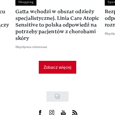
Shopping
Spor
rcu
Gatta wchodzi w obszar odzieży
Bez
specjalistycznej. Linia Care Atopic
odp
ączy
Sensitive to polska odpowiedź na
roz
potrzeby pacjentów z chorobami
Współp
skóry
Współpraca reklamowa
Zobacz więcej
Visit us on Facebook
Visit us on Instagram
Visit us on Youtube
Visit us on Rss