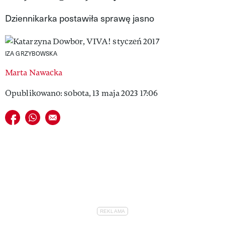
VIVA!LIFESTYLE
Dziennikarka postawiła sprawę jasno
VIVA!MAN
IZA GRZYBOWSKA
VIVA!PEOPLE POWER
Marta Nawacka
VIVA!ITAKA
Opublikowano: sobota, 13 maja 2023 17:06
MAGAZYN VIVA!
Udostępnij na facebook
Udostępnij na whatsapp
E-mail do przyjaciela