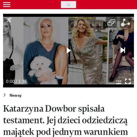
Skip
to
Gwiazdy
main
Ludzie
content
Moda
Uroda
Styl życia
Kultura
0:00 / 1:36
Wideo
Newsy
Katarzyna Dowbor spisała
Nasze akcje
testament. Jej dzieci odziedziczą
VIVA!ART
majątek pod jednym warunkiem
VIVA!MODA