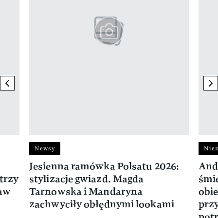
previous element
ne
Newsy
Niez
Jesienna ramówka Polsatu 2026:
And
trzy
stylizacje gwiazd. Magda
śmie
ław
Tarnowska i Mandaryna
obie
zachwyciły obłędnymi lookami
prz
potr