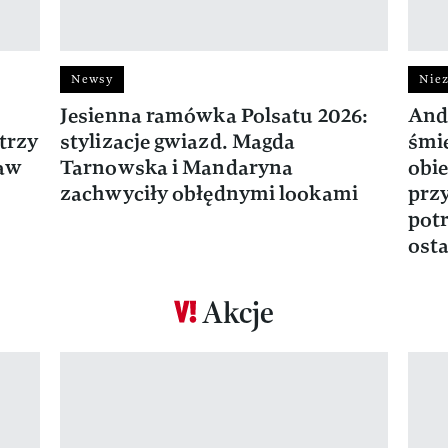
Newsy
Niez
Jesienna ramówka Polsatu 2026:
And
trzy
stylizacje gwiazd. Magda
śmie
ław
Tarnowska i Mandaryna
obie
zachwyciły obłędnymi lookami
prz
potr
osta
Akcje
Pokazywanie elementu 1 z 17