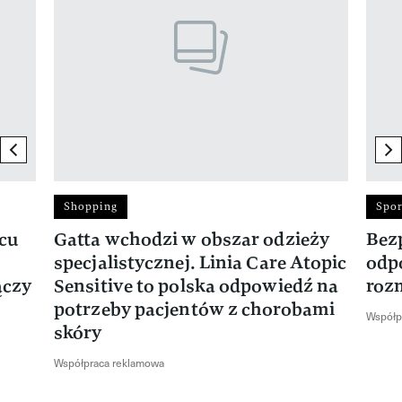
previous element
ne
Shopping
Spor
rcu
Gatta wchodzi w obszar odzieży
Bez
specjalistycznej. Linia Care Atopic
odp
ączy
Sensitive to polska odpowiedź na
roz
potrzeby pacjentów z chorobami
Współp
skóry
Współpraca reklamowa