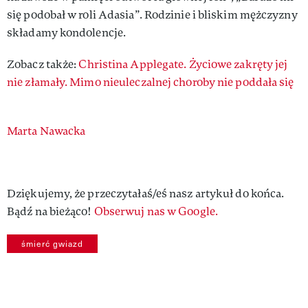
się podobał w roli Adasia”. Rodzinie i bliskim mężczyzny
składamy kondolencje.
Zobacz także:
Christina Applegate. Życiowe zakręty jej
nie złamały. Mimo nieuleczalnej choroby nie poddała się
Authors
Marta Nawacka
Dziękujemy, że przeczytałaś/eś nasz artykuł do końca.
Bądź na bieżąco!
Obserwuj nas w Google.
śmierć gwiazd