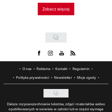
Zobacz więcej
Visit us on Facebook
Visit us on Instagram
Visit us on Youtube
Visit us on Rss
O nas
Reklama
Kontakt
Regulamin
Polityka prywatności
Newsletter
Moje zgody
Dalsze rozpowszechnianie tekstów, zdjęć i materiałów wideo
opublikowanych w serwisie w całości lub w części wymaga