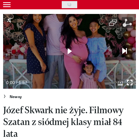
Skip
to
Gwiazdy
main
Ludzie
content
Moda
Uroda
Styl życia
Kultura
0:00 / 1:57
Wideo
Newsy
Józef Skwark nie żyje. Filmowy
Nasze akcje
Szatan z siódmej klasy miał 84
VIVA!ART
lata
VIVA!MODA