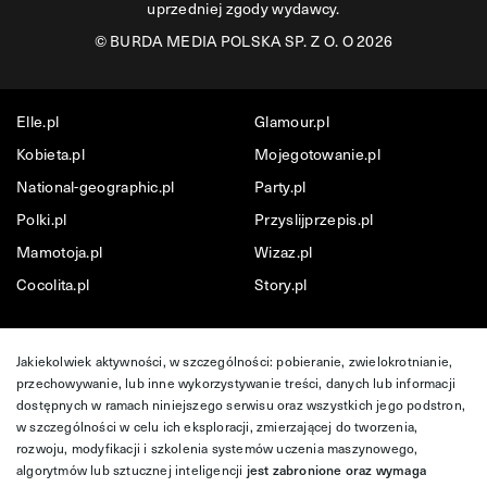
uprzedniej zgody wydawcy.
©
BURDA MEDIA POLSKA SP. Z O. O 2026
Elle.pl
Glamour.pl
Kobieta.pl
Mojegotowanie.pl
National-geographic.pl
Party.pl
Polki.pl
Przyslijprzepis.pl
Mamotoja.pl
Wizaz.pl
Cocolita.pl
Story.pl
Jakiekolwiek aktywności, w szczególności: pobieranie, zwielokrotnianie,
przechowywanie, lub inne wykorzystywanie treści, danych lub informacji
dostępnych w ramach niniejszego serwisu oraz wszystkich jego podstron,
w szczególności w celu ich eksploracji, zmierzającej do tworzenia,
rozwoju, modyfikacji i szkolenia systemów uczenia maszynowego,
algorytmów lub sztucznej inteligencji
jest zabronione oraz wymaga