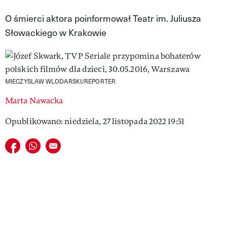
VIVA!LIFESTYLE
O śmierci aktora poinformował Teatr im. Juliusza
Słowackiego w Krakowie
VIVA!MAN
VIVA!PEOPLE POWER
VIVA!ITAKA
MIECZYSLAW WLODARSKI/REPORTER
MAGAZYN VIVA!
Marta Nawacka
Opublikowano: niedziela, 27 listopada 2022 19:51
Udostępnij na facebook
Udostępnij na whatsapp
E-mail do przyjaciela