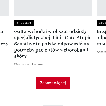
Shopping
Spor
rcu
Gatta wchodzi w obszar odzieży
Bez
specjalistycznej. Linia Care Atopic
odp
ączy
Sensitive to polska odpowiedź na
roz
potrzeby pacjentów z chorobami
Współp
skóry
Współpraca reklamowa
Zobacz więcej