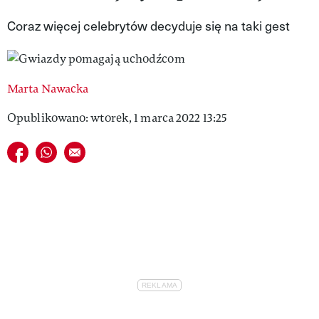
VIVA!LIFESTYLE
Coraz więcej celebrytów decyduje się na taki gest
VIVA!MAN
VIVA!PEOPLE POWER
Marta Nawacka
VIVA!ITAKA
Opublikowano: wtorek, 1 marca 2022 13:25
MAGAZYN VIVA!
Udostępnij na facebook
Udostępnij na whatsapp
E-mail do przyjaciela