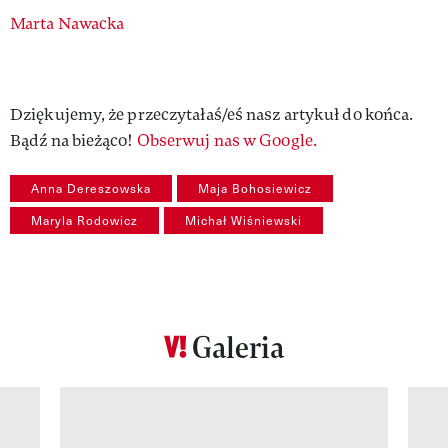
Authors
Marta Nawacka
Dziękujemy, że przeczytałaś/eś nasz artykuł do końca.
Bądź na bieżąco!
Obserwuj nas w Google.
Anna Dereszowska
Maja Bohosiewicz
Maryla Rodowicz
Michał Wiśniewski
Galeria
Pokazywanie elementu 1 z 12