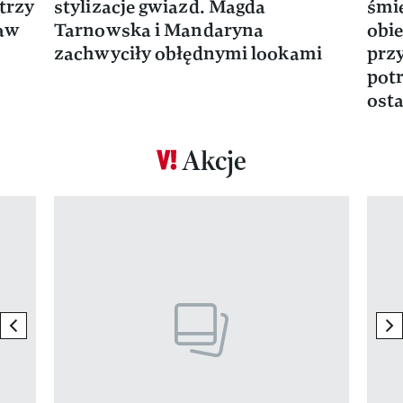
trzy
stylizacje gwiazd. Magda
śmie
ław
Tarnowska i Mandaryna
obie
zachwyciły obłędnymi lookami
prz
potr
osta
Akcje
Pokazywanie elementu 1 z 17
previous element
ne