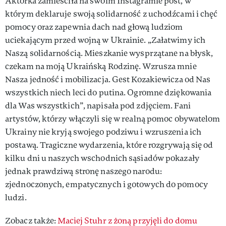
Aktorka zamieściła na swoim Instagramie post, w
którym deklaruje swoją solidarność z uchodźcami i chęć
pomocy oraz zapewnia dach nad głową ludziom
uciekającym przed wojną w Ukrainie. „Załatwimy ich
Naszą solidarnością. Mieszkanie wysprzątane na błysk,
czekam na moją Ukraińską Rodzinę. Wzrusza mnie
Nasza jedność i mobilizacja. Gest Kozakiewicza od Nas
wszystkich niech leci do putina. Ogromne dziękowania
dla Was wszystkich”, napisała pod zdjęciem. Fani
artystów, którzy włączyli się w realną pomoc obywatelom
Ukrainy nie kryją swojego podziwu i wzruszenia ich
postawą. Tragiczne wydarzenia, które rozgrywają się od
kilku dni u naszych wschodnich sąsiadów pokazały
jednak prawdziwą stronę naszego narodu:
zjednoczonych, empatycznych i gotowych do pomocy
ludzi.
Zobacz także:
Maciej Stuhr z żoną przyjęli do domu