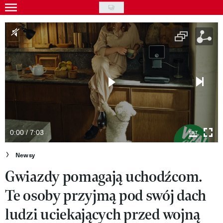
Skip
to
Gwiazdy
main
Ludzie
content
Moda
Uroda
Styl życia
Kultura
0:00 / 7:03
Wideo
Newsy
Gwiazdy pomagają uchodźcom.
Nasze akcje
Te osoby przyjmą pod swój dach
VIVA!ART
ludzi uciekających przed wojną
VIVA!MODA