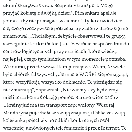
ukraińsku: „Warszawa. Bezpłatny transport. Mogę
przyjąć kobietę z dwójką dzieci". Piosenkarz apeluje
jednak, aby nie pomagać „w ciemno”, tylko dowiedzieć
się, czego rzeczywiście potrzeba, by żaden z darów się nie
zmarnował. „Chciałbym, żebyście obserwowali te grupy,
szczególnie te ukraińskie (...). Dzwońcie bezpośrednio do
centrów logistycznych przy granicach, które wiedzą
najlepiej, czego tym ludziom w tym momencie potrzeba.
Wiadomo, przede wszystkim pieniądze. Wiem, że wiele
było zbiórek fałszywych, ale macie WOŚP i siepomaga.pl,
które weryfikują wszystko dokładnie. Te pieniądze się
nie zmarnują”, zapewniał. „Nie wiemy, czy będziemy
mieli teraz komuś okazję pomóc. Bardzo wiele osób z
Ukrainy już ma ten transport zapewniony. Wczoraj
Mandaryna pojechała ze swoją znajomą i Fabka ze swoją
koleżanką pojechały po odbiór konkretnych osób
wcześniej umówionych telefonicznie i przez Internet. Te