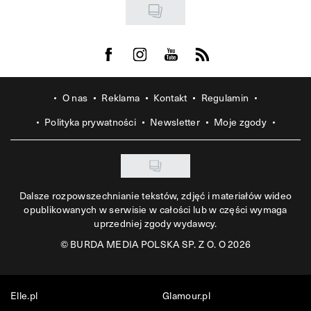
Visit us on Facebook
Visit us on Instagram
Visit us on Youtube
Visit us on Rss
O nas
Reklama
Kontakt
Regulamin
Polityka prywatności
Newsletter
Moje zgody
Dalsze rozpowszechnianie tekstów, zdjęć i materiałów wideo
opublikowanych w serwisie w całości lub w części wymaga
uprzedniej zgody wydawcy.
©
BURDA MEDIA POLSKA SP. Z O. O 2026
Elle.pl
Glamour.pl