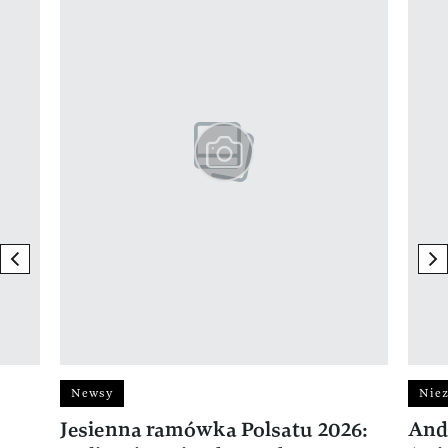
previous element
ne
Newsy
Niez
Jesienna ramówka Polsatu 2026:
And