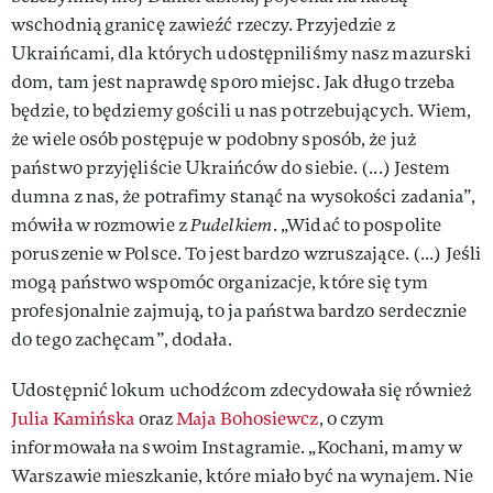
wschodnią granicę zawieźć rzeczy. Przyjedzie z
Ukraińcami, dla których udostępniliśmy nasz mazurski
dom, tam jest naprawdę sporo miejsc. Jak długo trzeba
będzie, to będziemy gościli u nas potrzebujących. Wiem,
że wiele osób postępuje w podobny sposób, że już
państwo przyjęliście Ukraińców do siebie. (...) Jestem
dumna z nas, że potrafimy stanąć na wysokości zadania”,
mówiła w rozmowie z
Pudelkiem
. „Widać to pospolite
poruszenie w Polsce. To jest bardzo wzruszające. (...) Jeśli
mogą państwo wspomóc organizacje, które się tym
profesjonalnie zajmują, to ja państwa bardzo serdecznie
do tego zachęcam”, dodała.
Udostępnić lokum uchodźcom zdecydowała się również
Julia Kamińska
oraz
Maja Bohosiewcz
, o czym
informowała na swoim Instagramie. „Kochani, mamy w
Warszawie mieszkanie, które miało być na wynajem. Nie