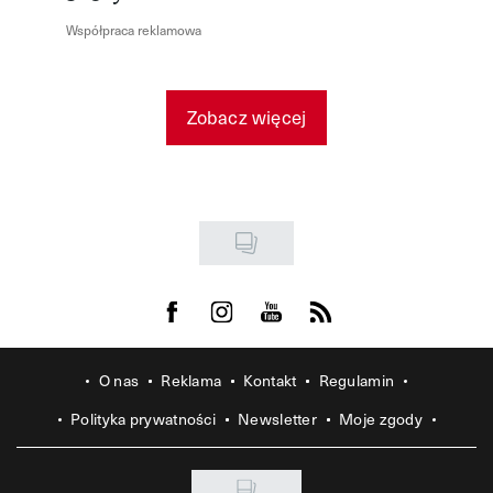
Współpraca reklamowa
Zobacz więcej
Visit us on Facebook
Visit us on Instagram
Visit us on Youtube
Visit us on Rss
O nas
Reklama
Kontakt
Regulamin
Polityka prywatności
Newsletter
Moje zgody