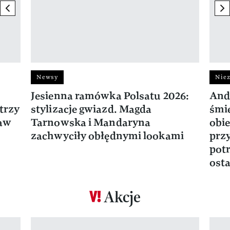
previous element
ne
Newsy
Niez
Jesienna ramówka Polsatu 2026:
And
trzy
stylizacje gwiazd. Magda
śmie
ław
Tarnowska i Mandaryna
obie
zachwyciły obłędnymi lookami
prz
potr
osta
Akcje