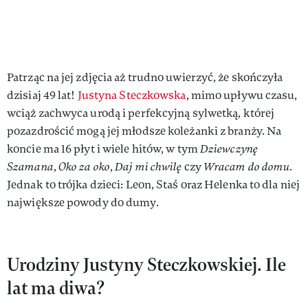
Patrząc na jej zdjęcia aż trudno uwierzyć, że skończyła
dzisiaj 49 lat!
Justyna Steczkowska
, mimo upływu czasu,
wciąż zachwyca urodą i perfekcyjną sylwetką, której
pozazdrościć mogą jej młodsze koleżanki z branży. Na
koncie ma 16 płyt i wiele hitów, w tym
Dziewczynę
Szamana
,
Oko za oko
,
Daj mi chwilę
czy
Wracam do domu
.
Jednak to trójka dzieci: Leon, Staś oraz Helenka to dla niej
największe powody do dumy.
Urodziny Justyny Steczkowskiej. Ile
lat ma diwa?