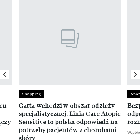
Pokazywanie elementu 1 z 17
previous element
ne
Shopping
Spor
rcu
Gatta wchodzi w obszar odzieży
Bez
specjalistycznej. Linia Care Atopic
odp
ączy
Sensitive to polska odpowiedź na
roz
potrzeby pacjentów z chorobami
Współp
skóry