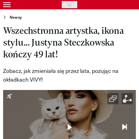
Skip
to
Gwiazdy
Newsy
main
Wszechstronna artystka, ikona
Ludzie
content
stylu... Justyna Steczkowska
Moda
kończy 49 lat!
Uroda
Styl życia
Zobacz, jak zmieniała się przez lata, pozując na
okładkach VIVY!
Kultura
Wideo
Nasze akcje
VIVA!ART
VIVA!MODA