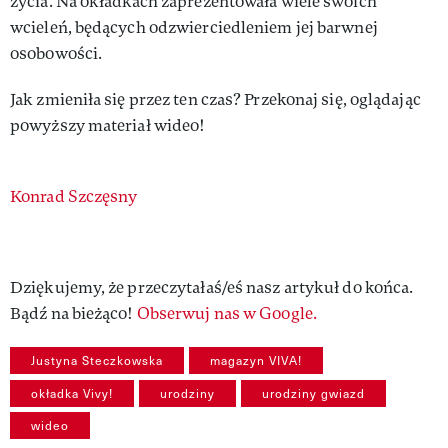
życia. Na okładkach zaprezentowała wiele swoich
wcieleń, będących odzwierciedleniem jej barwnej
osobowości.
Jak zmieniła się przez ten czas? Przekonaj się, oglądając
powyższy materiał wideo!
Authors
Konrad Szczęsny
Dziękujemy, że przeczytałaś/eś nasz artykuł do końca.
Bądź na bieżąco!
Obserwuj nas w Google.
Justyna Steczkowska
magazyn VIVA!
okładka Vivy!
urodziny
urodziny gwiazd
wideo