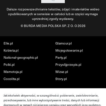
Dalsze rozpowszechnianie tekstów, zdjęć i materiałów wideo
opublikowanych w serwisie w całości lub w części wymaga
uprzedniej zgody wydawcy.
©
BURDA MEDIA POLSKA SP. Z O. O 2026
Elle.pl
Glamour.pl
Kobieta.pl
Mojegotowanie.pl
National-geographic.pl
Party.pl
Polki.pl
Przyslijprzepis.pl
Mamotoja.pl
Wizaz.pl
Cocolita.pl
Story.pl
Jakiekolwiek aktywności, w szczególności: pobieranie, zwielokrotnianie,
przechowywanie, lub inne wykorzystywanie treści, danych lub informacji
dostępnych w ramach niniejszego serwisu oraz wszystkich jego podstron,