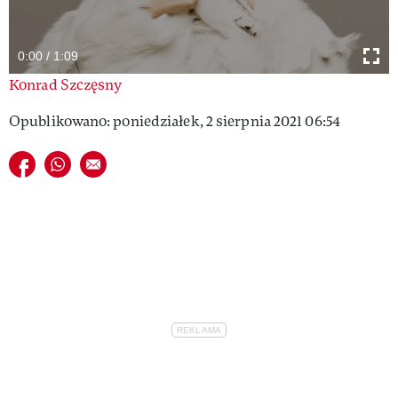
VIVA!LIFESTYLE
0:00 / 1:09
VIVA!MAN
Konrad Szczęsny
VIVA!PEOPLE POWER
Opublikowano: poniedziałek, 2 sierpnia 2021 06:54
VIVA!ITAKA
Udostępnij na facebook
Udostępnij na whatsapp
E-mail do przyjaciela
MAGAZYN VIVA!