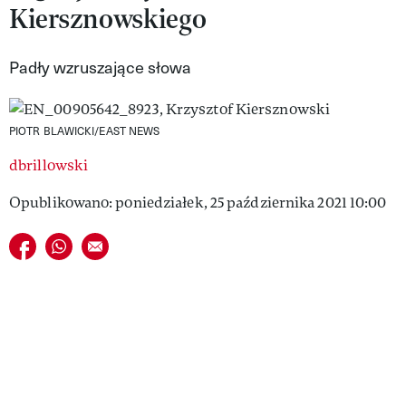
Kiersznowskiego
VIVA!LIFESTYLE
VIVA!MAN
Padły wzruszające słowa
VIVA!PEOPLE POWER
PIOTR BLAWICKI/EAST NEWS
VIVA!ITAKA
dbrillowski
MAGAZYN VIVA!
Opublikowano: poniedziałek, 25 października 2021 10:00
Udostępnij na facebook
Udostępnij na whatsapp
E-mail do przyjaciela