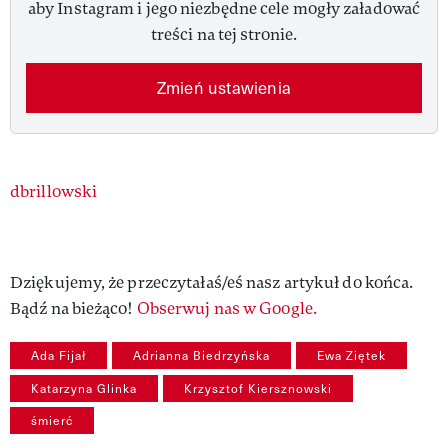
aby Instagram i jego niezbędne cele mogły załadować
treści na tej stronie.
Zmień ustawienia
Authors
dbrillowski
Dziękujemy, że przeczytałaś/eś nasz artykuł do końca.
Bądź na bieżąco!
Obserwuj nas w Google.
Ada Fijał
Adrianna Biedrzyńska
Ewa Ziętek
Katarzyna Glinka
Krzysztof Kiersznowski
śmierć