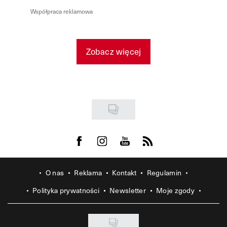
Współpraca reklamowa
Zobacz więcej
Visit us on Facebook
Visit us on Instagram
Visit us on Youtube
Visit us on Rss
O nas
Reklama
Kontakt
Regulamin
Polityka prywatności
Newsletter
Moje zgody