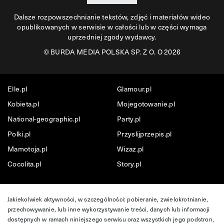
Dalsze rozpowszechnianie tekstów, zdjęć i materiałów wideo
opublikowanych w serwisie w całości lub w części wymaga
uprzedniej zgody wydawcy.
©
BURDA MEDIA POLSKA SP. Z O. O 2026
Elle.pl
Glamour.pl
Kobieta.pl
Mojegotowanie.pl
National-geographic.pl
Party.pl
Polki.pl
Przyslijprzepis.pl
Mamotoja.pl
Wizaz.pl
Cocolita.pl
Story.pl
Jakiekolwiek aktywności, w szczególności: pobieranie, zwielokrotnianie,
przechowywanie, lub inne wykorzystywanie treści, danych lub informacji
dostępnych w ramach niniejszego serwisu oraz wszystkich jego podstron,