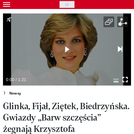
Skip
to
Gwiazdy
main
Ludzie
content
Moda
Uroda
Styl życia
Kultura
0:00 / 1:21
Wideo
Newsy
Glinka, Fijał, Ziętek, Biedrzyńska.
Nasze akcje
Gwiazdy „Barw szczęścia”
VIVA!ART
żegnają Krzysztofa
VIVA!MODA