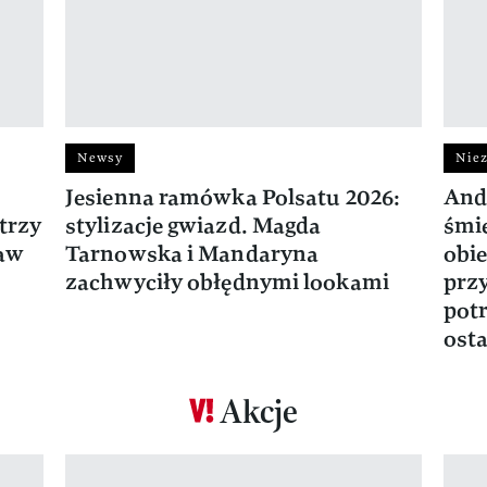
Newsy
Niez
Jesienna ramówka Polsatu 2026:
And
trzy
stylizacje gwiazd. Magda
śmie
ław
Tarnowska i Mandaryna
obie
zachwyciły obłędnymi lookami
prz
potr
osta
Akcje