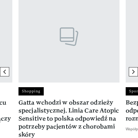
Pokazywanie elementu 1 z 17
previous element
ne
Shopping
Spor
rcu
Gatta wchodzi w obszar odzieży
Bez
specjalistycznej. Linia Care Atopic
odp
ączy
Sensitive to polska odpowiedź na
roz
potrzeby pacjentów z chorobami
Współp
skóry