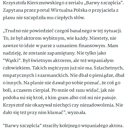
Krzysztofa Kiersznowskiego z serialu „Barwy szczęścia”.
Zapytana przez portal Wirtualna Polska o przyjaciela z
planu nie szczędziła mu ciepłych słów.
„Trudno nie powiedzieć czegoś banalnego w tej sytuacji.
To, że był aktorem wybitnym, wie każdy. Niestety, nie
zawsze to idzie w parze z uznaniem finansowym. Mam
nadzieję, że zostanie zapamiętany. Nie tylko jako
"Wąski". Był świetnym aktorem, ale też wspaniałym
człowiekiem. Takich mężczyzn już nie ma. Szlachetnych,
empatycznych i szarmanckich. Nie dbał o pieniądze, dbał
o innych. Na planie nie dawał po sobie poznać, że coś go
boli, a czasem cierpiał. Po mnie od razu widać, jak nie
podoba mi się ktoś, z kim gram albo coś mi nie pasuje.
Krzysztof nie okazywał niechęci czy niezadowolenia. Nie
dało się też przy nim kłamać”, wyznała.
"Barwy szczęścia" straciły kolejnego wspaniałego aktora.