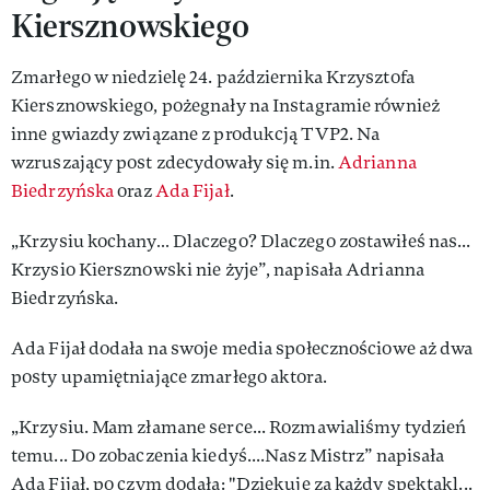
Kiersznowskiego
Zmarłego w niedzielę 24. października Krzysztofa
Kiersznowskiego, pożegnały na Instagramie również
inne gwiazdy związane z produkcją TVP2. Na
wzruszający post zdecydowały się m.in.
Adrianna
Biedrzyńska
oraz
Ada Fijał
.
„Krzysiu kochany… Dlaczego? Dlaczego zostawiłeś nas...
Krzysio Kiersznowski nie żyje”, napisała Adrianna
Biedrzyńska.
Ada Fijał dodała na swoje media społecznościowe aż dwa
posty upamiętniające zmarłego aktora.
„Krzysiu. Mam złamane serce... Rozmawialiśmy tydzień
temu... Do zobaczenia kiedyś....Nasz Mistrz” napisała
Ada Fijał, po czym dodała: "Dziękuję za każdy spektakl...