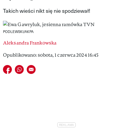
VIVA!LIFESTYLE
Takich wieści nikt się nie spodziewał!
VIVA!MAN
PODLEWSKI/AKPA
VIVA!PEOPLE POWER
Aleksandra Frankowska
VIVA!ITAKA
Opublikowano: sobota, 1 czerwca 2024 16:45
MAGAZYN VIVA!
Udostępnij na facebook
Udostępnij na whatsapp
E-mail do przyjaciela