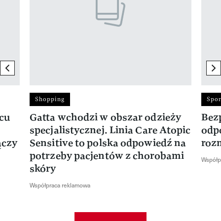
previous element
ne
Shopping
Spor
rcu
Gatta wchodzi w obszar odzieży
Bez
specjalistycznej. Linia Care Atopic
odp
ączy
Sensitive to polska odpowiedź na
roz
potrzeby pacjentów z chorobami
Współp
skóry
Współpraca reklamowa