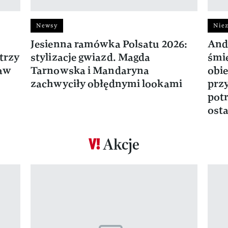
Newsy
Niez
Jesienna ramówka Polsatu 2026:
And
trzy
stylizacje gwiazd. Magda
śmie
ław
Tarnowska i Mandaryna
obie
zachwyciły obłędnymi lookami
prz
potr
osta
Akcje
Pokazywanie elementu 1 z 17