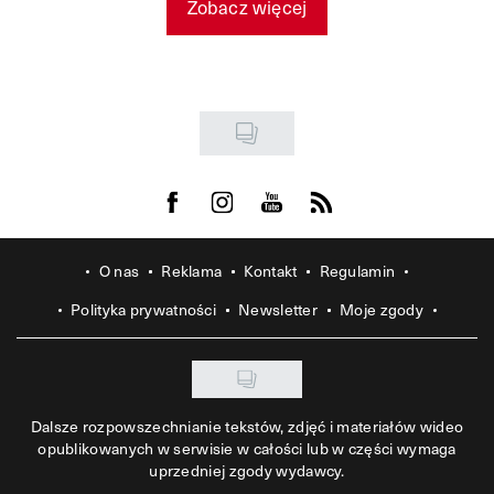
Zobacz więcej
Visit us on Facebook
Visit us on Instagram
Visit us on Youtube
Visit us on Rss
O nas
Reklama
Kontakt
Regulamin
Polityka prywatności
Newsletter
Moje zgody
Dalsze rozpowszechnianie tekstów, zdjęć i materiałów wideo
opublikowanych w serwisie w całości lub w części wymaga
uprzedniej zgody wydawcy.