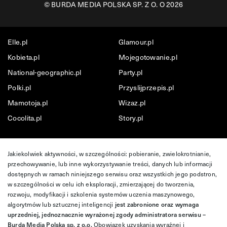
©
BURDA MEDIA POLSKA SP. Z O. O 2026
Elle.pl
Glamour.pl
Kobieta.pl
Mojegotowanie.pl
National-geographic.pl
Party.pl
Polki.pl
Przyslijprzepis.pl
Mamotoja.pl
Wizaz.pl
Cocolita.pl
Story.pl
Jakiekolwiek aktywności, w szczególności: pobieranie, zwielokrotnianie,
przechowywanie, lub inne wykorzystywanie treści, danych lub informacji
dostępnych w ramach niniejszego serwisu oraz wszystkich jego podstron,
w szczególności w celu ich eksploracji, zmierzającej do tworzenia,
rozwoju, modyfikacji i szkolenia systemów uczenia maszynowego,
algorytmów lub sztucznej inteligencji
jest zabronione oraz wymaga
uprzedniej, jednoznacznie wyrażonej zgody administratora serwisu –
Burda Media Polska sp. z o.o.
Obowiązek uzyskania wyraźnej i