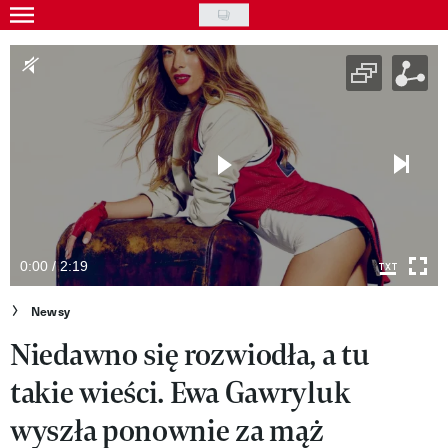
Skip
to
Gwiazdy
main
Ludzie
content
Moda
Uroda
Styl życia
Kultura
0:00 / 2:19
Wideo
Newsy
Niedawno się rozwiodła, a tu
Nasze akcje
takie wieści. Ewa Gawryluk
VIVA!ART
wyszła ponownie za mąż
VIVA!MODA