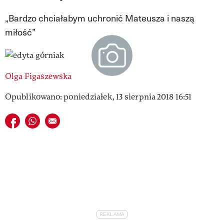
VIVA!LIFESTYLE
„Bardzo chciałabym uchronić Mateusza i naszą
miłość”
VIVA!MAN
VIVA!PEOPLE POWER
VIVA!ITAKA
Olga Figaszewska
Opublikowano: poniedziałek, 13 sierpnia 2018 16:51
MAGAZYN VIVA!
Udostępnij na facebook
Udostępnij na whatsapp
E-mail do przyjaciela