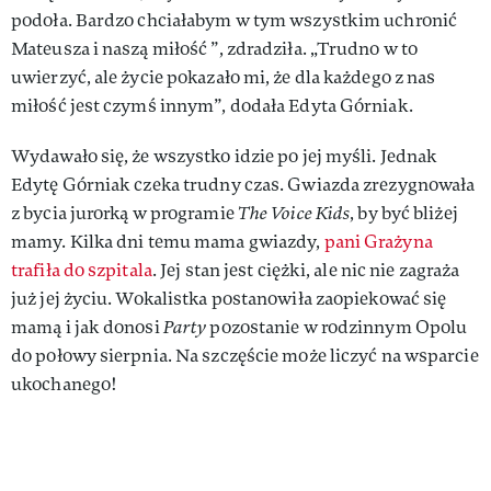
podoła. Bardzo chciałabym w tym wszystkim uchronić
Mateusza i naszą miłość ”, zdradziła. „Trudno w to
uwierzyć, ale życie pokazało mi, że dla każdego z nas
miłość jest czymś innym”, dodała Edyta Górniak.
Wydawało się, że wszystko idzie po jej myśli. Jednak
Edytę Górniak czeka trudny czas. Gwiazda zrezygnowała
z bycia jurorką w programie
The Voice Kids
, by być bliżej
mamy. Kilka dni temu mama gwiazdy,
pani Grażyna
trafiła do szpitala
. Jej stan jest ciężki, ale nic nie zagraża
już jej życiu. Wokalistka postanowiła zaopiekować się
mamą i jak donosi
Party
pozostanie w rodzinnym Opolu
do połowy sierpnia. Na szczęście może liczyć na wsparcie
ukochanego!