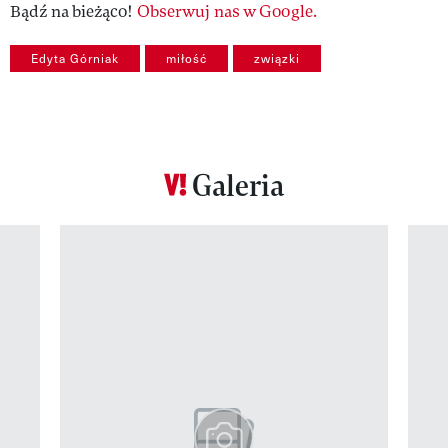
Bądź na bieżąco!
Obserwuj nas w Google.
Edyta Górniak
miłość
związki
Galeria
Pokazywanie elementu 1 z 12