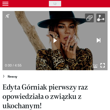
Skip
to
Gwiazdy
main
Ludzie
content
Moda
Uroda
Styl życia
Kultura
0:00 / 4:55
Wideo
Newsy
Edyta Górniak pierwszy raz
Nasze akcje
opowiedziała o związku z
VIVA!ART
ukochanym!
VIVA!MODA