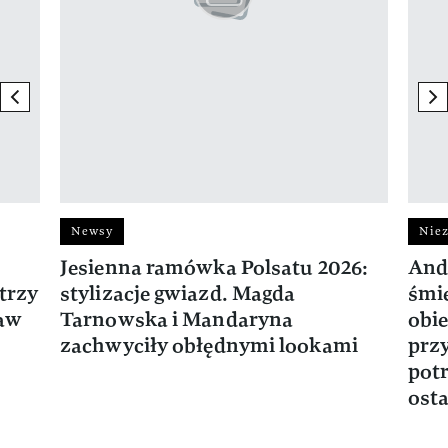
previous element
ne
Newsy
Niez
Jesienna ramówka Polsatu 2026:
And
trzy
stylizacje gwiazd. Magda
śmie
ław
Tarnowska i Mandaryna
obie
zachwyciły obłędnymi lookami
prz
potr
osta