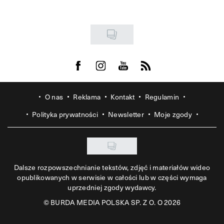
Visit us on Facebook
Visit us on Instagram
Visit us on Youtube
Visit us on Rss
O nas
Reklama
Kontakt
Regulamin
Polityka prywatności
Newsletter
Moje zgody
Dalsze rozpowszechnianie tekstów, zdjęć i materiałów wideo
opublikowanych w serwisie w całości lub w części wymaga
uprzedniej zgody wydawcy.
©
BURDA MEDIA POLSKA SP. Z O. O 2026