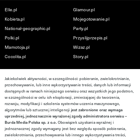
Elle.pl
Glamour.pl
Kobieta.pl
Mojegotowanie.pl
National-geographic.pl
Party.pl
Polki.pl
Przyslijprzepis.pl
Mamotoja.pl
Wizaz.pl
Cocolita.pl
Story.pl
Jakiekolwiek aktywności, w szczególności: pobieranie, zwielokrotnianie,
przechowywanie, lub inne wykorzystywanie treści, danych lub informacji
dostępnych w ramach niniejszego serwisu oraz wszystkich jego podstron,
w szczególności w celu ich eksploracji, zmierzającej do tworzenia,
rozwoju, modyfikacji i szkolenia systemów uczenia maszynowego,
algorytmów lub sztucznej inteligencji
jest zabronione oraz wymaga
uprzedniej, jednoznacznie wyrażonej zgody administratora serwisu –
Burda Media Polska sp. z o.o.
Obowiązek uzyskania wyraźnej i
jednoznacznej zgody wymagany jest bez względu sposób pobierania,
zwielokrotniania, przechowywania lub innego wykorzystywania treści,