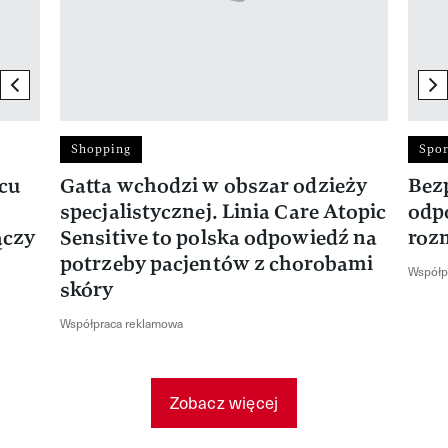
previous element
ne
Shopping
Spor
rcu
Gatta wchodzi w obszar odzieży
Bez
specjalistycznej. Linia Care Atopic
odp
ączy
Sensitive to polska odpowiedź na
roz
potrzeby pacjentów z chorobami
Współp
skóry
Współpraca reklamowa
Zobacz więcej