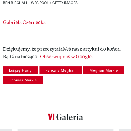
BEN BIRCHALL - WPA POOL / GETTY IMAGES
Authors
Gabriela Czernecka
Dziękujemy, że przeczytałaś/eś nasz artykuł do końca.
Bądź na bieżąco!
Obserwuj nas w Google.
książę Harry
księżna Meghan
Meghan Markle
Thomas Markle
Galeria