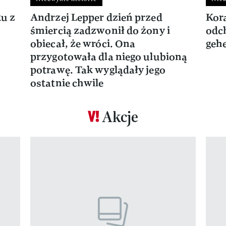
ku z
Andrzej Lepper dzień przed
Kora
śmiercią zadzwonił do żony i
odch
obiecał, że wróci. Ona
gehe
przygotowała dla niego ulubioną
potrawę. Tak wyglądały jego
ostatnie chwile
Akcje
Pokazywanie elementu 1 z 17