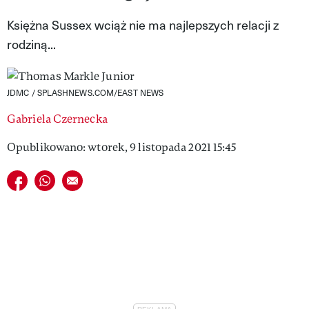
VIVA!LIFESTYLE
Księżna Sussex wciąż nie ma najlepszych relacji z
rodziną...
VIVA!MAN
VIVA!PEOPLE POWER
JDMC / SPLASHNEWS.COM/EAST NEWS
VIVA!ITAKA
Gabriela Czernecka
MAGAZYN VIVA!
Opublikowano: wtorek, 9 listopada 2021 15:45
Udostępnij na facebook
Udostępnij na whatsapp
E-mail do przyjaciela