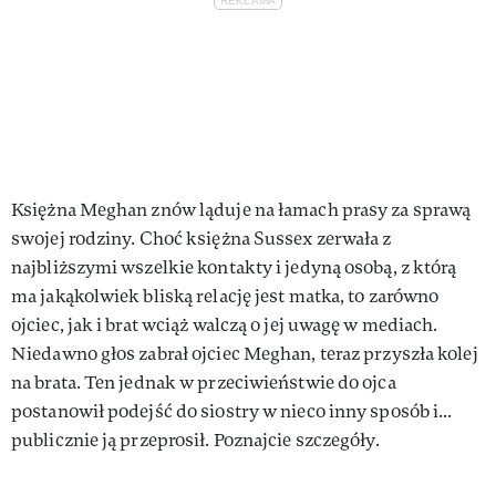
Księżna Meghan znów ląduje na łamach prasy za sprawą
swojej rodziny. Choć księżna Sussex zerwała z
najbliższymi wszelkie kontakty i jedyną osobą, z którą
ma jakąkolwiek bliską relację jest matka, to zarówno
ojciec, jak i brat wciąż walczą o jej uwagę w mediach.
Niedawno głos zabrał ojciec Meghan, teraz przyszła kolej
na brata. Ten jednak w przeciwieństwie do ojca
postanowił podejść do siostry w nieco inny sposób i...
publicznie ją przeprosił. Poznajcie szczegóły.