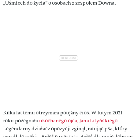
„Uśmiech do życia” o osobach z zespołem Downa.
Kilka lat temu otrzymała potężny cios. W lutym 2021
roku pożegnała
ukochanego ojca, Jana Lityńskiego
.
Legendarny działacz opozycji zginął, ratując psa, który
wpadł do rzeki. „Byłeś super tatą. Byłeś dla mnie dobrym