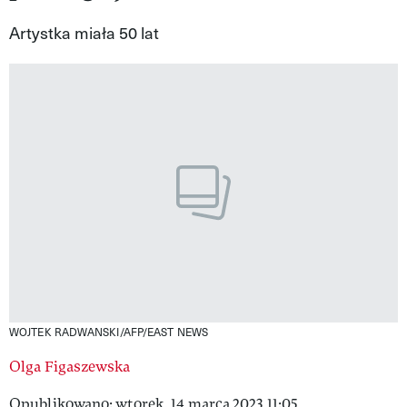
VIVA!LIFESTYLE
Artystka miała 50 lat
VIVA!MAN
VIVA!PEOPLE POWER
VIVA!ITAKA
MAGAZYN VIVA!
WOJTEK RADWANSKI/AFP/EAST NEWS
Olga Figaszewska
Opublikowano: wtorek, 14 marca 2023 11:05