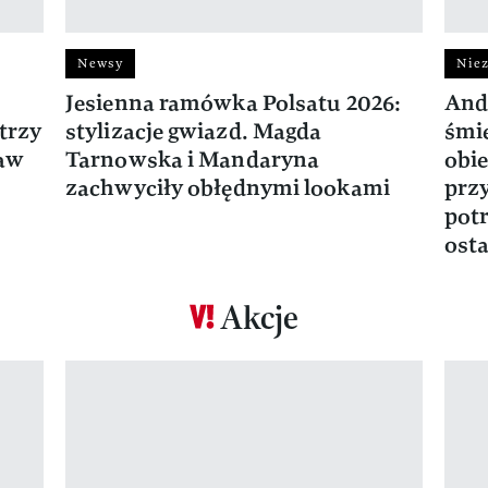
Newsy
Niez
Jesienna ramówka Polsatu 2026:
And
trzy
stylizacje gwiazd. Magda
śmie
ław
Tarnowska i Mandaryna
obie
zachwyciły obłędnymi lookami
prz
potr
osta
Akcje
Pokazywanie elementu 1 z 17