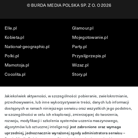
©
BURDA MEDIA POLSKA SP. Z O. O 2026
Elle.pl
Glamour.pl
Kobieta.pl
Mojegotowanie.pl
National-geographic.pl
Party.pl
Polki.pl
Przyslijprzepis.pl
Mamotoja.pl
Wizaz.pl
Cocolita.pl
Story.pl
Jakiekolwiek aktywności, w szczególności: pobieranie, zwielokrotnianie,
przechowywanie, lub inne wykorzystywanie treści, danych lub informacji
dostępnych w ramach niniejszego serwisu oraz wszystkich jego podstron,
w szczególności w celu ich eksploracji, zmierzającej do tworzenia,
rozwoju, modyfikacji i szkolenia systemów uczenia maszynowego,
algorytmów lub sztucznej inteligencji
jest zabronione oraz wymaga
uprzedniej, jednoznacznie wyrażonej zgody administratora serwisu –