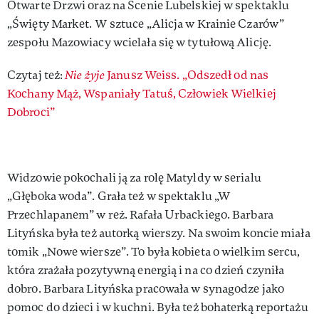
Otwarte Drzwi oraz na Scenie Lubelskiej w spektaklu
„Święty Market. W sztuce „Alicja w Krainie Czarów”
zespołu Mazowiacy wcielała się w tytułową Alicję.
Czytaj też:
Nie żyje
Janusz Weiss. „Odszedł od nas
Kochany Mąż, Wspaniały Tatuś, Człowiek Wielkiej
Dobroci”
Widzowie pokochali ją za rolę Matyldy w serialu
„Głęboka woda”. Grała też w spektaklu „W
Przechlapanem” w reż. Rafała Urbackiego. Barbara
Lityńska była też autorką wierszy. Na swoim koncie miała
tomik „Nowe wiersze”. To była kobieta o wielkim sercu,
która zrażała pozytywną energią i na co dzień czyniła
dobro. Barbara Lityńska pracowała w synagodze jako
pomoc do dzieci i w kuchni. Była też bohaterką reportażu