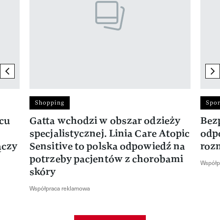
previous element
ne
Shopping
Spor
rcu
Gatta wchodzi w obszar odzieży
Bez
specjalistycznej. Linia Care Atopic
odp
ączy
Sensitive to polska odpowiedź na
roz
potrzeby pacjentów z chorobami
Współp
skóry
Współpraca reklamowa