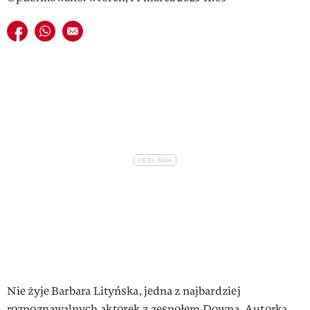
Udostępnij na facebook
Udostępnij na whatsapp
E-mail do przyjaciela
Nie żyje Barbara Lityńska, jedna z najbardziej
rozpoznawalnych aktorek z zespołem Downa. Autorka