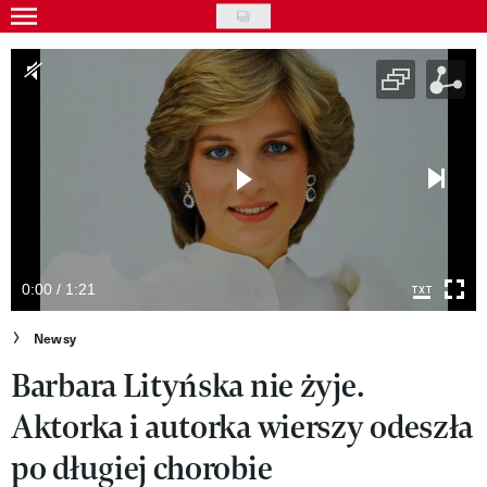
Skip
to
Gwiazdy
main
Ludzie
content
Moda
Uroda
Styl życia
Kultura
0:00 / 1:21
Wideo
Newsy
Barbara Lityńska nie żyje.
Nasze akcje
Aktorka i autorka wierszy odeszła
VIVA!ART
po długiej chorobie
VIVA!MODA