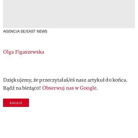
AGENCJA SE/EAST NEWS
Authors
Olga Figaszewska
Dziękujemy, że przeczytałaś/eś nasz artykuł do końca.
Bądź na bieżąco!
Obserwuj nas w Google.
śmierć