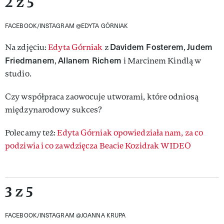
2 z 5
FACEBOOK/INSTAGRAM @EDYTA GÓRNIAK
Davidem Fosterem
Judem
Na zdjęciu:
Edyta Górniak
z
,
Friedmanem
Allanem Richem
,
i Marcinem Kindlą w
studio.
Czy współpraca zaowocuje utworami, które odniosą
międzynarodowy sukces?
Polecamy też:
Edyta Górniak opowiedziała nam, za co
podziwia i co zawdzięcza Beacie Kozidrak WIDEO
3 z 5
FACEBOOK/INSTAGRAM @JOANNA KRUPA