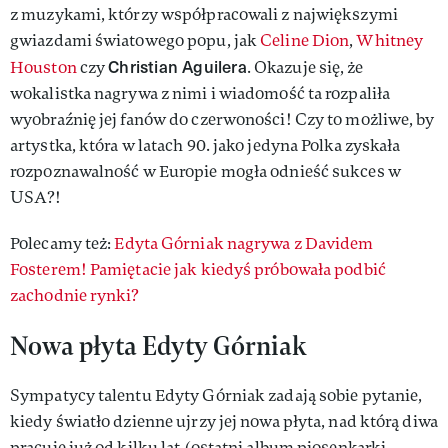
z muzykami, którzy współpracowali z największymi
gwiazdami światowego popu, jak
Celine Dion
,
Whitney
Christian Aguilera
Houston
czy
. Okazuje się, że
wokalistka nagrywa z nimi i wiadomość ta rozpaliła
wyobraźnię jej fanów do czerwoności! Czy to możliwe, by
artystka, która w latach 90. jako jedyna Polka zyskała
rozpoznawalność w Europie mogła odnieść sukces w
USA?!
Polecamy też:
Edyta Górniak nagrywa z Davidem
Fosterem! Pamiętacie jak kiedyś próbowała podbić
zachodnie rynki?
Nowa płyta Edyty Górniak
Sympatycy talentu Edyty Górniak zadają sobie pytanie,
kiedy światło dzienne ujrzy jej nowa płyta, nad którą diwa
pracuje już od kilku lat (ostatni album piosenkarki