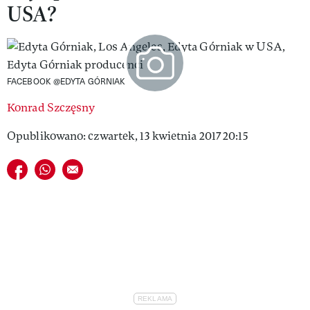
USA?
VIVA!LIFESTYLE
VIVA!MAN
VIVA!PEOPLE POWER
FACEBOOK @EDYTA GÓRNIAK
VIVA!ITAKA
Konrad Szczęsny
MAGAZYN VIVA!
Opublikowano: czwartek, 13 kwietnia 2017 20:15
Udostępnij na facebook
Udostępnij na whatsapp
E-mail do przyjaciela