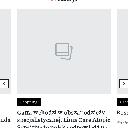
Pokazywanie elementu 1 z 17
previous element
ne
Shopping
Uro
Gatta wchodzi w obszar odzieży
Ros
enda
specjalistycznej. Linia Care Atopic
Współp
-
Sensitive to polska odpowiedź na