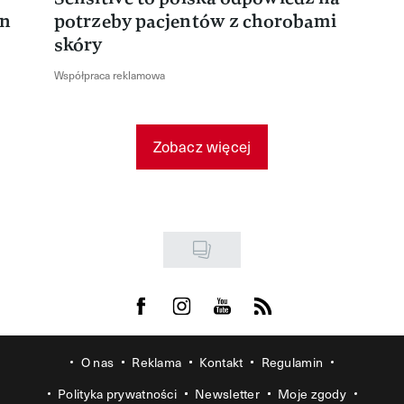
en
potrzeby pacjentów z chorobami
skóry
Współpraca reklamowa
Zobacz więcej
Visit us on Facebook
Visit us on Instagram
Visit us on Youtube
Visit us on Rss
O nas
Reklama
Kontakt
Regulamin
Polityka prywatności
Newsletter
Moje zgody