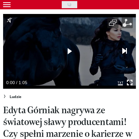
Skip
to
Gwiazdy
main
Ludzie
content
Moda
Uroda
Styl życia
Kultura
0:00 / 1:05
Wideo
Ludzie
Edyta Górniak nagrywa ze
Nasze akcje
światowej sławy producentami!
VIVA!ART
Czy spełni marzenie o karierze w
VIVA!MODA