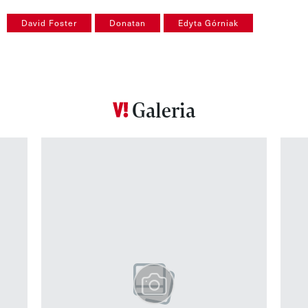
David Foster
Donatan
Edyta Górniak
Galeria
Pokazywanie elementu 1 z 12