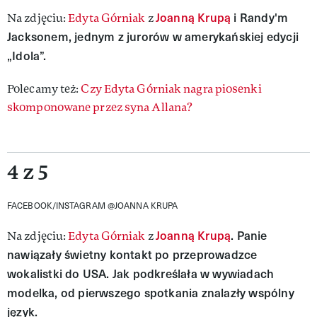
Joanną Krupą
i Randy'm
Na zdjęciu:
Edyta Górniak
z
Jacksonem, jednym z jurorów w amerykańskiej edycji
„Idola”.
Polecamy też:
Czy Edyta Górniak nagra piosenki
skomponowane przez syna Allana?
4 z 5
FACEBOOK/INSTAGRAM @JOANNA KRUPA
Joanną Krupą
. Panie
Na zdjęciu:
Edyta Górniak
z
nawiązały świetny kontakt po przeprowadzce
wokalistki do USA. Jak podkreślała w wywiadach
modelka, od pierwszego spotkania znalazły wspólny
język.