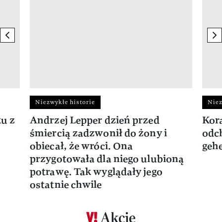
previous element
ne
Niezwykłe historie
Niez
ku z
Andrzej Lepper dzień przed
Kora
śmiercią zadzwonił do żony i
odch
obiecał, że wróci. Ona
gehe
przygotowała dla niego ulubioną
potrawę. Tak wyglądały jego
ostatnie chwile
Akcje