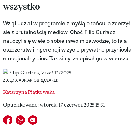
wszystko
VIVA!LIFESTYLE
VIVA!MAN
Wziął udział w programie z myślą o tańcu, a zderzył
się z brutalnością mediów. Choć Filip Gurłacz
VIVA!PEOPLE POWER
nauczył się wiele o sobie i swoim zawodzie, to fala
VIVA!ITAKA
oszczerstw i ingerencji w życie prywatne przyniosła
emocjonalny cios. Tak silny, że opisał go w wierszu.
MAGAZYN VIVA!
ZDJĘCIA ADRIAN OBRĘCZAREK
Katarzyna Piątkowska
Opublikowano: wtorek, 17 czerwca 2025 15:31
Udostępnij na facebook
Udostępnij na whatsapp
E-mail do przyjaciela