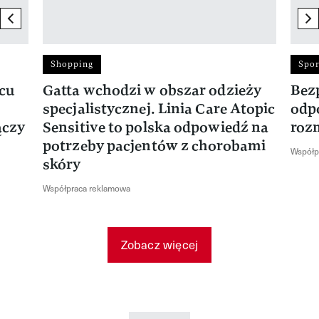
previous element
ne
Shopping
Spor
rcu
Gatta wchodzi w obszar odzieży
Bez
specjalistycznej. Linia Care Atopic
odp
ączy
Sensitive to polska odpowiedź na
roz
potrzeby pacjentów z chorobami
Współp
skóry
Współpraca reklamowa
Zobacz więcej