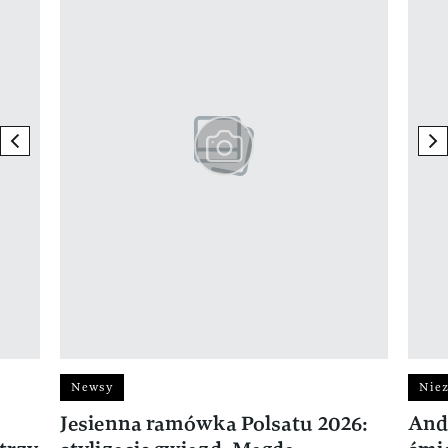
previous element
ne
Newsy
Niez
Jesienna ramówka Polsatu 2026:
And