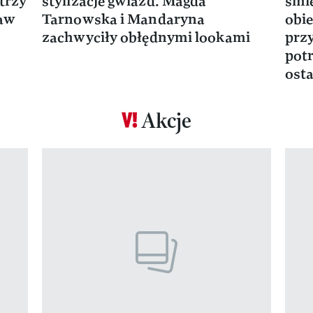
trzy
stylizacje gwiazd. Magda
śmie
ław
Tarnowska i Mandaryna
obie
zachwyciły obłędnymi lookami
prz
potr
osta
Akcje
Pokazywanie elementu 1 z 17