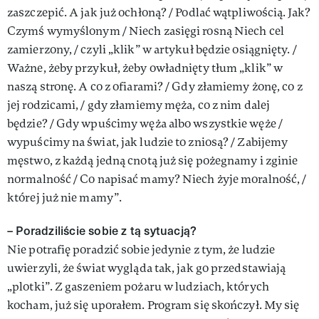
zaszczepić. A jak już ochłoną? / Podlać wątpliwością. Jak?
Czymś wymyślonym / Niech zasięgi rosną Niech cel
zamierzony, / czyli „klik” w artykuł będzie osiągnięty. /
Ważne, żeby przykuł, żeby owładnięty tłum „klik” w
naszą stronę. A co z ofiarami? / Gdy złamiemy żonę, co z
jej rodzicami, / gdy złamiemy męża, co z nim dalej
będzie? / Gdy wpuścimy węża albo wszystkie węże /
wypuścimy na świat, jak ludzie to zniosą? / Zabijemy
męstwo, z każdą jedną cnotą już się pożegnamy i zginie
normalność / Co napisać mamy? Niech żyje moralność, /
której już nie mamy”.
– Poradziliście sobie z tą sytuacją?
Nie potrafię poradzić sobie jedynie z tym, że ludzie
uwierzyli, że świat wygląda tak, jak go przedstawiają
„plotki”. Z gaszeniem pożaru w ludziach, których
kocham, już się uporałem. Program się skończył. My się