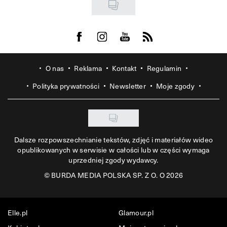
Visit us on Facebook
Visit us on Instagram
Visit us on Youtube
Visit us on Rss
O nas
Reklama
Kontakt
Regulamin
Polityka prywatności
Newsletter
Moje zgody
Dalsze rozpowszechnianie tekstów, zdjęć i materiałów wideo
opublikowanych w serwisie w całości lub w części wymaga
uprzedniej zgody wydawcy.
©
BURDA MEDIA POLSKA SP. Z O. O 2026
Elle.pl
Glamour.pl