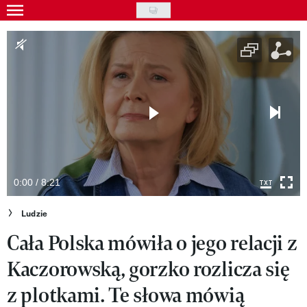
Skip
to
Gwiazdy
main
Ludzie
content
Moda
Uroda
Styl życia
Kultura
0:00 / 8:21
Wideo
Ludzie
Cała Polska mówiła o jego relacji z
Nasze akcje
Kaczorowską, gorzko rozlicza się
VIVA!ART
z plotkami. Te słowa mówią
VIVA!MODA