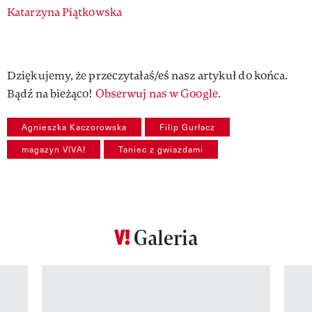
Authors
Katarzyna Piątkowska
Dziękujemy, że przeczytałaś/eś nasz artykuł do końca.
Bądź na bieżąco!
Obserwuj nas w Google.
Agnieszka Kaczorowska
Filip Gurłacz
magazyn VIVA!
Taniec z gwiazdami
Galeria
Pokazywanie elementu 1 z 12