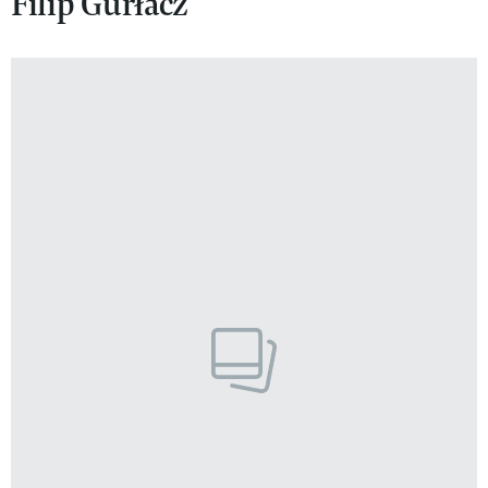
Filip Gurłacz
VIVA!LIFESTYLE
VIVA!MAN
VIVA!PEOPLE POWER
VIVA!ITAKA
MAGAZYN VIVA!