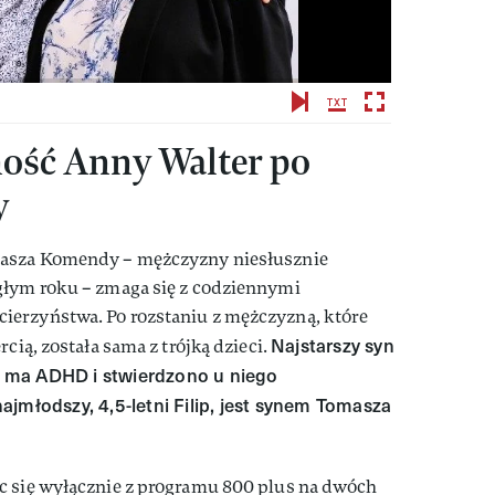
ość Anny Walter po
y
masza Komendy – mężczyzny niesłusznie
głym roku – zmaga się z codziennymi
ierzyństwa. Po rozstaniu z mężczyzną, które
Najstarszy syn
cią, została sama z trójką dzieci.
 – ma ADHD i stwierdzono u niego
jmłodszy, 4,5-letni Filip, jest synem Tomasza
c się wyłącznie z programu 800 plus na dwóch