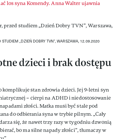
dać los syna Komendy. Anna Walter ujawnia
STUDIEM „DZIEŃ DOBRY TVN”, WARSZAWA, 12.09.2020
ne dzieci i brak dostępu
omplikuje stan zdrowia dzieci. Jej 9-letni syn
hiatrycznej – cierpi na ADHD i niedostosowanie
 napadami złości. Matka musi być stale pod
na do odbierania syna w trybie pilnym. „Cały
arza się, że nawet trzy razy w tygodniu dzwonią
bierać, bo ma silne napady złości”, tłumaczy w
tu”.