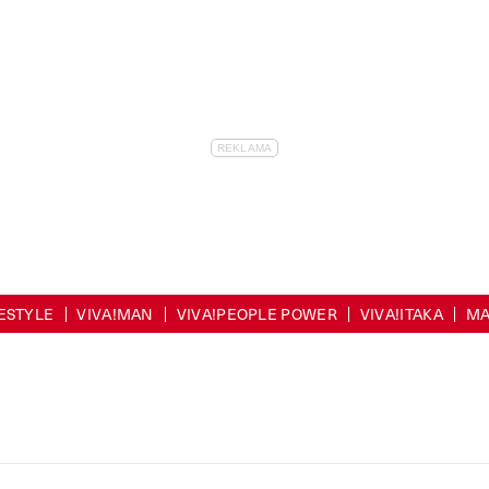
FESTYLE
VIVA!MAN
VIVA!PEOPLE POWER
VIVA!ITAKA
MA