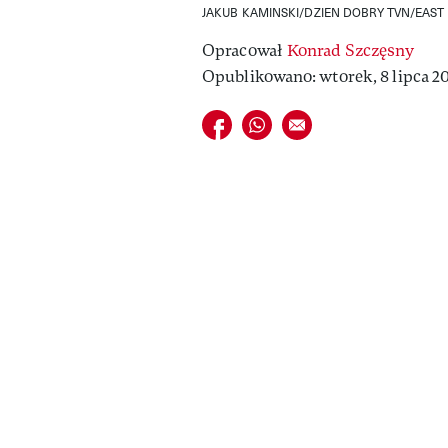
JAKUB KAMINSKI/DZIEN DOBRY TVN/EAST
Opracował
Konrad Szczęsny
Opublikowano: wtorek, 8 lipca 20
Udostępnij na facebook
Udostępnij na whatsapp
E-mail do przyjaciela