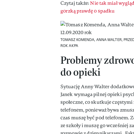
Czytaj także:
Nie tak miał wyglą
gorzką prawdę o spadku
TOMASZ KOMENDA, ANNA WALTER, PRZED 
ROK
AKPA
Problemy zdrowot
do opieki
Sytuację Anny Walter dodatkowo k
Janek wymaga pilnej opieki psyc
społeczne, co skutkuje częstymi
telefonem, ponieważ bywa zmusza
czas muszę być pod telefonem. Zd
ze szkoły i muszę go wcześniej za
rozmowie z dziennikarzami „Fak