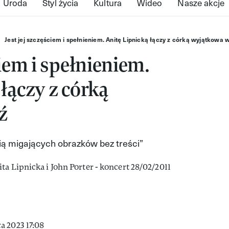
Uroda
Styl życia
Kultura
Wideo
Nasze akcje
Jest jej szczęściem i spełnieniem. Anitę Lipnicką łączy z córką wyjątkowa 
ciem i spełnieniem.
łączy z córką
ź
rią migających obrazków bez treści”
a 2023 17:08