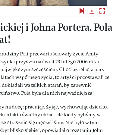
ckiej i Johna Portera. Pola
at!
arodziny Poli przewartościowały życie Anity
czynka przyszła na świat 23 lutego 2006 roku.
ą i największym szczęściem. Chociaż relacja pary
latach wspólnego życia, to artyści pozostawali ze
i dokładali wszelkich starań, by zapewnić
iństwo. Pola była dla nich najważniejsza!
y na dobę: pracując, żyjąc, wychowując dziecko.
kontakt i świetny układ, ale kiedy byliśmy w
że strasznie się męczyliśmy. Nie było w tym
zbyt blisko siebie", opowiadał o rozstaniu John