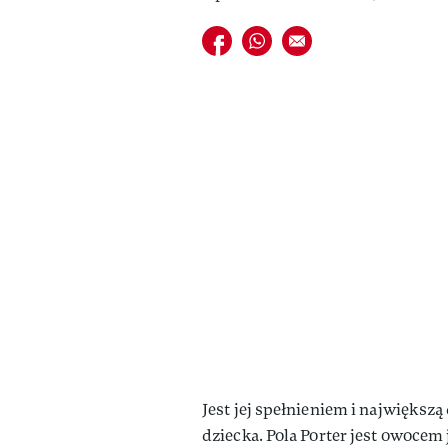
Udostępnij na facebook
Udostępnij na whatsapp
E-mail do przyjaciela
Jest jej spełnieniem i największ
dziecka. Pola Porter jest owocem 