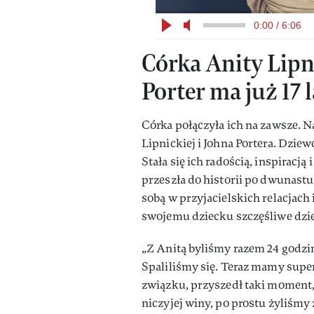
0:00 / 6:06
Córka Anity Lipni
Porter ma już 17 l
Córka połączyła ich na zawsze. N
Lipnickiej i Johna Portera. Dziew
Stała się ich radością, inspiracj
przeszła do historii po dwunastu 
sobą w przyjacielskich relacjach 
swojemu dziecku szczęśliwe dziec
„Z Anitą byliśmy razem 24 godzin
Spaliliśmy się. Teraz mamy super
związku, przyszedł taki moment, 
niczyjej winy, po prostu żyliśmy 