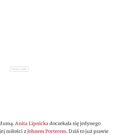
ą dumą.
Anita Lipnicka
doczekała się jedynego
jej miłości z
Johnem Porterem.
Dziś to już prawie