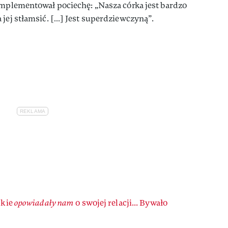
omplementował pociechę: „Nasza córka jest bardzo
 jej stłamsić. […] Jest superdziewczyną”.
skie
opowiadały nam
o swojej relacji... Bywało