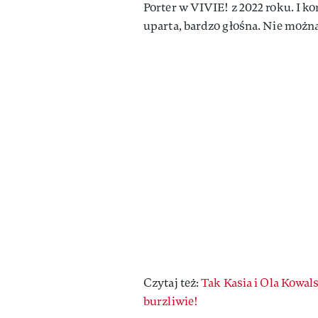
Porter w VIVIE! z 2022 roku. I k
uparta, bardzo głośna. Nie można
Czytaj też:
Tak Kasia i Ola Kowal
burzliwie!