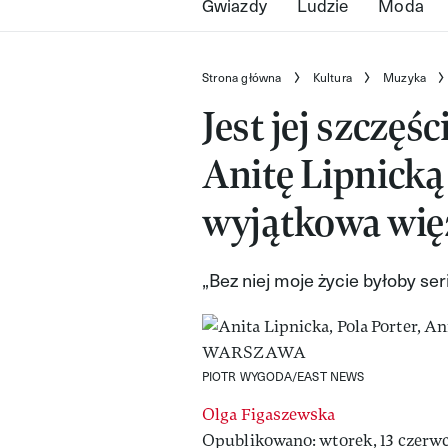
Gwiazdy
Ludzie
Moda
Strona główna
Kultura
Muzyka
Jest jej szczęś
Anitę Lipnicką 
wyjątkowa wię
„Bez niej moje życie byłoby se
PIOTR WYGODA/EAST NEWS
Olga Figaszewska
Opublikowano: wtorek, 13 czerwc