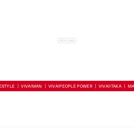
FESTYLE
VIVA!MAN
VIVA!PEOPLE POWER
VIVA!ITAKA
MA