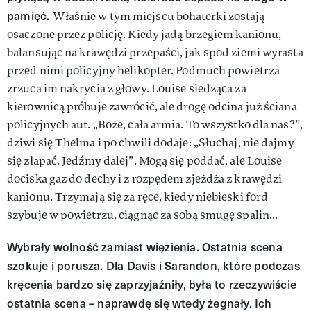
pamięć.
Właśnie w tym miejscu bohaterki zostają
osaczone przez policję. Kiedy jadą brzegiem kanionu,
balansując na krawędzi przepaści, jak spod ziemi wyrasta
przed nimi policyjny helikopter. Podmuch powietrza
zrzuca im nakrycia z głowy. Louise siedząca za
kierownicą próbuje zawrócić, ale drogę odcina już ściana
policyjnych aut. „Boże, cała armia. To wszystko dla nas?”,
dziwi się Thelma i po chwili dodaje: „Słuchaj, nie dajmy
się złapać. Jedźmy dalej”. Mogą się poddać, ale Louise
dociska gaz do dechy i z rozpędem zjeżdża z krawędzi
kanionu. Trzymają się za ręce, kiedy niebieski ford
szybuje w powietrzu, ciągnąc za sobą smugę spalin…
Wybrały wolność zamiast więzienia. Ostatnia scena
szokuje i porusza. Dla Davis i Sarandon, które podczas
kręcenia bardzo się zaprzyjaźniły, była to rzeczywiście
ostatnia scena – naprawdę się wtedy żegnały. Ich