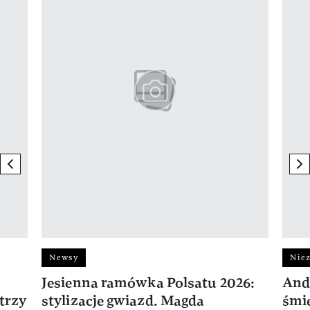
previous element
ne
Newsy
Niez
Jesienna ramówka Polsatu 2026:
And
trzy
stylizacje gwiazd. Magda
śmie