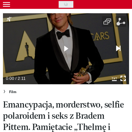
Skip
to
Gwiazdy
main
Ludzie
content
Moda
Uroda
Styl życia
Kultura
0:00 / 2:11
Wideo
Film
Emancypacja, morderstwo, selfie
Nasze akcje
polaroidem i seks z Bradem
VIVA!ART
Pittem. Pamiętacie „Thelmę i
VIVA!MODA