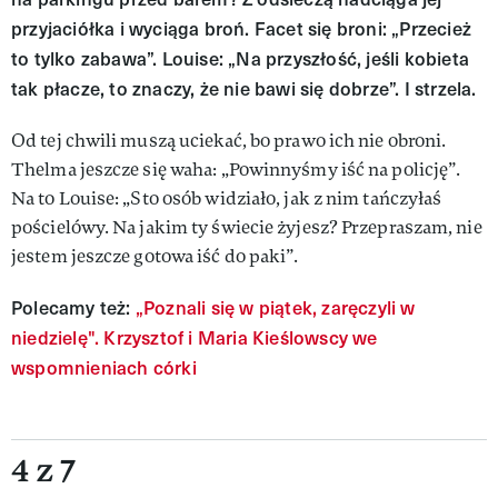
przyjaciółka i wyciąga broń. Facet się broni: „Przecież
to tylko zabawa”. Louise: „Na przyszłość, jeśli kobieta
tak płacze, to znaczy, że nie bawi się dobrze”. I strzela.
Od tej chwili muszą uciekać, bo prawo ich nie obroni.
Thelma jeszcze się waha: „Powinnyśmy iść na policję”.
Na to Louise: „Sto osób widziało, jak z nim tańczyłaś
pościelówy. Na jakim ty świecie żyjesz? Przepraszam, nie
jestem jeszcze gotowa iść do paki”.
Polecamy też:
„Poznali się w piątek, zaręczyli w
niedzielę". Krzysztof i Maria Kieślowscy we
wspomnieniach córki
4 z 7