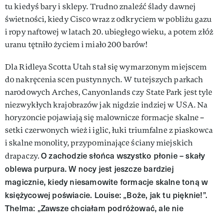
tu kiedyś bary i sklepy. Trudno znaleźć ślady dawnej
świetności, kiedy Cisco wraz z odkryciem w pobliżu gazu
i ropy naftowej w latach 20. ubiegłego wieku, a potem złóż
uranu tętniło życiem i miało 200 barów!
Dla Ridleya Scotta Utah stał się wymarzonym miejscem
do nakręcenia scen pustynnych. W tutejszych parkach
narodowych Arches, Canyonlands czy State Park jest tyle
niezwykłych krajobrazów jak nigdzie indziej w USA. Na
horyzoncie pojawiają się malownicze formacje skalne –
setki czerwonych wież i iglic, łuki triumfalne z piaskowca
i skalne monolity, przypominające ściany miejskich
O zachodzie słońca wszystko płonie – skały
drapaczy.
oblewa purpura. W nocy jest jeszcze bardziej
magicznie, kiedy niesamowite formacje skalne toną w
księżycowej poświacie. Louise: „Boże, jak tu pięknie!”.
Thelma: „Zawsze chciałam podróżować, ale nie