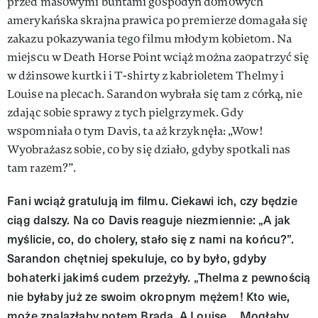
przed masowymi buntami gospodyń domowych
amerykańska skrajna prawica po premierze domagała się
zakazu pokazywania tego filmu młodym kobietom. Na
miejscu w Death Horse Point wciąż można zaopatrzyć się
w dżinsowe kurtki i T-shirty z kabrioletem Thelmy i
Louise na plecach. Sarandon wybrała się tam z córką, nie
zdając sobie sprawy z tych pielgrzymek. Gdy
wspomniała o tym Davis, ta aż krzyknęła: „Wow!
Wyobrażasz sobie, co by się działo, gdyby spotkali nas
tam razem?”.
Fani wciąż gratulują im filmu. Ciekawi ich, czy będzie
ciąg dalszy. Na co Davis reaguje niezmiennie: „A jak
myślicie, co, do cholery, stało się z nami na końcu?”.
Sarandon chętniej spekuluje, co by było, gdyby
bohaterki jakimś cudem przeżyły. „Thelma z pewnością
nie byłaby już ze swoim okropnym mężem! Kto wie,
może znalazłaby potem Brada. A Louise… Mogłaby