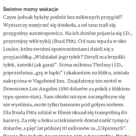
Świetne mamy wakacje
Czym jednak byłaby podróż bez miłosnych przygód?
Wystarczy rozejrzeć się dookoła, a od razu trafi się
przygodny autostopowicz.
Na ich drodze pojawia się J.D.,
przystojny włóczykij (Brad Pitt). Od razu wpada w oko
Louise, która swoimi spostrzeżeniami dzieli się z
przyjaciółką: „Widziałaś jego tyłek? Deryll ma brzydki
tyłek, szeroki jak garaż”. Scena miłosna Thelmy i J.D.,
poprzedzona „grą w łapki” i skakaniem na łóżku, została
nakręcona w Vagabond Inn.
Znajdziemy ten motel w
Downtown Los Angeles (100 dolarów za pokój z łóżkiem
typu queen-size). Sam obiekt niczym szczególnym się
nie wyróżnia, może tylko basenem pod gołym niebem.
Dla Brada Pitta udział w filmie okazał się trampoliną do
kariery. Za rolę u boku uciekinierek dostał sześć tysięcy
dolarów, a pięć lat później 10 milionów za „Uśpionych”.