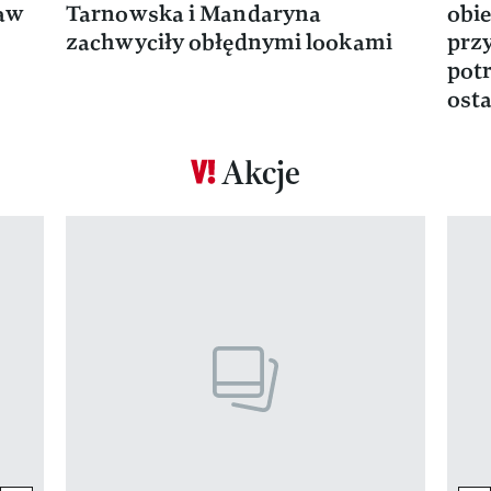
ław
Tarnowska i Mandaryna
obie
zachwyciły obłędnymi lookami
prz
potr
osta
Akcje
Pokazywanie elementu 1 z 17