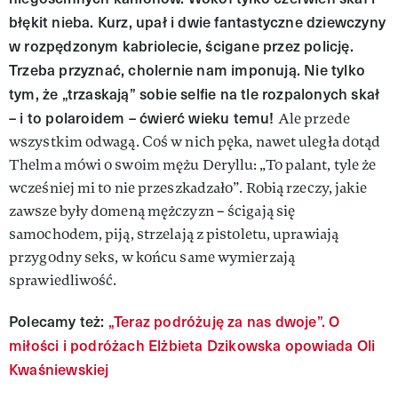
błękit nieba. Kurz, upał i dwie fantastyczne dziewczyny
w rozpędzonym kabriolecie, ścigane przez policję.
Trzeba przyznać, cholernie nam imponują. Nie tylko
tym, że „trzaskają” sobie selfie na tle rozpalonych skał
– i to polaroidem – ćwierć wieku temu!
Ale przede
wszystkim odwagą. Coś w nich pęka, nawet uległa dotąd
Thelma mówi o swoim mężu Deryllu: „To palant, tyle że
wcześniej mi to nie przeszkadzało”. Robią rzeczy, jakie
zawsze były domeną mężczyzn – ścigają się
samochodem, piją, strzelają z pistoletu, uprawiają
przygodny seks, w końcu same wymierzają
sprawiedliwość.
Polecamy też:
„Teraz podróżuję za nas dwoje”. O
miłości i podróżach Elżbieta Dzikowska opowiada Oli
Kwaśniewskiej