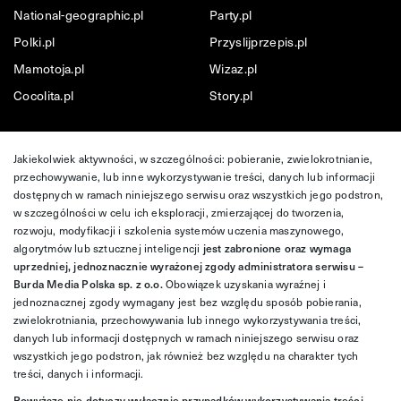
National-geographic.pl
Party.pl
Polki.pl
Przyslijprzepis.pl
Mamotoja.pl
Wizaz.pl
Cocolita.pl
Story.pl
Jakiekolwiek aktywności, w szczególności: pobieranie, zwielokrotnianie,
przechowywanie, lub inne wykorzystywanie treści, danych lub informacji
dostępnych w ramach niniejszego serwisu oraz wszystkich jego podstron,
w szczególności w celu ich eksploracji, zmierzającej do tworzenia,
rozwoju, modyfikacji i szkolenia systemów uczenia maszynowego,
algorytmów lub sztucznej inteligencji
jest zabronione oraz wymaga
uprzedniej, jednoznacznie wyrażonej zgody administratora serwisu –
Burda Media Polska sp. z o.o.
Obowiązek uzyskania wyraźnej i
jednoznacznej zgody wymagany jest bez względu sposób pobierania,
zwielokrotniania, przechowywania lub innego wykorzystywania treści,
danych lub informacji dostępnych w ramach niniejszego serwisu oraz
wszystkich jego podstron, jak również bez względu na charakter tych
treści, danych i informacji.
Powyższe nie dotyczy wyłącznie przypadków wykorzystywania treści,