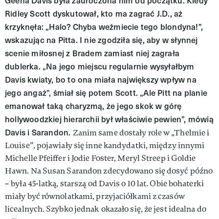
Geena Davis była zauroczona nim od początku. Kiedy
Ridley Scott dyskutował, kto ma zagrać J.D., aż
krzyknęła: „Halo? Chyba weźmiecie tego blondyna!”,
wskazując na Pitta. I nie zgodziła się, aby w słynnej
scenie miłosnej z Bradem zamiast niej zagrała
dublerka. „Na jego miejscu regularnie wysyłałbym
Davis kwiaty, bo to ona miała największy wpływ na
jego angaż”, śmiał się potem Scott. „Ale Pitt na planie
emanował taką charyzmą, że jego skok w górę
hollywoodzkiej hierarchii był właściwie pewien”, mówią
Davis i Sarandon.
Zanim same dostały role w „Thelmie i
Louise”, pojawiały się inne kandydatki, między innymi
Michelle Pfeiffer i Jodie Foster, Meryl Streep i Goldie
Hawn. Na Susan Sarandon zdecydowano się dosyć późno
– była 45-latką, starszą od Davis o 10 lat. Obie bohaterki
miały być równolatkami, przyjaciółkami z czasów
licealnych. Szybko jednak okazało się, że jest idealna do