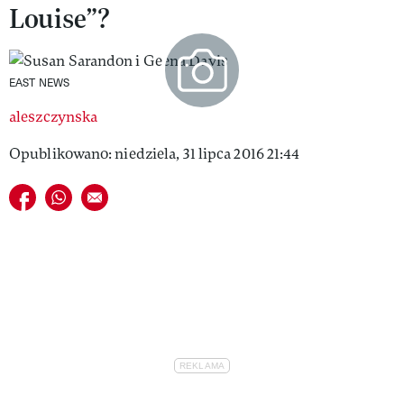
Louise”?
VIVA!LIFESTYLE
VIVA!MAN
EAST NEWS
VIVA!PEOPLE POWER
aleszczynska
VIVA!ITAKA
Opublikowano: niedziela, 31 lipca 2016 21:44
MAGAZYN VIVA!
Udostępnij na facebook
Udostępnij na whatsapp
E-mail do przyjaciela