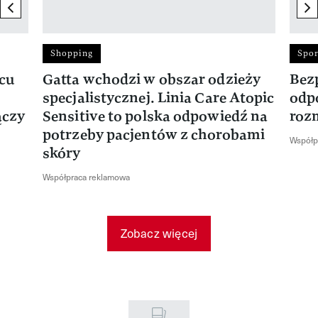
previous element
ne
Shopping
Spor
rcu
Gatta wchodzi w obszar odzieży
Bez
specjalistycznej. Linia Care Atopic
odp
ączy
Sensitive to polska odpowiedź na
roz
potrzeby pacjentów z chorobami
Współp
skóry
Współpraca reklamowa
Zobacz więcej