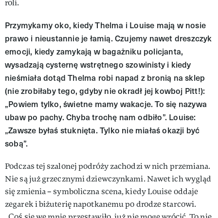
roli.
Przymykamy oko, kiedy Thelma i Louise mają w nosie
prawo i nieustannie je łamią. Czujemy nawet dreszczyk
emocji, kiedy zamykają w bagażniku policjanta,
wysadzają cysternę wstrętnego szowinisty i kiedy
nieśmiała dotąd Thelma robi napad z bronią na sklep
(nie zrobiłaby tego, gdyby nie okradł jej kowboj Pitt!):
„Powiem tylko, świetne mamy wakacje. To się nazywa
ubaw po pachy. Chyba trochę nam odbiło”. Louise:
„Zawsze byłaś stuknięta. Tylko nie miałaś okazji być
sobą”.
Podczas tej szalonej podróży zachodzi w nich przemiana.
Nie są już grzecznymi dziewczynkami. Nawet ich wygląd
się zmienia – symboliczna scena, kiedy Louise oddaje
zegarek i biżuterię napotkanemu po drodze starcowi.
„Coś się we mnie przestawiło, już nie mogę wrócić. To nie