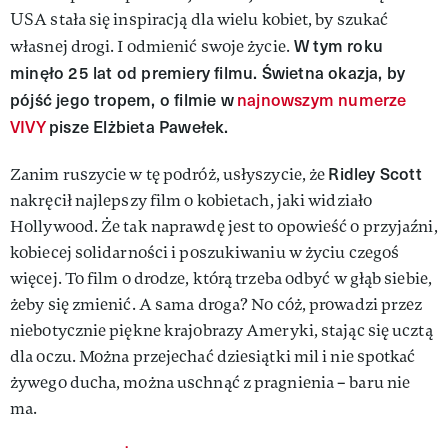
USA stała się inspiracją dla wielu kobiet, by szukać
W tym roku
własnej drogi. I odmienić swoje życie.
minęło 25 lat od premiery filmu. Świetna okazja, by
pójść jego tropem, o filmie w
najnowszym numerze
VIVY
pisze Elżbieta Pawełek.
Ridley Scott
Zanim ruszycie w tę podróż, usłyszycie, że
nakręcił najlepszy film o kobietach, jaki widziało
Hollywood. Że tak naprawdę jest to opowieść o przyjaźni,
kobiecej solidarności i poszukiwaniu w życiu czegoś
więcej. To film o drodze, którą trzeba odbyć w głąb siebie,
żeby się zmienić. A sama droga? No cóż, prowadzi przez
niebotycznie piękne krajobrazy Ameryki, stając się ucztą
dla oczu. Można przejechać dziesiątki mil i nie spotkać
żywego ducha, można uschnąć z pragnienia – baru nie
ma.