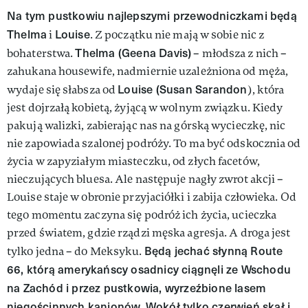
Na tym pustkowiu najlepszymi przewodniczkami będą
Thelma
Louise
i
. Z początku nie mają w sobie nic z
Thelma (Geena Davis)
bohaterstwa.
– młodsza z nich –
zahukana housewife, nadmiernie uzależniona od męża,
Louise (Susan Sarandon
wydaje się słabsza od
), która
jest dojrzałą kobietą, żyjącą w wolnym związku. Kiedy
pakują walizki, zabierając nas na górską wycieczkę, nic
nie zapowiada szalonej podróży. To ma być odskocznia od
życia w zapyziałym miasteczku, od złych facetów,
nieczujących bluesa. Ale następuje nagły zwrot akcji –
Louise staje w obronie przyjaciółki i zabija człowieka. Od
tego momentu zaczyna się podróż ich życia, ucieczka
przed światem, gdzie rządzi męska agresja. A droga jest
Będą jechać słynną Route
tylko jedna – do Meksyku.
66, którą amerykańscy osadnicy ciągnęli ze Wschodu
na Zachód i przez pustkowia, wyrzeźbione lasem
niegościnnych kanionów. Wokół tylko czerwień skał i