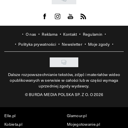
Visit us on Facebook
Visit us on Instagram
Visit us on Youtube
Visit us on Rss
O nas
Reklama
Kontakt
Regulamin
Polityka prywatności
Newsletter
Moje zgody
Dalsze rozpowszechnianie tekstów, zdjęć i materiałów wideo
opublikowanych w serwisie w całości lub w części wymaga
uprzedniej zgody wydawcy.
©
BURDA MEDIA POLSKA SP. Z O. O 2026
Elle.pl
Glamour.pl
Kobieta.pl
Mojegotowanie.pl