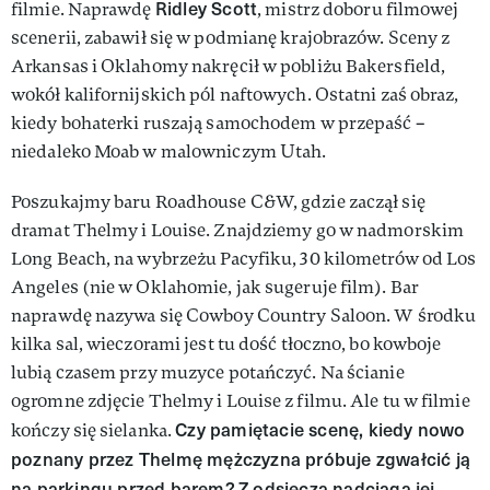
Ridley Scott
filmie. Naprawdę
, mistrz doboru filmowej
scenerii, zabawił się w podmianę krajobrazów. Sceny z
Arkansas i Oklahomy nakręcił w pobliżu Bakersfield,
wokół kalifornijskich pól naftowych. Ostatni zaś obraz,
kiedy bohaterki ruszają samochodem w przepaść –
niedaleko Moab w malowniczym Utah.
Poszukajmy baru Roadhouse C&W, gdzie zaczął się
dramat Thelmy i Louise. Znajdziemy go w nadmorskim
Long Beach, na wybrzeżu Pacyfiku, 30 kilometrów od Los
Angeles (nie w Oklahomie, jak sugeruje film). Bar
naprawdę nazywa się Cowboy Country Saloon. W środku
kilka sal, wieczorami jest tu dość tłoczno, bo kowboje
lubią czasem przy muzyce potańczyć. Na ścianie
ogromne zdjęcie Thelmy i Louise z filmu. Ale tu w filmie
Czy pamiętacie scenę, kiedy nowo
kończy się sielanka.
poznany przez Thelmę mężczyzna próbuje zgwałcić ją
na parkingu przed barem? Z odsieczą nadciąga jej