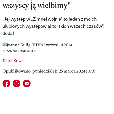
wszyscy ją wielbimy"
VIVA!LIFESTYLE
VIVA!MAN
„Jej występ w „Zimnej wojnie" to jeden z moich
ulubionych występów aktorskich wszech czasów",
VIVA!PEOPLE POWER
dodał
VIVA!ITAKA
MAGAZYN VIVA!
ZUZANNA KRAJEWSKA
Karol Sowa
Opublikowano: poniedziałek, 25 marca 2024 10:16
Udostępnij na facebook
Udostępnij na whatsapp
E-mail do przyjaciela