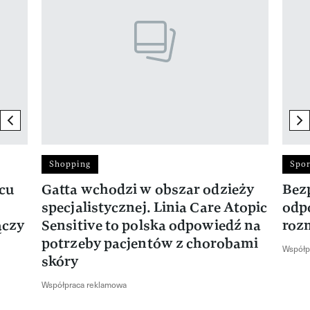
previous element
ne
Shopping
Spor
rcu
Gatta wchodzi w obszar odzieży
Bez
specjalistycznej. Linia Care Atopic
odp
ączy
Sensitive to polska odpowiedź na
roz
potrzeby pacjentów z chorobami
Współp
skóry
Współpraca reklamowa