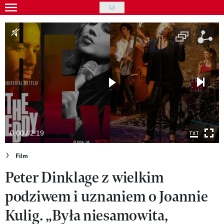
Skip
to
Gwiazdy
main
Ludzie
content
Moda
Uroda
Styl życia
Kultura
0:00 / 2:19
Wideo
Film
Peter Dinklage z wielkim
Nasze akcje
podziwem i uznaniem o Joannie
VIVA!ART
Kulig. „Była niesamowita,
VIVA!MODA