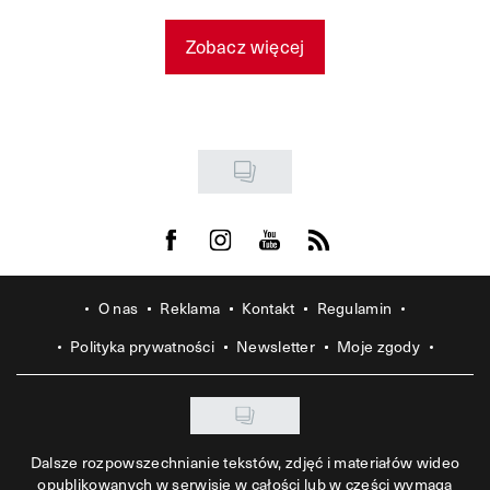
Zobacz więcej
Visit us on Facebook
Visit us on Instagram
Visit us on Youtube
Visit us on Rss
O nas
Reklama
Kontakt
Regulamin
Polityka prywatności
Newsletter
Moje zgody
Dalsze rozpowszechnianie tekstów, zdjęć i materiałów wideo
opublikowanych w serwisie w całości lub w części wymaga