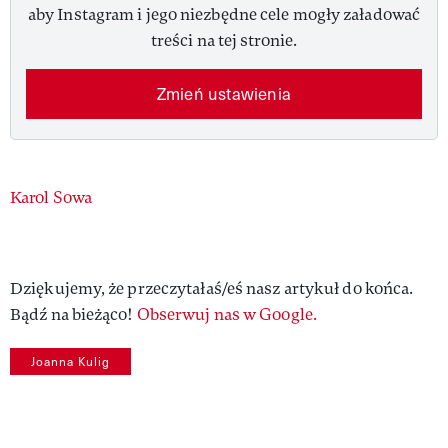
aby Instagram i jego niezbędne cele mogły załadować
treści na tej stronie.
Zmień ustawienia
Authors
Karol Sowa
Dziękujemy, że przeczytałaś/eś nasz artykuł do końca.
Bądź na bieżąco!
Obserwuj nas w Google.
Joanna Kulig