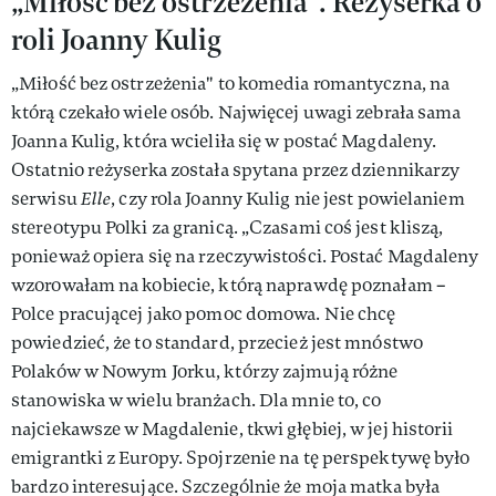
„Miłość bez ostrzeżenia". Reżyserka o
roli Joanny Kulig
„Miłość bez ostrzeżenia" to komedia romantyczna, na
którą czekało wiele osób. Najwięcej uwagi zebrała sama
Joanna Kulig, która wcieliła się w postać Magdaleny.
Ostatnio reżyserka została spytana przez dziennikarzy
serwisu
Elle
, czy rola Joanny Kulig nie jest powielaniem
stereotypu Polki za granicą. „Czasami coś jest kliszą,
ponieważ opiera się na rzeczywistości. Postać Magdaleny
wzorowałam na kobiecie, którą naprawdę poznałam –
Polce pracującej jako pomoc domowa. Nie chcę
powiedzieć, że to standard, przecież jest mnóstwo
Polaków w Nowym Jorku, którzy zajmują różne
stanowiska w wielu branżach. Dla mnie to, co
najciekawsze w Magdalenie, tkwi głębiej, w jej historii
emigrantki z Europy. Spojrzenie na tę perspektywę było
bardzo interesujące. Szczególnie że moja matka była