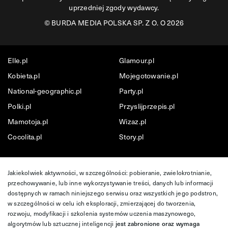
uprzedniej zgody wydawcy.
©
BURDA MEDIA POLSKA SP. Z O. O 2026
Elle.pl
Glamour.pl
Kobieta.pl
Mojegotowanie.pl
National-geographic.pl
Party.pl
Polki.pl
Przyslijprzepis.pl
Mamotoja.pl
Wizaz.pl
Cocolita.pl
Story.pl
Jakiekolwiek aktywności, w szczególności: pobieranie, zwielokrotnianie,
przechowywanie, lub inne wykorzystywanie treści, danych lub informacji
dostępnych w ramach niniejszego serwisu oraz wszystkich jego podstron,
w szczególności w celu ich eksploracji, zmierzającej do tworzenia,
rozwoju, modyfikacji i szkolenia systemów uczenia maszynowego,
algorytmów lub sztucznej inteligencji
jest zabronione oraz wymaga