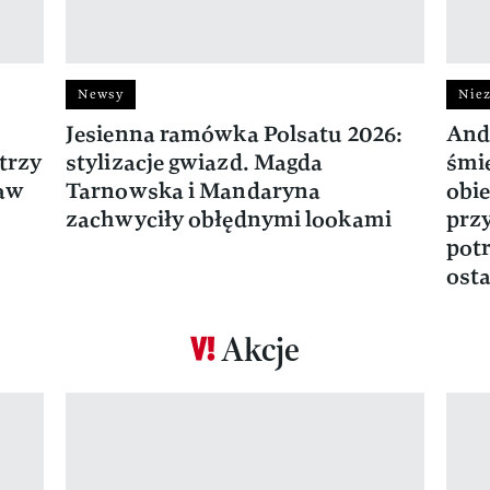
Newsy
Niez
Jesienna ramówka Polsatu 2026:
And
trzy
stylizacje gwiazd. Magda
śmie
ław
Tarnowska i Mandaryna
obie
zachwyciły obłędnymi lookami
prz
potr
osta
Akcje
Pokazywanie elementu 1 z 17