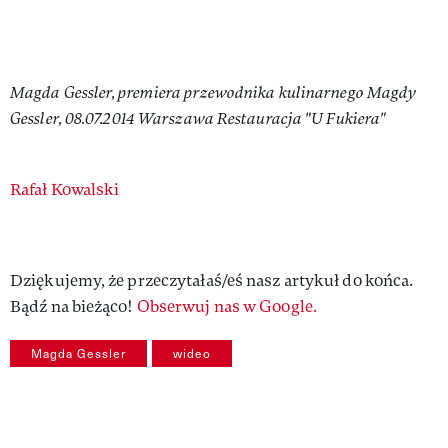
Magda Gessler, premiera przewodnika kulinarnego Magdy
Gessler, 08.07.2014 Warszawa Restauracja "U Fukiera"
Authors
Rafał Kowalski
Dziękujemy, że przeczytałaś/eś nasz artykuł do końca.
Bądź na bieżąco!
Obserwuj nas w Google.
Magda Gessler
wideo