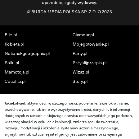
uprzedniej zgody wydawcy.
©
BURDA MEDIA POLSKA SP. Z O. O 2026
Elle.pl
Glamour.pl
Kobieta.pl
Mojegotowanie.pl
National-geographic.pl
Party.pl
Polki.pl
Przyslijprzepis.pl
Mamotoja.pl
Wizaz.pl
Cocolita.pl
Story.pl
Jakiekolwiek aktywności, w szczególności: pobieranie, zwielokrotnianie,
przechowywanie, lub inne wykorzystywanie treści, danych lub informacji
dostępnych w ramach niniejszego serwisu oraz wszystkich jego podstron,
w szczególności w celu ich eksploracji, zmierzającej do tworzenia,
rozwoju, modyfikacji i szkolenia systemów uczenia maszynowego,
algorytmów lub sztucznej inteligencji
jest zabronione oraz wymaga