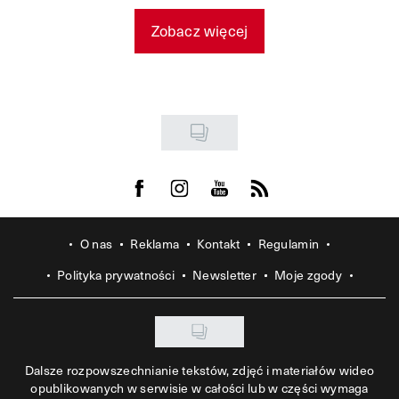
Zobacz więcej
Visit us on Facebook
Visit us on Instagram
Visit us on Youtube
Visit us on Rss
O nas
Reklama
Kontakt
Regulamin
Polityka prywatności
Newsletter
Moje zgody
Dalsze rozpowszechnianie tekstów, zdjęć i materiałów wideo
opublikowanych w serwisie w całości lub w części wymaga