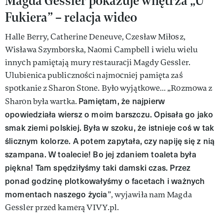
Magda Gessler pokazuje wnętrza „U
Fukiera” – relacja wideo
Halle Berry, Catherine Deneuve, Czesław Miłosz,
Wisława Szymborska, Naomi Campbell i wielu wielu
innych pamiętają mury restauracji Magdy Gessler.
Ulubienica publiczności najmocniej pamięta zaś
spotkanie z Sharon Stone. Było wyjątkowe… „Rozmowa z
Pamiętam, że najpierw
Sharon była wartka.
opowiedziała wiersz o moim barszczu. Opisała go jako
smak ziemi polskiej. Była w szoku, że istnieje coś w tak
ślicznym kolorze. A potem zapytała, czy napiję się z nią
szampana. W toalecie! Bo jej zdaniem toaleta była
piękna! Tam spędziłyśmy taki damski czas. Przez
ponad godzinę plotkowałyśmy o facetach i ważnych
momentach naszego życia
”, wyjawiła nam Magda
Gessler przed kamerą VIVY.pl.