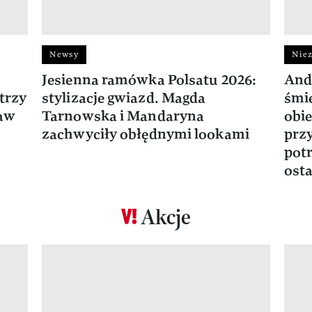
Newsy
Niez
Jesienna ramówka Polsatu 2026:
And
trzy
stylizacje gwiazd. Magda
śmie
ław
Tarnowska i Mandaryna
obie
zachwyciły obłędnymi lookami
prz
potr
osta
Akcje
Pokazywanie elementu 1 z 17