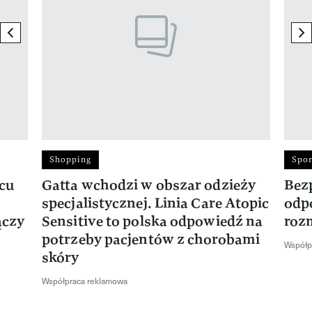
previous element
ne
Shopping
Spor
rcu
Gatta wchodzi w obszar odzieży
Bez
specjalistycznej. Linia Care Atopic
odp
ączy
Sensitive to polska odpowiedź na
roz
potrzeby pacjentów z chorobami
Współp
skóry
Współpraca reklamowa