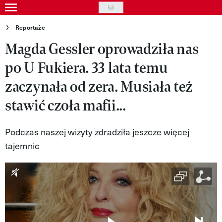
Skip
to
Gwiazdy
Reportaże
main
Magda Gessler oprowadziła nas
Ludzie
content
po U Fukiera. 33 lata temu
Moda
zaczynała od zera. Musiała też
Uroda
stawić czoła mafii...
Styl życia
Kultura
Podczas naszej wizyty zdradziła jeszcze więcej
tajemnic
Wideo
Nasze akcje
VIVA!ART
VIVA!MODA