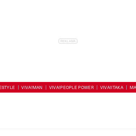
FESTYLE
VIVA!MAN
VIVA!PEOPLE POWER
VIVA!ITAKA
MA