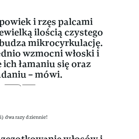
owiek i rzęs palcami
wielką ilością czystego
budza mikrocyrkulację.
ednio wzmocni włoski i
 ich łamaniu się oraz
daniu – mówi.
i) dwa razy dziennie!