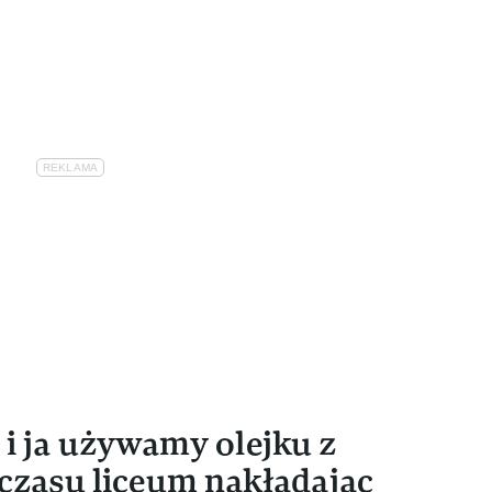
 i ja używamy olejku z
czasu liceum nakładając