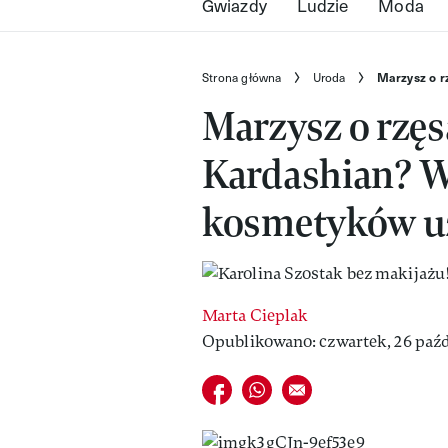
Gwiazdy
Ludzie
Moda
Strona główna
Uroda
Marzysz o r
Marzysz o rzę
Kardashian? W
kosmetyków u
Marta Cieplak
Opublikowano: czwartek, 26 paźd
Udostępnij na facebook
Udostępnij na whatsapp
E-mail do przyjaciela