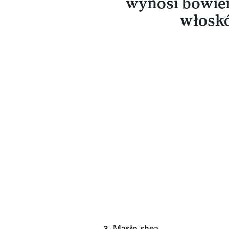
wynosi bowie
włoskó
3. Masło shea