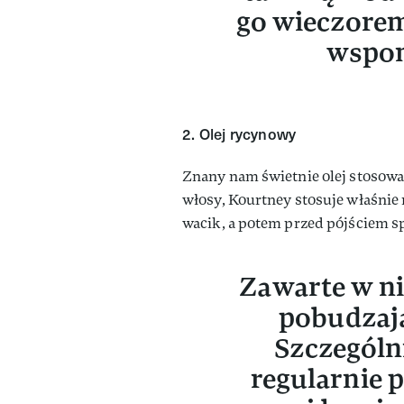
go wieczorem 
wspom
2. Olej rycynowy
Znany nam świetnie olej stosowa
włosy, Kourtney stosuje właśnie 
wacik, a potem przed pójściem sp
Zawarte w ni
pobudzają
Szczególnie
regularnie p