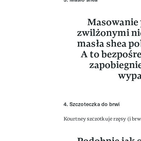
Masowanie p
zwilżonymi nie
masła shea po
A to bezpośr
zapobiegnie
wypa
4. Szczoteczka do brwi
Kourtney szczotkuje rzęsy (i brw