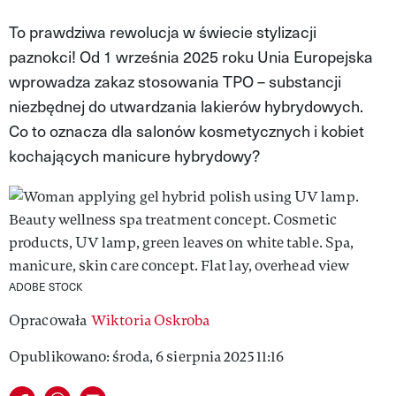
VIVA!LIFESTYLE
To prawdziwa rewolucja w świecie stylizacji
paznokci! Od 1 września 2025 roku Unia Europejska
VIVA!MAN
wprowadza zakaz stosowania TPO – substancji
VIVA!PEOPLE POWER
niezbędnej do utwardzania lakierów hybrydowych.
Co to oznacza dla salonów kosmetycznych i kobiet
VIVA!ITAKA
kochających manicure hybrydowy?
MAGAZYN VIVA!
ADOBE STOCK
Opracowała
Wiktoria Oskroba
Opublikowano: środa, 6 sierpnia 2025 11:16