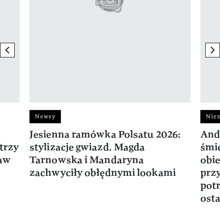
previous element
ne
Newsy
Niez
Jesienna ramówka Polsatu 2026:
And
trzy
stylizacje gwiazd. Magda
śmie
ław
Tarnowska i Mandaryna
obie
zachwyciły obłędnymi lookami
prz
potr
osta