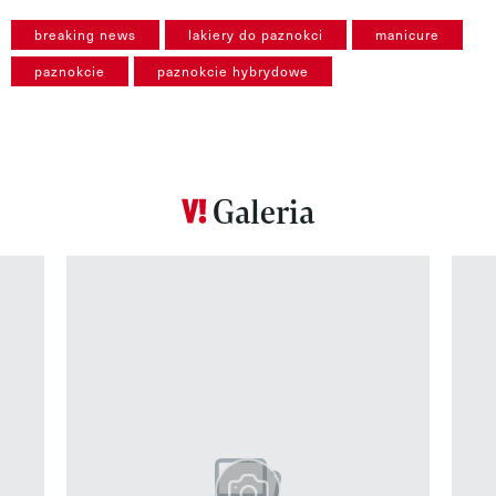
breaking news
lakiery do paznokci
manicure
paznokcie
paznokcie hybrydowe
Galeria
Pokazywanie elementu 1 z 12