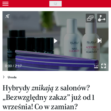
Skip
to
Gwiazdy
main
Ludzie
content
Moda
Uroda
Styl życia
Kultura
0:00 / 2:17
Wideo
Uroda
Hybrydy
z salonów?
znikają
Nasze akcje
„Bezwzględny zakaz” już od 1
VIVA!ART
września! Co w zamian?
VIVA!MODA