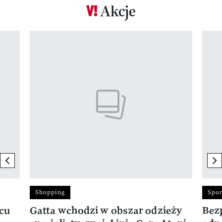
Akcje
Pokazywanie elementu 1 z 17
previous element
ne
Shopping
Spor
rcu
Gatta wchodzi w obszar odzieży
Bez