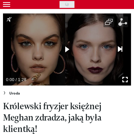
Skip
to
Gwiazdy
main
Ludzie
content
Moda
Uroda
Styl życia
Kultura
0:00 / 1:28
Wideo
Uroda
Królewski fryzjer księżnej
Nasze akcje
Meghan zdradza, jaką była
VIVA!ART
klientką!
VIVA!MODA