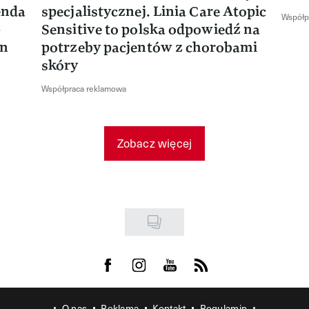
enda
specjalistycznej. Linia Care Atopic
Współp
-
Sensitive to polska odpowiedź na
en
potrzeby pacjentów z chorobami
skóry
Współpraca reklamowa
Zobacz więcej
Visit us on Facebook
Visit us on Instagram
Visit us on Youtube
Visit us on Rss
O nas
Reklama
Kontakt
Regulamin