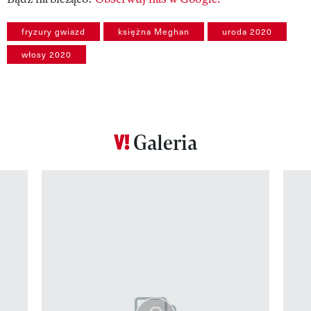
fryzury gwiazd
księżna Meghan
uroda 2020
włosy 2020
Galeria
Pokazywanie elementu 1 z 12