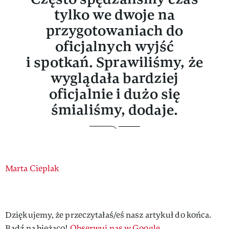
tylko we dwoje na
przygotowaniach do
oficjalnych wyjść
i spotkań. Sprawiliśmy, że
wyglądała bardziej
oficjalnie i dużo się
śmialiśmy, dodaje.
Authors
Marta Cieplak
Dziękujemy, że przeczytałaś/eś nasz artykuł do końca.
Bądź na bieżąco!
Obserwuj nas w Google.