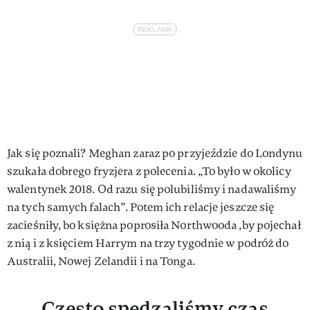
Jak się poznali? Meghan zaraz po przyjeździe do Londynu
szukała dobrego fryzjera z polecenia. „To było w okolicy
walentynek 2018. Od razu się polubiliśmy i nadawaliśmy
na tych samych falach”. Potem ich relacje jeszcze się
zacieśniły, bo księżna poprosiła Northwooda ,by pojechał
z nią i z księciem Harrym na trzy tygodnie w podróż do
Australii, Nowej Zelandii i na Tonga.
Często spędzaliśmy czas