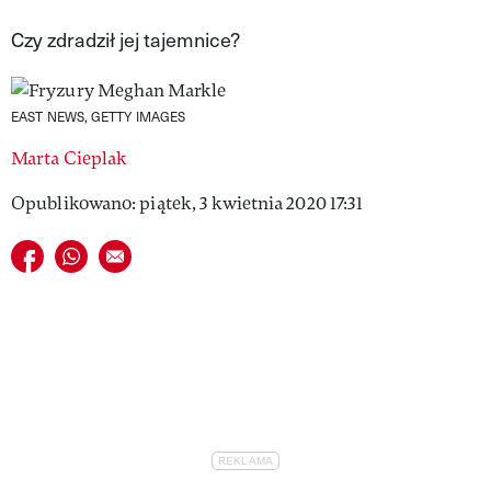
VIVA!LIFESTYLE
Czy zdradził jej tajemnice?
VIVA!MAN
EAST NEWS, GETTY IMAGES
VIVA!PEOPLE POWER
Marta Cieplak
VIVA!ITAKA
Opublikowano: piątek, 3 kwietnia 2020 17:31
MAGAZYN VIVA!
Udostępnij na facebook
Udostępnij na whatsapp
E-mail do przyjaciela