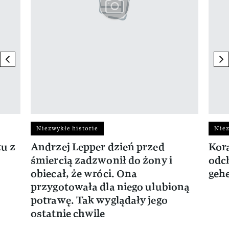
previous element
ne
Niezwykłe historie
Niez
ku z
Andrzej Lepper dzień przed
Kora
śmiercią zadzwonił do żony i
odch
obiecał, że wróci. Ona
gehe
przygotowała dla niego ulubioną
potrawę. Tak wyglądały jego
ostatnie chwile