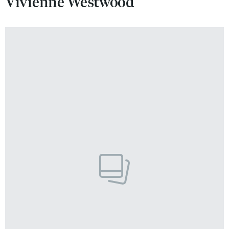
Vivienne Westwood
VIVA!LIFESTYLE
VIVA!MAN
VIVA!PEOPLE POWER
VIVA!ITAKA
MAGAZYN VIVA!