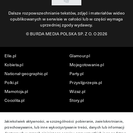
Dalsze rozpowszechnianie tekstów, zdjęć i materiałów wideo
opublikowanych w serwisie w całości lub w części wymaga
uprzedniej zgody wydawcy.
©
BURDA MEDIA POLSKA SP. Z O. O 2026
Elle.pl
Glamour.pl
Kobieta.pl
Mojegotowanie.pl
National-geographic.pl
Party.pl
Polki.pl
Przyslijprzepis.pl
Mamotoja.pl
Wizaz.pl
Cocolita.pl
Story.pl
Jakiekolwiek aktywności, w szczególności: pobieranie, zwielokrotnianie,
przechowywanie, lub inne wykorzystywanie treści, danych lub informacji