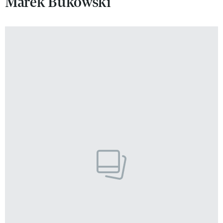
Marek Bukowski
VIVA!LIFESTYLE
VIVA!MAN
VIVA!PEOPLE POWER
VIVA!ITAKA
MAGAZYN VIVA!