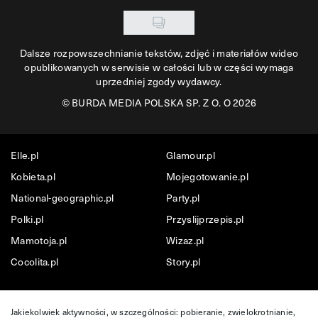
Dalsze rozpowszechnianie tekstów, zdjęć i materiałów wideo
opublikowanych w serwisie w całości lub w części wymaga
uprzedniej zgody wydawcy.
©
BURDA MEDIA POLSKA SP. Z O. O 2026
Elle.pl
Glamour.pl
Kobieta.pl
Mojegotowanie.pl
National-geographic.pl
Party.pl
Polki.pl
Przyslijprzepis.pl
Mamotoja.pl
Wizaz.pl
Cocolita.pl
Story.pl
Jakiekolwiek aktywności, w szczególności: pobieranie, zwielokrotnianie,