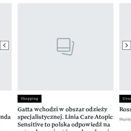
Pokazywanie elementu 1 z 17
previous element
ne
Shopping
Uro
Gatta wchodzi w obszar odzieży
Ros
enda
specjalistycznej. Linia Care Atopic
Współp
-
Sensitive to polska odpowiedź na