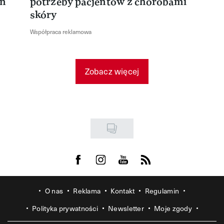
en
potrzeby pacjentów z chorobami
skóry
Współpraca reklamowa
Zobacz więcej
Visit us on Facebook
Visit us on Instagram
Visit us on Youtube
Visit us on Rss
O nas
Reklama
Kontakt
Regulamin
Polityka prywatności
Newsletter
Moje zgody