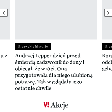
previous element
ne
Niezwykłe historie
Niez
ku z
Andrzej Lepper dzień przed
Kora
śmiercią zadzwonił do żony i
odch
obiecał, że wróci. Ona
gehe
przygotowała dla niego ulubioną
potrawę. Tak wyglądały jego
ostatnie chwile
Akcje