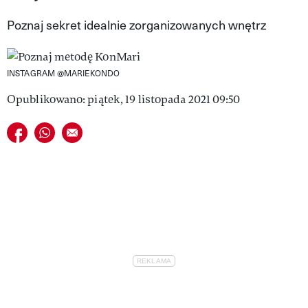
VIVA!LIFESTYLE
Poznaj sekret idealnie zorganizowanych wnętrz
VIVA!MAN
INSTAGRAM @MARIEKONDO
VIVA!PEOPLE POWER
Opublikowano: piątek, 19 listopada 2021 09:50
VIVA!ITAKA
Udostępnij na facebook
Udostępnij na whatsapp
E-mail do przyjaciela
MAGAZYN VIVA!