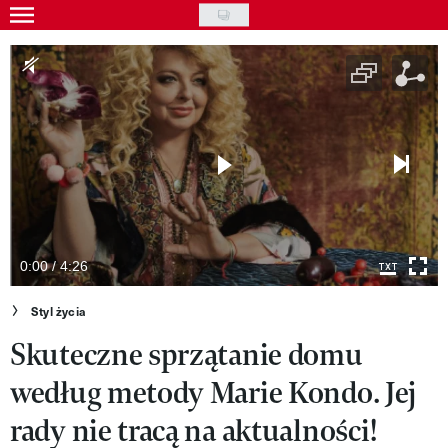
Skip
to
Gwiazdy
main
Ludzie
content
Moda
Uroda
Styl życia
Kultura
0:00 / 4:26
Wideo
Styl życia
Skuteczne sprzątanie domu
Nasze akcje
według metody Marie Kondo. Jej
VIVA!ART
rady nie tracą na aktualności!
VIVA!MODA