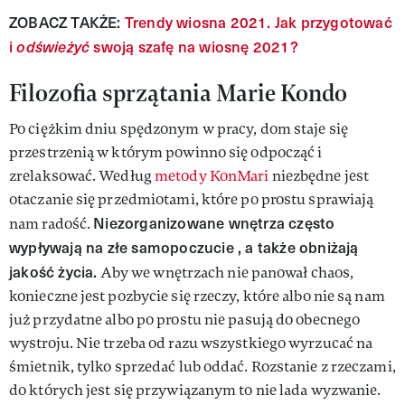
ZOBACZ TAKŻE:
Trendy wiosna 2021. Jak przygotować
i
odświeżyć
swoją szafę na wiosnę 2021?
Filozofia sprzątania Marie Kondo
Po ciężkim dniu spędzonym w pracy, dom staje się
przestrzenią w którym powinno się odpocząć i
zrelaksować. Według
metody KonMari
niezbędne jest
otaczanie się przedmiotami, które po prostu sprawiają
Niezorganizowane wnętrza często
nam radość.
wypływają na złe samopoczucie , a także obniżają
jakość życia.
Aby we wnętrzach nie panował chaos,
konieczne jest pozbycie się rzeczy, które albo nie są nam
już przydatne albo po prostu nie pasują do obecnego
wystroju. Nie trzeba od razu wszystkiego wyrzucać na
śmietnik, tylko sprzedać lub oddać. Rozstanie z rzeczami,
do których jest się przywiązanym to nie lada wyzwanie.