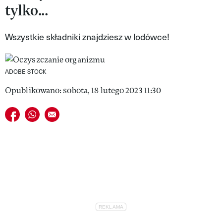
tylko...
VIVA!LIFESTYLE
VIVA!MAN
Wszystkie składniki znajdziesz w lodówce!
VIVA!PEOPLE POWER
ADOBE STOCK
VIVA!ITAKA
Opublikowano: sobota, 18 lutego 2023 11:30
MAGAZYN VIVA!
Udostępnij na facebook
Udostępnij na whatsapp
E-mail do przyjaciela