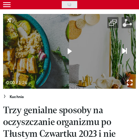
Skip
to
Gwiazdy
main
Ludzie
content
Moda
Uroda
Styl życia
Kultura
0:00 / 1:26
Wideo
Kuchnia
Trzy genialne sposoby na
Nasze akcje
oczyszczanie organizmu po
VIVA!ART
Tłustym Czwartku 2023 i nie
VIVA!MODA