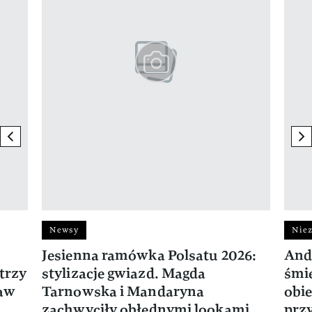
previous element
ne
Newsy
Niez
Jesienna ramówka Polsatu 2026:
And
trzy
stylizacje gwiazd. Magda
śmie
ław
Tarnowska i Mandaryna
obie
zachwyciły obłędnymi lookami
prz