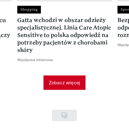
Shopping
Spor
rcu
Gatta wchodzi w obszar odzieży
Bez
specjalistycznej. Linia Care Atopic
odp
ączy
Sensitive to polska odpowiedź na
roz
potrzeby pacjentów z chorobami
Współp
skóry
Współpraca reklamowa
Zobacz więcej