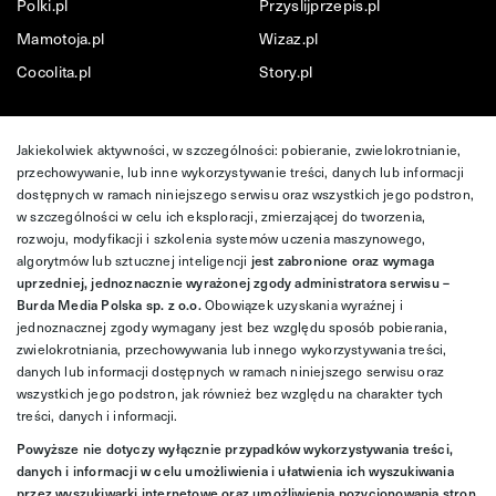
Polki.pl
Przyslijprzepis.pl
Mamotoja.pl
Wizaz.pl
Cocolita.pl
Story.pl
Jakiekolwiek aktywności, w szczególności: pobieranie, zwielokrotnianie,
przechowywanie, lub inne wykorzystywanie treści, danych lub informacji
dostępnych w ramach niniejszego serwisu oraz wszystkich jego podstron,
w szczególności w celu ich eksploracji, zmierzającej do tworzenia,
rozwoju, modyfikacji i szkolenia systemów uczenia maszynowego,
algorytmów lub sztucznej inteligencji
jest zabronione oraz wymaga
uprzedniej, jednoznacznie wyrażonej zgody administratora serwisu –
Burda Media Polska sp. z o.o.
Obowiązek uzyskania wyraźnej i
jednoznacznej zgody wymagany jest bez względu sposób pobierania,
zwielokrotniania, przechowywania lub innego wykorzystywania treści,
danych lub informacji dostępnych w ramach niniejszego serwisu oraz
wszystkich jego podstron, jak również bez względu na charakter tych
treści, danych i informacji.
Powyższe nie dotyczy wyłącznie przypadków wykorzystywania treści,
danych i informacji w celu umożliwienia i ułatwienia ich wyszukiwania
przez wyszukiwarki internetowe oraz umożliwienia pozycjonowania stron