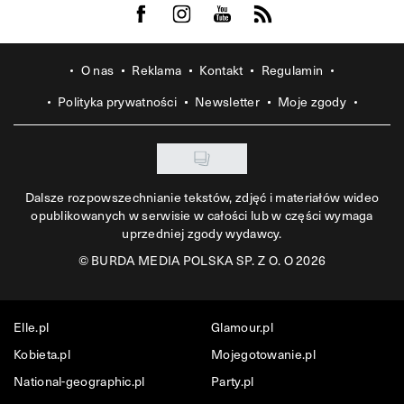
Visit us on Facebook
Visit us on Instagram
Visit us on Youtube
Visit us on Rss
O nas
Reklama
Kontakt
Regulamin
Polityka prywatności
Newsletter
Moje zgody
Dalsze rozpowszechnianie tekstów, zdjęć i materiałów wideo
opublikowanych w serwisie w całości lub w części wymaga
uprzedniej zgody wydawcy.
©
BURDA MEDIA POLSKA SP. Z O. O 2026
Elle.pl
Glamour.pl
Kobieta.pl
Mojegotowanie.pl
National-geographic.pl
Party.pl