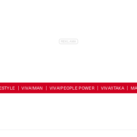
FESTYLE
VIVA!MAN
VIVA!PEOPLE POWER
VIVA!ITAKA
MA