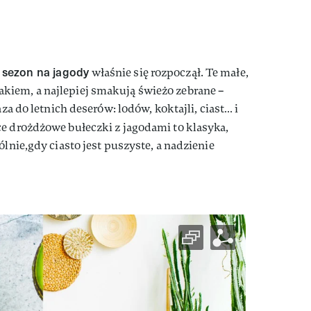
sezon na jagody
–
właśnie się rozpoczął. Te małe,
iem, a najlepiej smakują świeżo zebrane –
aza do letnich deserów: lodów, koktajli, ciast… i
ce drożdżowe bułeczki z jagodami to klasyka,
ólnie,gdy ciasto jest puszyste, a nadzienie