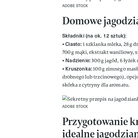
ADOBE STOCK
Domowe jagodzi
Składniki (na ok. 12 sztuk):
Ciasto:
•
1 szklanka mleka, 28 g dro
700 g mąki, ekstrakt waniliowy, sz
Nadzienie:
•
300 g jagód, 6 łyżek
Kruszonka:
•
100 g zimnego masła
drobnego lub trzcinowego), opcjo
skórka z cytryny dla aromatu.
ADOBE STOCK
Przygotowanie kr
idealne jagodzia