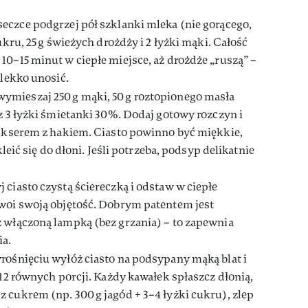
eczce podgrzej pół szklanki mleka (nie gorącego,
ukru, 25 g świeżych drożdży i 2 łyżki mąki. Całość
10–15 minut w ciepłe miejsce, aż drożdże „ruszą” –
 lekko unosić.
ymieszaj 250 g mąki, 50 g roztopionego masła
az 3 łyżki śmietanki 30%. Dodaj gotowy rozczyn i
mikserem z hakiem. Ciasto powinno być miękkie,
kleić się do dłoni. Jeśli potrzeba, podsyp delikatnie
j ciasto czystą ściereczką i odstaw w ciepłe
dwoi swoją objętość. Dobrym patentem jest
z włączoną lampką (bez grzania) – to zapewnia
ia.
rośnięciu wyłóż ciasto na podsypany mąką blat i
–12 równych porcji. Każdy kawałek spłaszcz dłonią,
 cukrem (np. 300 g jagód + 3–4 łyżki cukru), zlep