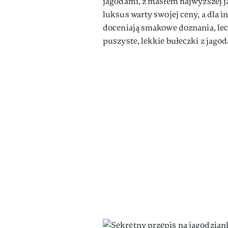
jagodami, z masłem najwyższej ja
luksus warty swojej ceny, a dla 
doceniają smakowe doznania, lec
puszyste, lekkie bułeczki z jag