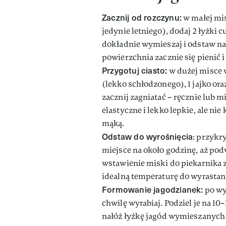
Zacznij od rozczynu:
w małej mis
jedynie letniego), dodaj 2 łyżki c
dokładnie wymieszaj i odstaw na 
powierzchnia zacznie się pienić i
Przygotuj ciasto:
w dużej misce w
(lekko schłodzonego), 1 jajko or
zacznij zagniatać – ręcznie lub 
elastyczne i lekko lepkie, ale nie 
mąką.
Odstaw do wyrośnięcia
: przykry
miejsce na około godzinę, aż po
wstawienie miski do piekarnika 
idealną temperaturę do wyrastan
Formowanie jagodzianek:
po wy
chwilę wyrabiaj. Podziel je na 10
nałóż łyżkę jagód wymieszanych z