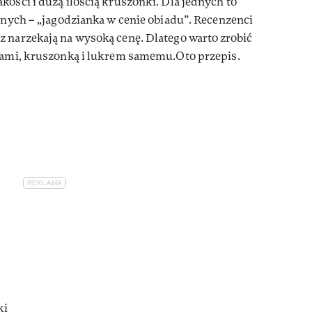
kości i dużą ilością kruszonki. Dla jednych to
innych – „jagodzianka w cenie obiadu”. Recenzenci
z narzekają na wysoką cenę. Dlatego warto zrobić
odami, kruszonką i lukrem samemu.Oto przepis.