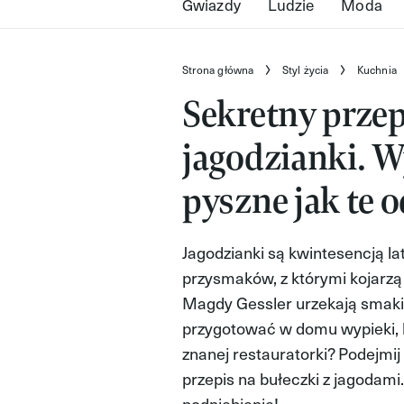
Gwiazdy
Ludzie
Moda
Strona główna
Styl życia
Kuchnia
Sekretny prze
jagodzianki. 
pyszne jak te 
Jagodzianki są kwintesencją la
przysmaków, z którymi kojarzą 
Magdy Gessler urzekają smaki
przygotować w domu wypieki, k
znanej restauratorki? Podejmi
przepis na bułeczki z jagodami. 
podniebienie!