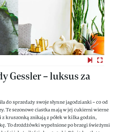
y Gessler – luksus za
a do sprzedaży swoje słynne jagodzianki – co od
. Te sezonowe ciastka mają w jej cukierni wierne
 z kruszonką znikają z półek w kilka godzin,
ukę. To drożdżówki wypełnione po brzegi świeżymi