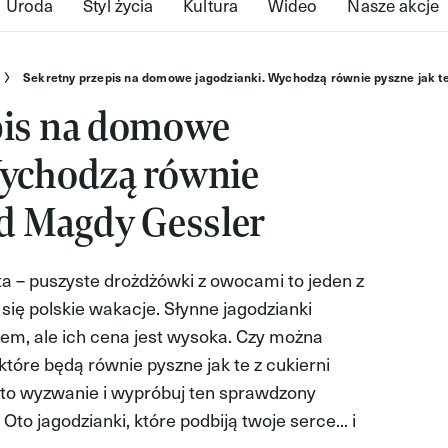
Uroda
Styl życia
Kultura
Wideo
Nasze akcje
Sekretny przepis na domowe jagodzianki. Wychodzą równie pyszne jak t
pis na domowe
Wychodzą równie
od Magdy Gessler
ta – puszyste drożdżówki z owocami to jeden z
się polskie wakacje. Słynne jagodzianki
em, ale ich cena jest wysoka. Czy można
tóre będą równie pyszne jak te z cukierni
j to wyzwanie i wypróbuj ten sprawdzony
Oto jagodzianki, które podbiją twoje serce... i