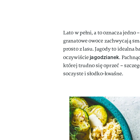
Lato w pełni, a to oznacza jedno 
granatowe owoce zachwycają smak
prosto z lasu. Jagody to idealna b
jagodzianek
oczywiście
. Pachną
której trudno się oprzeć – szczeg
soczyste i słodko-kwaśne.