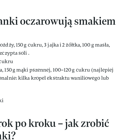
anki oczarowują smakiem
żdży, 150 g cukru, 3 jajka i 2 żółtka, 100 g masła,
czypta soli .
 cukru
, 150 g mąki pszennej, 100–120 g cukru (najlepiej
nalnie: kilka kropel ekstraktu waniliowego lub
ok po kroku – jak zrobić
nki?