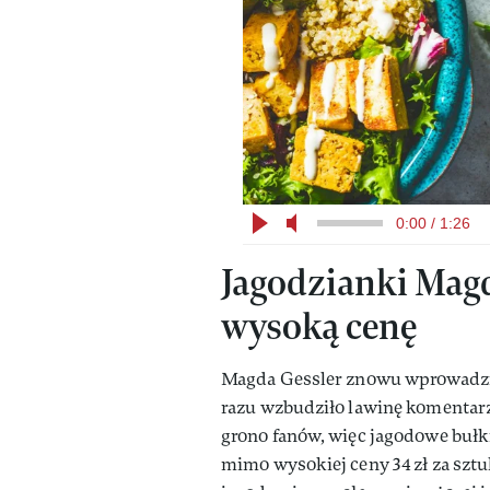
0:00 / 1:26
Jagodzianki Magd
wysoką cenę
Magda Gessler znowu wprowadził
razu wzbudziło lawinę komentarzy
grono fanów, więc jagodowe bułki
mimo wysokiej ceny 34 zł za szt