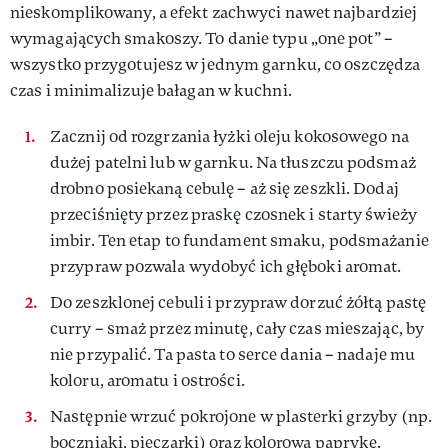
nieskomplikowany, a efekt zachwyci nawet najbardziej
wymagających smakoszy. To danie typu „one pot” –
wszystko przygotujesz w jednym garnku, co oszczędza
czas i minimalizuje bałagan w kuchni.
Zacznij od rozgrzania łyżki oleju kokosowego na
dużej patelni lub w garnku. Na tłuszczu podsmaż
drobno posiekaną cebulę – aż się zeszkli. Dodaj
przeciśnięty przez praskę czosnek i starty świeży
imbir. Ten etap to fundament smaku, podsmażanie
przypraw pozwala wydobyć ich głęboki aromat.
Do zeszklonej cebuli i przypraw dorzuć żółtą pastę
curry – smaż przez minutę, cały czas mieszając, by
nie przypalić. Ta pasta to serce dania – nadaje mu
koloru, aromatu i ostrości.
Następnie wrzuć pokrojone w plasterki grzyby (np.
boczniaki, pieczarki) oraz kolorową paprykę.