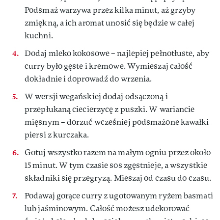
Podsmaż warzywa przez kilka minut, aż grzyby
zmiękną, a ich aromat unosić się będzie w całej
kuchni.
Dodaj mleko kokosowe – najlepiej pełnotłuste, aby
curry było gęste i kremowe. Wymieszaj całość
dokładnie i doprowadź do wrzenia.
W wersji wegańskiej dodaj odsączoną i
przepłukaną ciecierzycę z puszki. W wariancie
mięsnym – dorzuć wcześniej podsmażone kawałki
piersi z kurczaka.
Gotuj wszystko razem na małym ogniu przez około
15 minut. W tym czasie sos zgęstnieje, a wszystkie
składniki się przegryzą. Mieszaj od czasu do czasu.
Podawaj gorące curry z ugotowanym ryżem basmati
lub jaśminowym. Całość możesz udekorować