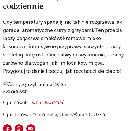
codziennie
VIVA!LIFESTYLE
VIVA!MAN
Gdy temperatury spadają, nic tak nie rozgrzewa jak
gorące, aromatyczne curry z grzybami. Ten przepis
VIVA!PEOPLE POWER
łączy bogactwo smaków: kremowe mleko
VIVA!ITAKA
kokosowe, intensywne przyprawy, soczyste grzyby i
subtelną nutę ostrości. Łatwy do wykonania, idealny
MAGAZYN VIVA!
zarówno dla wegan, jak i miłośników mięsa.
Przygotuj to danie i poczuj, jak rozchodzi się ciepło!
ADOBE STOCK
Opracowała
Iwona Kwiecień
Opublikowano: niedziela, 21 września 2025 13:15
Udostępnij na facebook
Udostępnij na whatsapp
E-mail do przyjaciela