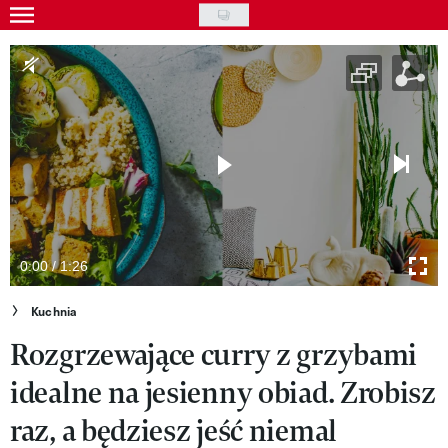
Skip
to
Gwiazdy
main
Ludzie
content
Moda
Uroda
Styl życia
Kultura
0:00 / 1:26
Wideo
Kuchnia
Rozgrzewające curry z grzybami
Nasze akcje
idealne na jesienny obiad. Zrobisz
VIVA!ART
raz, a będziesz jeść niemal
VIVA!MODA