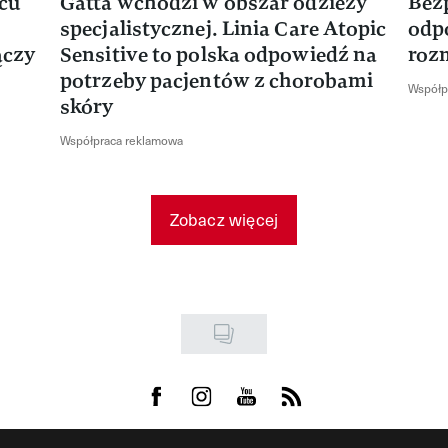
rcu
Gatta wchodzi w obszar odzieży
Bez
specjalistycznej. Linia Care Atopic
odp
ączy
Sensitive to polska odpowiedź na
roz
potrzeby pacjentów z chorobami
Współp
skóry
Współpraca reklamowa
Zobacz więcej
Visit us on Facebook
Visit us on Instagram
Visit us on Youtube
Visit us on Rss