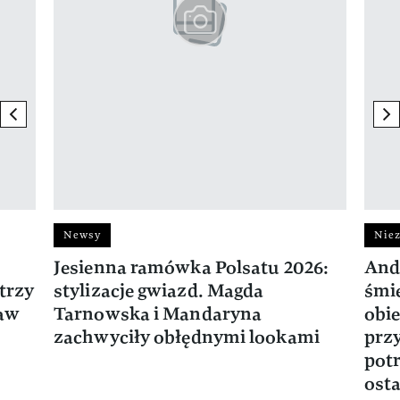
previous element
ne
Newsy
Niez
Jesienna ramówka Polsatu 2026:
And
trzy
stylizacje gwiazd. Magda
śmie
ław
Tarnowska i Mandaryna
obie
zachwyciły obłędnymi lookami
prz
potr
osta