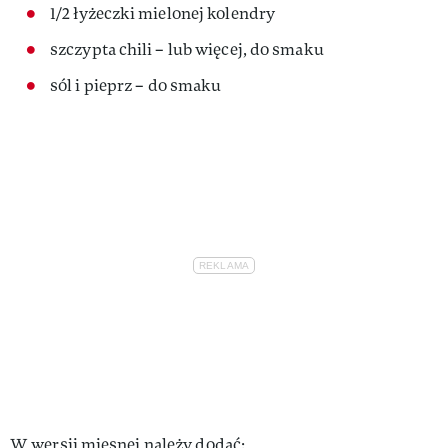
1/2 łyżeczki mielonej kolendry
szczypta chili – lub więcej, do smaku
sól i pieprz – do smaku
W wersji mięsnej należy dodać: