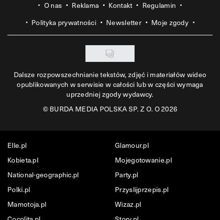
O nas
Reklama
Kontakt
Regulamin
Polityka prywatności
Newsletter
Moje zgody
Dalsze rozpowszechnianie tekstów, zdjęć i materiałów wideo
opublikowanych w serwisie w całości lub w części wymaga
uprzedniej zgody wydawcy.
©
BURDA MEDIA POLSKA SP. Z O. O 2026
Elle.pl
Glamour.pl
Kobieta.pl
Mojegotowanie.pl
National-geographic.pl
Party.pl
Polki.pl
Przyslijprzepis.pl
Mamotoja.pl
Wizaz.pl
Cocolita.pl
Story.pl