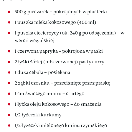
500 g pieczarek – pokrojonych w plasterki
1 puszka mleka kokosowego (400 ml)
1 puszka ciecierzycy (ok. 240 g po odsączeniu) – w
wersji wegańskiej
1 czerwona papryka – pokrojona w paski
2 łyżki żółtej (lub czerwonej) pasty curry
1 duża cebula – posiekana
2 ząbki czosnku – przeciśnięte przez praskę
1 cm świeżego imbiru – startego
1 łyżka oleju kokosowego – do smażenia
1/2 łyżeczki kurkumy
1/2 łyżeczki mielonego kminu rzymskiego