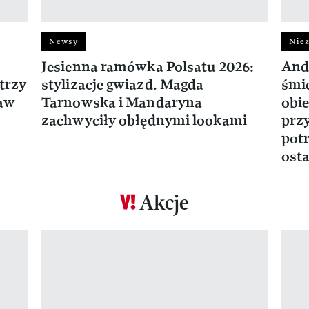
Newsy
Niez
Jesienna ramówka Polsatu 2026:
And
trzy
stylizacje gwiazd. Magda
śmie
ław
Tarnowska i Mandaryna
obie
zachwyciły obłędnymi lookami
prz
potr
osta
Akcje
Pokazywanie elementu 1 z 17