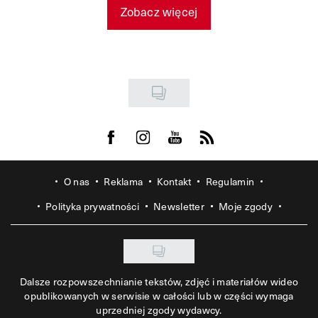
Zobacz więcej
Visit us on Facebook
Visit us on Instagram
Visit us on Youtube
Visit us on Rss
O nas
Reklama
Kontakt
Regulamin
Polityka prywatności
Newsletter
Moje zgody
Dalsze rozpowszechnianie tekstów, zdjęć i materiałów wideo
opublikowanych w serwisie w całości lub w części wymaga
uprzedniej zgody wydawcy.