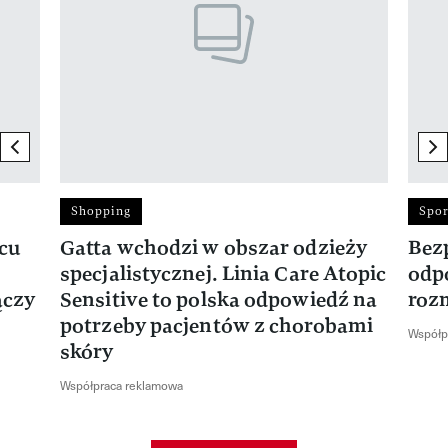
previous element
ne
Shopping
Spor
rcu
Gatta wchodzi w obszar odzieży
Bez
specjalistycznej. Linia Care Atopic
odp
ączy
Sensitive to polska odpowiedź na
roz
potrzeby pacjentów z chorobami
Współp
skóry
Współpraca reklamowa