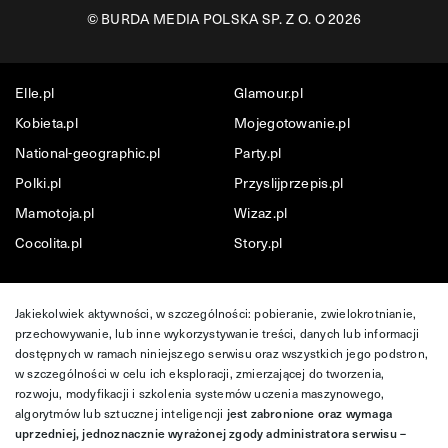
©
BURDA MEDIA POLSKA SP. Z O. O 2026
Elle.pl
Glamour.pl
Kobieta.pl
Mojegotowanie.pl
National-geographic.pl
Party.pl
Polki.pl
Przyslijprzepis.pl
Mamotoja.pl
Wizaz.pl
Cocolita.pl
Story.pl
Jakiekolwiek aktywności, w szczególności: pobieranie, zwielokrotnianie,
przechowywanie, lub inne wykorzystywanie treści, danych lub informacji
dostępnych w ramach niniejszego serwisu oraz wszystkich jego podstron,
w szczególności w celu ich eksploracji, zmierzającej do tworzenia,
rozwoju, modyfikacji i szkolenia systemów uczenia maszynowego,
algorytmów lub sztucznej inteligencji
jest zabronione oraz wymaga
uprzedniej, jednoznacznie wyrażonej zgody administratora serwisu –