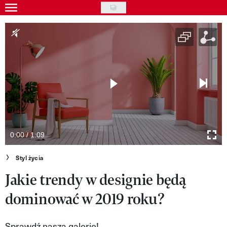
Skip
to
Gwiazdy
main
Ludzie
content
Moda
Uroda
Styl życia
Kultura
0:00 / 1:09
Wideo
Styl życia
Jakie trendy w designie będą
Nasze akcje
dominować w 2019 roku?
VIVA!ART
VIVA!MODA
Sprawdź naszą galerię!