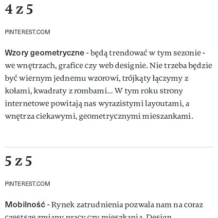
4 z 5
PINTEREST.COM
Wzory geometryczne
- będą trendować w tym sezonie -
we wnętrzach, grafice czy web designie. Nie trzeba będzie
być wiernym jednemu wzorowi, trójkąty łączymy z
kołami, kwadraty z rombami… W tym roku strony
internetowe powitają nas wyrazistymi layoutami, a
wnętrza ciekawymi, geometrycznymi mieszankami.
5 z 5
PINTEREST.COM
Mobilność -
Rynek zatrudnienia pozwala nam na coraz
częstsze zmiany pracy czy mieszkania. Design