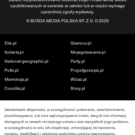
opublikowanych w serwisie w całości lub w części wymaga
uprzedniej zgody wydawcy.
©
BURDA MEDIA POLSKA SP. Z O. O 2026
Elle.pl
Glamour.pl
Kobieta.pl
Mojegotowanie.pl
National-geographic.pl
Party.pl
Polki.pl
Przyslijprzepis.pl
Mamotoja.pl
Wizaz.pl
Cocolita.pl
Story.pl
Jakiekolwiek aktywności, w szczególności: pobieranie, zwielokrotnianie,
przechowywanie, lub inne wykorzystywanie treści, danych lub informacji
dostępnych w ramach niniejszego serwisu oraz wszystkich jego podstron,
w szczególności w celu ich eksploracji, zmierzającej do tworzenia,
rozwoju, modyfikacji i szkolenia systemów uczenia maszynowego,