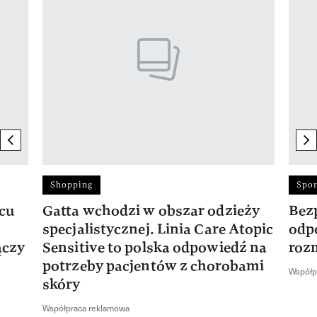
previous element
ne
Shopping
Spor
rcu
Gatta wchodzi w obszar odzieży
Bez
specjalistycznej. Linia Care Atopic
odp
ączy
Sensitive to polska odpowiedź na
roz
potrzeby pacjentów z chorobami
Współp
skóry
Współpraca reklamowa