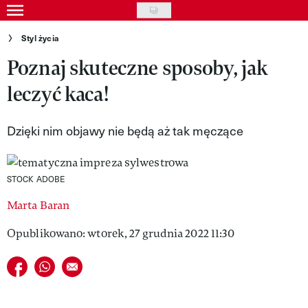
Skip
to
Gwiazdy
Styl życia
main
Poznaj skuteczne sposoby, jak
Ludzie
content
leczyć kaca!
Moda
Uroda
Dzięki nim objawy nie będą aż tak męczące
Styl życia
Kultura
STOCK ADOBE
Marta Baran
Wideo
Opublikowano: wtorek, 27 grudnia 2022 11:30
Nasze akcje
Udostępnij na facebook
Udostępnij na whatsapp
E-mail do przyjaciela
VIVA!ART
VIVA!MODA