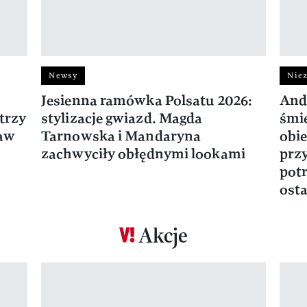
Newsy
Niez
Jesienna ramówka Polsatu 2026:
And
trzy
stylizacje gwiazd. Magda
śmie
ław
Tarnowska i Mandaryna
obie
zachwyciły obłędnymi lookami
prz
potr
osta
Akcje
Pokazywanie elementu 1 z 17