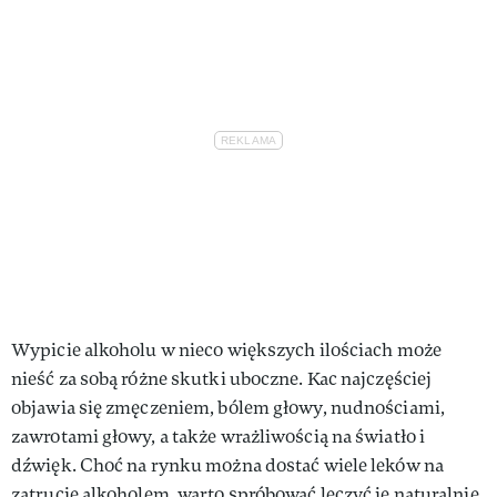
VIVA!LIFESTYLE
VIVA!MAN
VIVA!PEOPLE POWER
VIVA!ITAKA
MAGAZYN VIVA!
Wypicie alkoholu w nieco większych ilościach może
nieść za sobą różne skutki uboczne. Kac najczęściej
objawia się zmęczeniem, bólem głowy, nudnościami,
zawrotami głowy, a także wrażliwością na światło i
dźwięk. Choć na rynku można dostać wiele leków na
zatrucie alkoholem, warto spróbować leczyć je naturalnie.