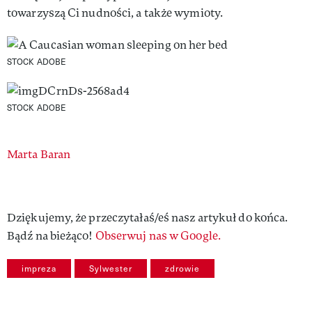
towarzyszą Ci nudności, a także wymioty.
STOCK ADOBE
STOCK ADOBE
Authors
Marta Baran
Dziękujemy, że przeczytałaś/eś nasz artykuł do końca.
Bądź na bieżąco!
Obserwuj nas w Google.
impreza
Sylwester
zdrowie