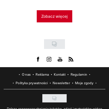
Zobacz więcej
Visit us on Facebook
Visit us on Instagram
Visit us on Youtube
Visit us on Rss
O nas
Reklama
Kontakt
Regulamin
Polityka prywatności
Newsletter
Moje zgody
Dalsze rozpowszechnianie tekstów, zdjęć i materiałów wideo