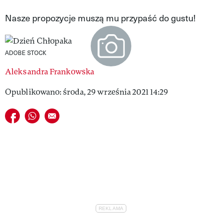
VIVA!LIFESTYLE
Nasze propozycje muszą mu przypaść do gustu!
VIVA!MAN
ADOBE STOCK
VIVA!PEOPLE POWER
Aleksandra Frankowska
VIVA!ITAKA
Opublikowano: środa, 29 września 2021 14:29
MAGAZYN VIVA!
Udostępnij na facebook
Udostępnij na whatsapp
E-mail do przyjaciela