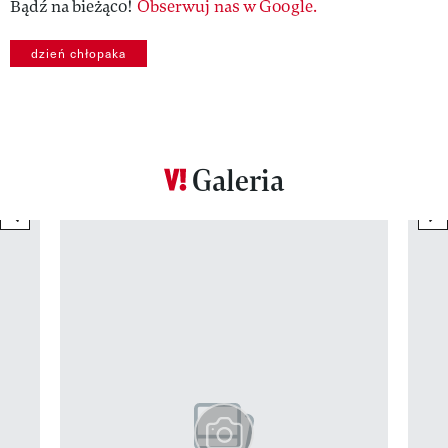
Bądź na bieżąco!
Obserwuj nas w Google.
dzień chłopaka
Galeria
previous element
ne
Pokazywanie elementu 1 z 12