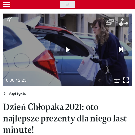
Skip
to
Gwiazdy
main
Ludzie
content
Moda
Uroda
Styl życia
Kultura
0:00 / 2:23
Wideo
Styl życia
Dzień Chłopaka 2021: oto
Nasze akcje
najlepsze prezenty dla niego last
VIVA!ART
minute!
VIVA!MODA