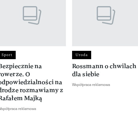
Sport
Uroda
Bezpiecznie na
Rossmann o chwilach
rowerze. O
dla siebie
odpowiedzialności na
Współpraca reklamowa
drodze rozmawiamy z
Rafałem Majką
Współpraca reklamowa