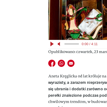
0:00 / 4:11
Opublikowano: czwartek, 23 marc
Udostępnij na facebook
Udostępnij na whatsapp
E-mail do przyjaciela
Aneta Kręglicka od lat króluje na
wyrazisty, a zarazem nieprzeryso
się ubrania i dodatki zarówno o
perełki znalezione podczas pod
chwilowym trendom, w budowani