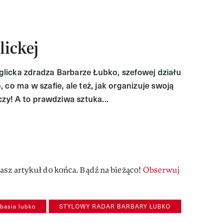
lickej
licka zdradza Barbarze Łubko, szefowej działu
 co ma w szafie, ale też, jak organizuje swoją
czy! A to prawdziwa sztuka...
asz artykuł do końca. Bądź na bieżąco!
Obserwuj
 basia lubko
STYLOWY RADAR BARBARY ŁUBKO