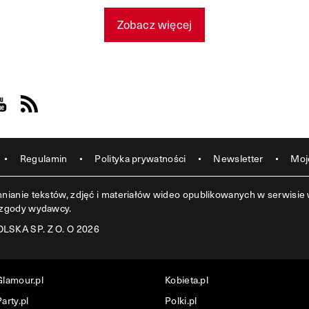
Zobacz więcej
acebook
s on Instagram
sit us on Youtube
Visit us on Rss
Regulamin
Polityka prywatności
Newsletter
Moj
ianie tekstów, zdjęć i materiałów wideo opublikowanych w serwisie w
 zgody wydawcy.
SKA SP. Z O. O 2026
Glamour.pl
Kobieta.pl
arty.pl
Polki.pl