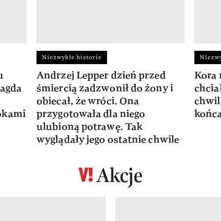
Niezwykłe historie
Niezwy
u
Andrzej Lepper dzień przed
Kora 
Magda
śmiercią zadzwonił do żony i
chcia
obiecał, że wróci. Ona
chwil
okami
przygotowała dla niego
końca
ulubioną potrawę. Tak
wyglądały jego ostatnie chwile
Akcje
z 17