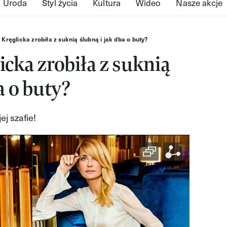
Uroda
Styl życia
Kultura
Wideo
Nasze akcje
Kręglicka zrobiła z suknią ślubną i jak dba o buty?
icka zrobiła z suknią
a o buty?
j szafie!