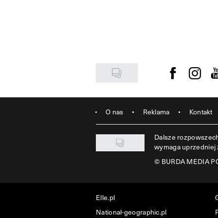
Visit us on F
Visit u
Vi
O nas
Reklama
Kontakt
Dalsze rozpowszechn
wymaga uprzedniej
©
BURDA MEDIA POL
Elle.pl
National-geographic.pl
P