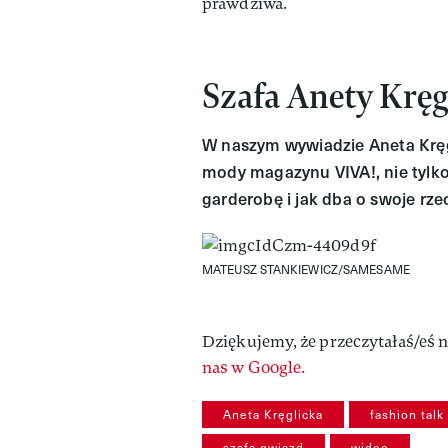
prawdziwa.
Szafa Anety Kręg
W naszym wywiadzie Aneta Kręg
mody magazynu VIVA!, nie tylko,
garderobę i jak dba o swoje rze
MATEUSZ STANKIEWICZ/SAMESAME
Dziękujemy, że przeczytałaś/eś n
nas w Google.
Aneta Kręglicka
fashion talk
szafa gwiazd
wideo