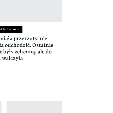
kłe historie
Niezwykłe historie
miała przerzuty, nie
Śmierć ukochanego
ła odchodzić. Ostatnie
serce. Kora we wz
e były gehenną, ale do
słowach wspominał
 walczyła
własnym odejście