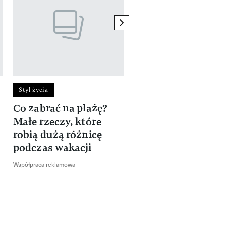
next element
Styl życia
Styl życia
Co zabrać na plażę?
Zyskaj więcej czasu
Małe rzeczy, które
Xiaomi
robią dużą różnicę
Współpraca reklamowa
podczas wakacji
Współpraca reklamowa