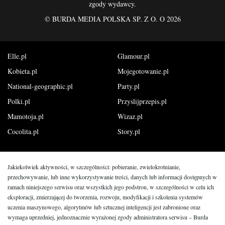
zgody wydawcy.
©
BURDA MEDIA POLSKA SP. Z O. O 2026
Elle.pl
Glamour.pl
Kobieta.pl
Mojegotowanie.pl
National-geographic.pl
Party.pl
Polki.pl
Przyslijprzepis.pl
Mamotoja.pl
Wizaz.pl
Cocolita.pl
Story.pl
Jakiekolwiek aktywności, w szczególności: pobieranie, zwielokrotnianie,
przechowywanie, lub inne wykorzystywanie treści, danych lub informacji dostępnych w
ramach niniejszego serwisu oraz wszystkich jego podstron, w szczególności w celu ich
eksploracji, zmierzającej do tworzenia, rozwoju, modyfikacji i szkolenia systemów
uczenia maszynowego, algorytmów lub sztucznej inteligencji
jest zabronione oraz
wymaga uprzedniej, jednoznacznie wyrażonej zgody administratora serwisu – Burda