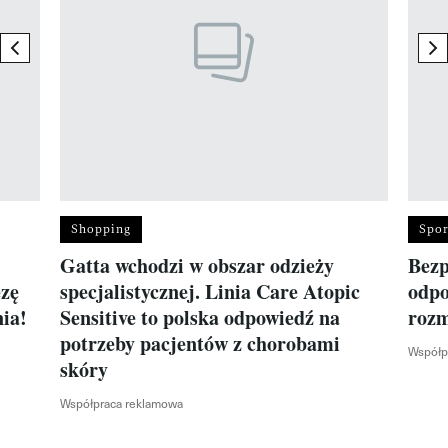
previous element
ne
Shopping
Spor
Gatta wchodzi w obszar odzieży
Bezp
ezę
specjalistycznej. Linia Care Atopic
odpo
ia!
Sensitive to polska odpowiedź na
roz
potrzeby pacjentów z chorobami
Współp
skóry
Współpraca reklamowa