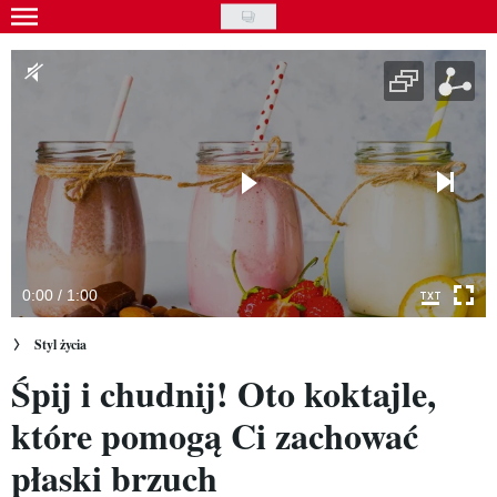
Skip
to
Gwiazdy
main
Ludzie
content
Moda
Uroda
Styl życia
Kultura
0:00 / 1:00
Wideo
Styl życia
Śpij i chudnij! Oto koktajle,
Nasze akcje
które pomogą Ci zachować
VIVA!ART
płaski brzuch
VIVA!MODA