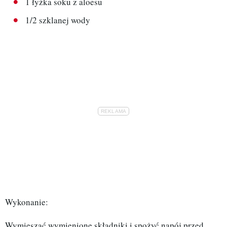
1 łyżka soku z aloesu
1/2 szklanej wody
Wykonanie:
Wymieszać wymienione składniki i spożyć napój przed