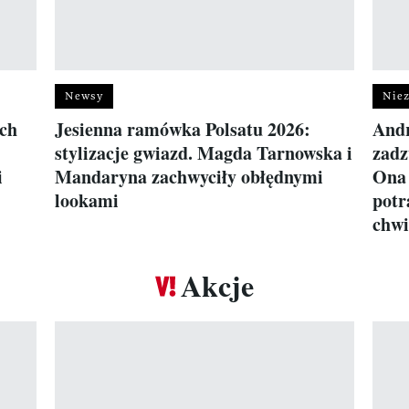
Newsy
Niez
ch
Jesienna ramówka Polsatu 2026:
Andr
stylizacje gwiazd. Magda Tarnowska i
zadz
i
Mandaryna zachwyciły obłędnymi
Ona 
lookami
potr
chwi
Akcje
Pokazywanie elementu 1 z 17