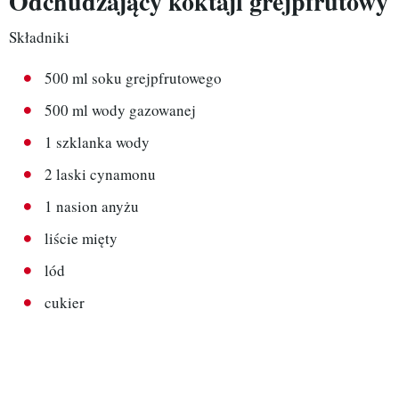
Odchudzający koktajl grejpfrutowy
Składniki
500 ml soku grejpfrutowego
500 ml wody gazowanej
1 szklanka wody
2 laski cynamonu
1 nasion anyżu
liście mięty
lód
cukier