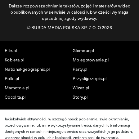
Dalsze rozpowszechnianie tekstów, zdjęć i materiałów wideo
opublikowanych w serwisie w całości lub w części wymaga
uprzedniej zgody wydawcy.
©
BURDA MEDIA POLSKA SP. Z O. O 2026
Elle.pl
Glamour.pl
Kobieta.pl
Mojegotowanie.pl
National-geographic.pl
Party.pl
Polki.pl
Przyslijprzepis.pl
Mamotoja.pl
Wizaz.pl
Cocolita.pl
Story.pl
Jakiekolwiek aktywności, w szczególności: pobieranie, zwielokrotnianie,
przechowywanie, lub inne wykorzystywanie treści, danych lub informacji
dostępnych w ramach niniejszego serwisu oraz wszystkich jego podstron,
w szczególności w celu ich eksploracji, zmierzającej do tworzenia,