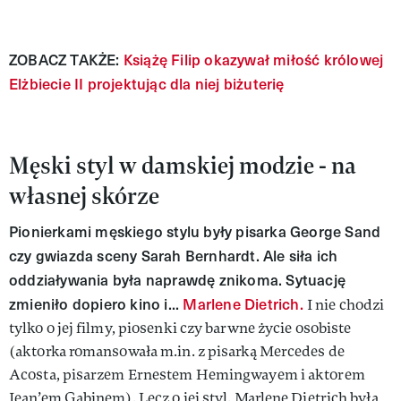
ZOBACZ TAKŻE:
Książę Filip okazywał miłość królowej
Elżbiecie II projektując dla niej biżuterię
Męski styl w damskiej modzie - na
własnej skórze
Pionierkami męskiego stylu były pisarka George Sand
czy gwiazda sceny Sarah Bernhardt. Ale siła ich
oddziaływania była naprawdę znikoma. Sytuację
zmieniło dopiero kino i...
Marlene Dietrich.
I nie chodzi
tylko o jej filmy, piosenki czy barwne życie osobiste
(aktorka romansowała m.in. z pisarką Mercedes de
Acosta, pisarzem Ernestem Hemingwayem i aktorem
Jean’em Gabinem). Lecz o jej styl. Marlene Dietrich była