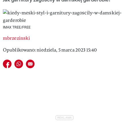
VIVA!LIFESTYLE
VIVA!MAN
IMAX TREE/FREE
VIVA!PEOPLE POWER
mbrzezinski
VIVA!ITAKA
Opublikowano: niedziela, 5 marca 2023 15:40
MAGAZYN VIVA!
Udostępnij na facebook
Udostępnij na whatsapp
E-mail do przyjaciela