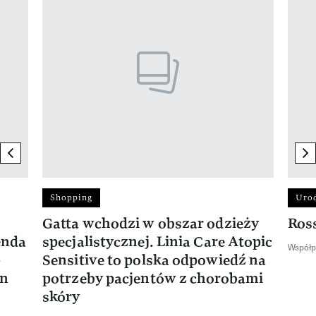
previous element
ne
Shopping
Uro
Gatta wchodzi w obszar odzieży
Ros
enda
specjalistycznej. Linia Care Atopic
Współp
-
Sensitive to polska odpowiedź na
en
potrzeby pacjentów z chorobami
skóry