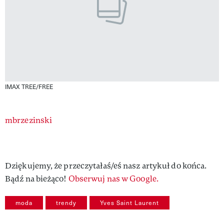
IMAX TREE/FREE
Authors
mbrzezinski
Dziękujemy, że przeczytałaś/eś nasz artykuł do końca.
Bądź na bieżąco!
Obserwuj nas w Google.
moda
trendy
Yves Saint Laurent