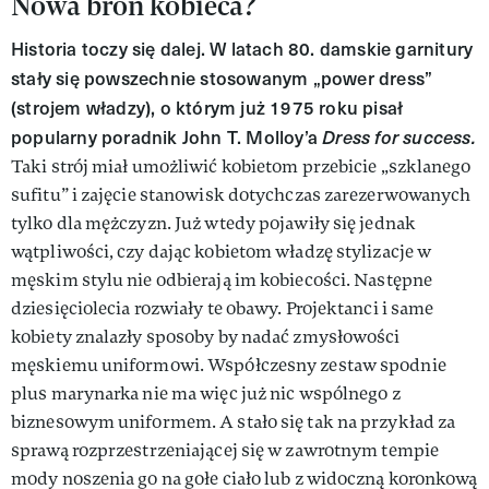
Nowa broń kobieca?
Historia toczy się dalej. W latach 80. damskie garnitury
stały się powszechnie stosowanym „power dress”
(strojem władzy), o którym już 1975 roku pisał
popularny poradnik John T. Molloy’a
Dress for success.
Taki strój miał umożliwić kobietom przebicie „szklanego
sufitu” i zajęcie stanowisk dotychczas zarezerwowanych
tylko dla mężczyzn. Już wtedy pojawiły się jednak
wątpliwości, czy dając kobietom władzę stylizacje w
męskim stylu nie odbierają im kobiecości. Następne
dziesięciolecia rozwiały te obawy. Projektanci i same
kobiety znalazły sposoby by nadać zmysłowości
męskiemu uniformowi. Współczesny zestaw spodnie
plus marynarka nie ma więc już nic wspólnego z
biznesowym uniformem. A stało się tak na przykład za
sprawą rozprzestrzeniającej się w zawrotnym tempie
mody noszenia go na gołe ciało lub z widoczną koronkową