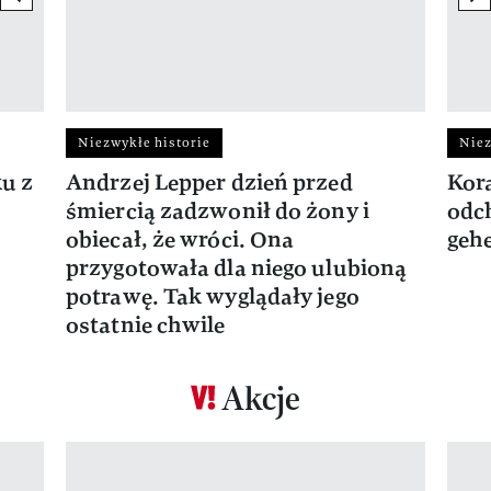
Niezwykłe historie
Niez
ku z
Andrzej Lepper dzień przed
Kora
śmiercią zadzwonił do żony i
odch
obiecał, że wróci. Ona
gehe
przygotowała dla niego ulubioną
potrawę. Tak wyglądały jego
ostatnie chwile
Akcje
Pokazywanie elementu 1 z 17