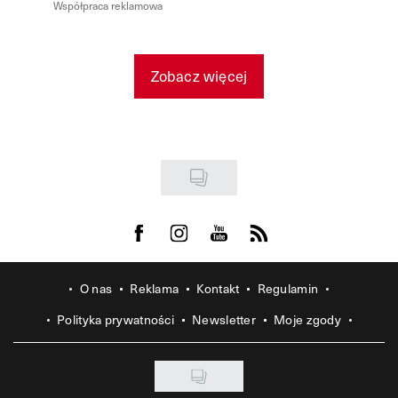
Współpraca reklamowa
Zobacz więcej
Visit us on Facebook
Visit us on Instagram
Visit us on Youtube
Visit us on Rss
O nas
Reklama
Kontakt
Regulamin
Polityka prywatności
Newsletter
Moje zgody