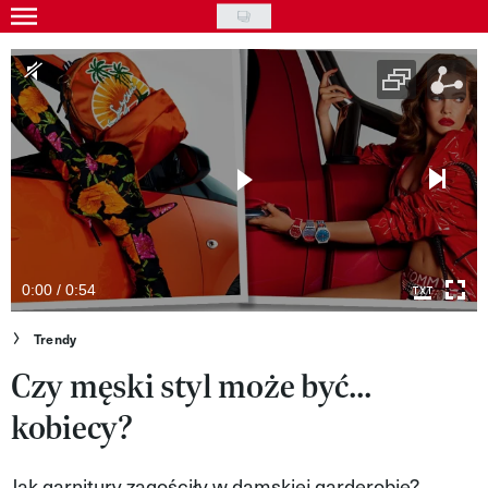
Skip
to
Gwiazdy
main
Ludzie
content
Moda
Uroda
Styl życia
Kultura
0:00 / 0:54
Wideo
Trendy
Czy męski styl może być...
Nasze akcje
kobiecy?
VIVA!ART
VIVA!MODA
Jak garnitury zagościły w damskiej garderobie?