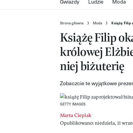
Gwiazdy
Ludzie
Moda
Strona główna
Moda
Książę Filip
Książę Filip o
królowej Elżbie
niej biżuterię
Zobaczcie te wyjątkowe preze
GETTY IMAGES
Marta Cieplak
Opublikowano: niedziela, 11 wrze