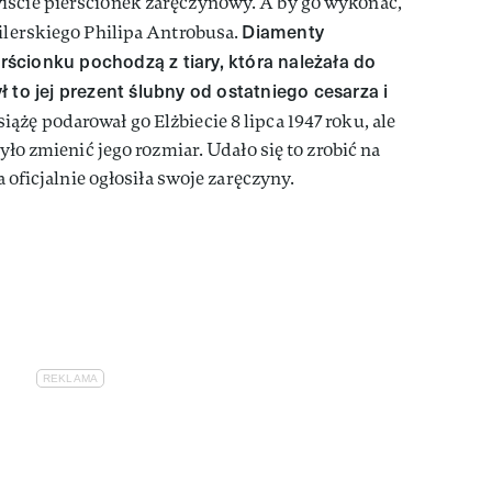
iście pierścionek zaręczynowy. A by go wykonać,
Diamenty
bilerskiego Philipa Antrobusa.
cionku pochodzą z tiary, która należała do
był to jej prezent ślubny od ostatniego cesarza i
iążę podarował go Elżbiecie 8 lipca 1947 roku, ale
było zmienić jego rozmiar. Udało się to zrobić na
ra oficjalnie ogłosiła swoje zaręczyny.