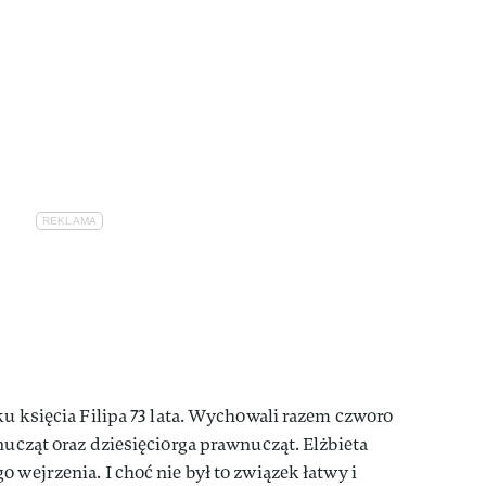
ku księcia Filipa 73 lata. Wychowali razem czworo
nucząt oraz dziesięciorga prawnucząt. Elżbieta
 wejrzenia. I choć nie był to związek łatwy i