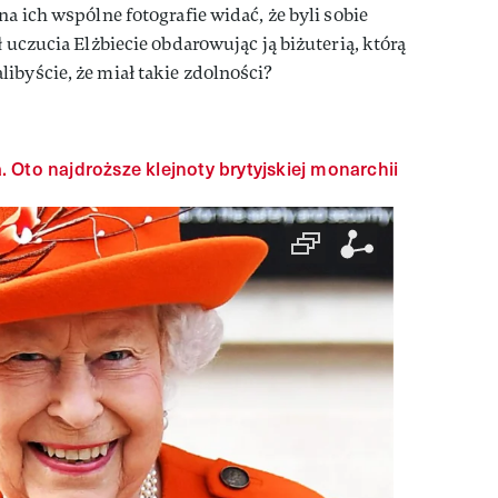
na ich wspólne fotografie widać, że byli sobie
ł uczucia Elżbiecie obdarowując ją biżuterią, którą
ibyście, że miał takie zdolności?
. Oto najdroższe klejnoty brytyjskiej monarchii