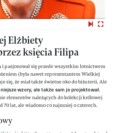
ej Elżbiety
rzez księcia Filipa
 i pasjonował się przede wszystkim lotnictwem
wożeniem (była nawet reprezentantem Wielkiej
je się, że miał także świetne oko do biżuterii. Ale
kniejsze wzory, ale także sam je projektował.
nie elementów należących do kolekcji królowej
 70 lat, ale wiadomo co najmniej o czterech.
nowy