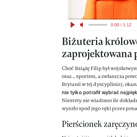
0:00 / 1:12
Biżuteria królow
zaprojektowana p
Choć Książę Filip był wojskowym
oraz... sportem, a zwłaszcza po
Brytanii w tej dyscyplinie), okazu
nie tylko potrafił wybrać najpię
Niestety nie wiadomo ile dokład
wyszło spod jego ręki przez ponad
Pierścionek zaręczy