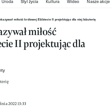
Uroda
Styl życia
Kultura
Wideo
Nasze akcje
 okazywał miłość królowej Elżbiecie II projektując dla niej biżuterię
kazywał miłość
cie II projektując dla
nty
śnia 2022 13:33