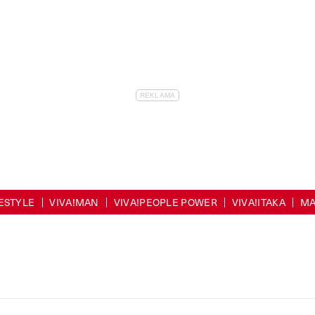
FESTYLE
VIVA!MAN
VIVA!PEOPLE POWER
VIVA!ITAKA
MA