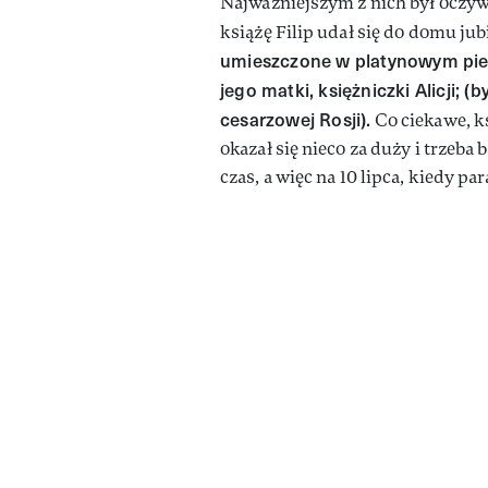
Najważniejszym z nich był oczyw
książę Filip udał się do domu ju
umieszczone w platynowym pierś
jego matki, księżniczki Alicji; (
cesarzowej Rosji).
Co ciekawe, ks
okazał się nieco za duży i trzeba 
czas, a więc na 10 lipca, kiedy pa