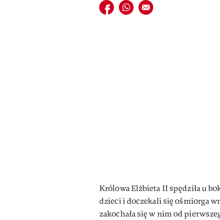
Udostępnij na facebook
Udostępnij na whatsapp
E-mail do przyjaciela
Królowa Elżbieta II spędziła u bo
dzieci i doczekali się ośmiorga w
zakochała się w nim od pierwszego