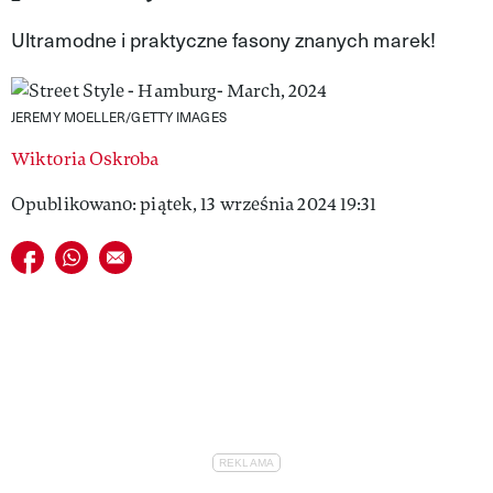
VIVA!LIFESTYLE
Ultramodne i praktyczne fasony znanych marek!
VIVA!MAN
JEREMY MOELLER/GETTY IMAGES
VIVA!PEOPLE POWER
Wiktoria Oskroba
VIVA!ITAKA
Opublikowano: piątek, 13 września 2024 19:31
MAGAZYN VIVA!
Udostępnij na facebook
Udostępnij na whatsapp
E-mail do przyjaciela