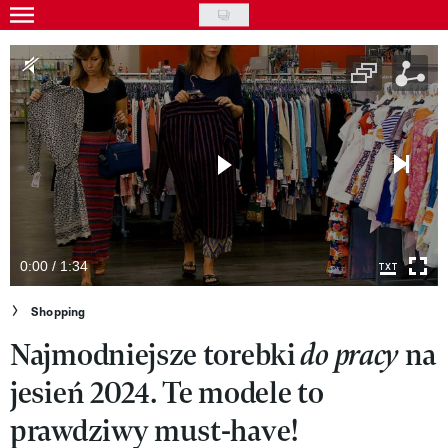
Skip
to
Gwiazdy
main
Ludzie
content
Moda
Uroda
Styl życia
Kultura
0:00 / 1:34
Wideo
Shopping
Najmodniejsze torebki
na
do pracy
Nasze akcje
jesień 2024. Te modele to
VIVA!ART
prawdziwy must-have!
VIVA!MODA