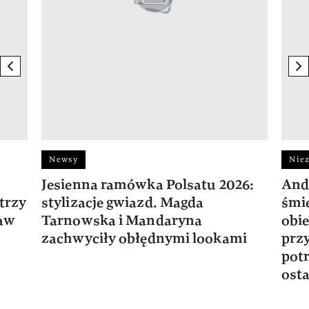
previous element
ne
Newsy
Niez
Jesienna ramówka Polsatu 2026:
And
trzy
stylizacje gwiazd. Magda
śmie
ław
Tarnowska i Mandaryna
obie
zachwyciły obłędnymi lookami
prz
potr
osta