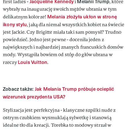
Jacqueline Kennedy
Melanii Trump
first ladies -
i
, które
wybrały na inaugurację swoich mężów ubrania w tym
Melania złożyła ukłon w stronę
delikatnym kolorze!
ikony stylu
, jaką dla niemal wszystkich kobiet na świecie
jest Jackie. Czy Brigitte miała taki sam pomysł? Trudno
powiedzieć. Jedno jest pewne - doceniła jeden z
największych i najbardziej znanych francuskich domów
mody. Wystąpiła bowiem od stóp do głów ubrana w
Louis Vuitton
rzeczy
.
Zobacz także:
Jak Melania Trump próbuje ocieplić
wizerunek prezydenta USA?
Stylizacja jest perfekcyjna - klasyczne szpilki nude z
ostrym czubkiem wysmuklają sylwetkę i stanowią
idealne tło dla kreacji. Torebka to modowy strzał w