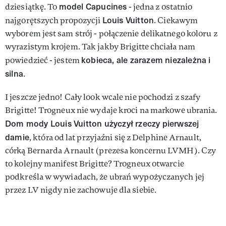
model Capucines
dziesiątkę. To
- jedna z ostatnio
Louis Vuitton
najgorętszych propozycji
. Ciekawym
wyborem jest sam strój - połączenie delikatnego koloru z
wyrazistym krojem. Tak jakby Brigitte chciała nam
kobieca, ale zarazem niezależna i
powiedzieć - jestem
silna
.
I jeszcze jedno! Cały look wcale nie pochodzi z szafy
Brigitte! Trogneux nie wydaje kroci na markowe ubrania.
Dom mody Louis Vuitton użyczył rzeczy pierwszej
damie
, która od lat przyjaźni się z Delphine Arnault,
córką Bernarda Arnault (prezesa koncernu LVMH). Czy
to kolejny manifest Brigitte? Trogneux otwarcie
podkreśla w wywiadach, że ubrań wypożyczanych jej
przez LV nigdy nie zachowuje dla siebie.