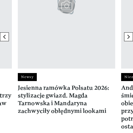
previous element
ne
Newsy
Niez
Jesienna ramówka Polsatu 2026:
And
trzy
stylizacje gwiazd. Magda
śmie
ław
Tarnowska i Mandaryna
obie
zachwyciły obłędnymi lookami
prz
potr
osta