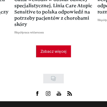
specjalistycznej. Linia Care Atopic
odp
ączy
Sensitive to polska odpowiedź na
roz
potrzeby pacjentów z chorobami
Współp
skóry
Współpraca reklamowa
Zobacz więcej
Visit us on Facebook
Visit us on Instagram
Visit us on Youtube
Visit us on Rss