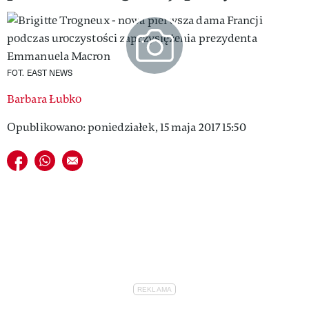
VIVA!LIFESTYLE
VIVA!MAN
FOT. EAST NEWS
VIVA!PEOPLE POWER
Barbara Łubko
VIVA!ITAKA
Opublikowano: poniedziałek, 15 maja 2017 15:50
MAGAZYN VIVA!
Udostępnij na facebook
Udostępnij na whatsapp
E-mail do przyjaciela