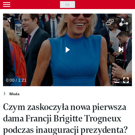
Skip
to
Gwiazdy
main
Ludzie
content
Moda
Uroda
Styl życia
Kultura
0:00 / 1:21
Wideo
Moda
Czym zaskoczyła nowa pierwsza
Nasze akcje
dama Francji Brigitte Trogneux
VIVA!ART
podczas inauguracji prezydenta?
VIVA!MODA