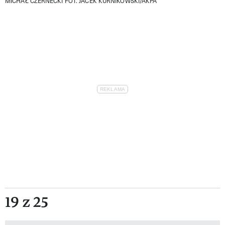
MICHAŁ CZERNECKI
FOT. JACEK KURNIKOWSKI/AKPA
19 z 25