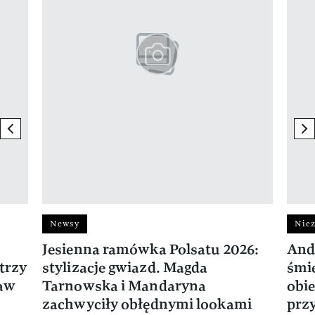
previous element
ne
Newsy
Niez
Jesienna ramówka Polsatu 2026:
And
trzy
stylizacje gwiazd. Magda
śmie
ław
Tarnowska i Mandaryna
obie
zachwyciły obłędnymi lookami
prz