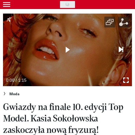
Skip
to
Gwiazdy
main
Ludzie
content
Moda
Uroda
Styl życia
Kultura
0:00 / 1:15
Wideo
Moda
Gwiazdy na finale 10. edycji Top
Nasze akcje
Model. Kasia Sokołowska
VIVA!ART
zaskoczyła nową fryzurą!
VIVA!MODA