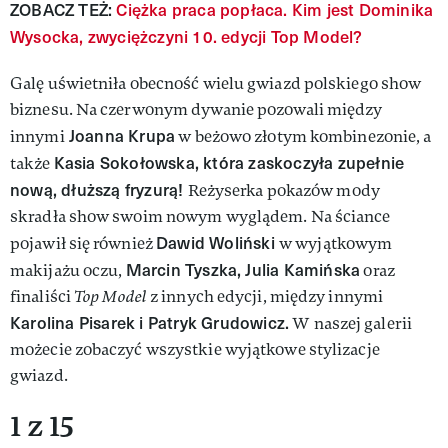
ZOBACZ TEŻ:
Ciężka praca popłaca. Kim jest Dominika
Wysocka, zwyciężczyni 10. edycji Top Model?
Galę uświetniła obecność wielu gwiazd polskiego show
biznesu. Na czerwonym dywanie pozowali między
Joanna Krupa
innymi
w beżowo złotym kombinezonie, a
Kasia Sokołowska, która zaskoczyła zupełnie
także
nową, dłuższą fryzurą!
Reżyserka pokazów mody
skradła show swoim nowym wyglądem. Na ściance
Dawid Woliński
pojawił się również
w wyjątkowym
Marcin Tyszka, Julia Kamińska
makijażu oczu,
oraz
finaliści
Top Model
z innych edycji, między innymi
Karolina Pisarek i Patryk Grudowicz.
W naszej galerii
możecie zobaczyć wszystkie wyjątkowe stylizacje
gwiazd.
1 z 15