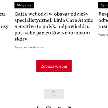
Shopping
Spor
rcu
Gatta wchodzi w obszar odzieży
Bez
specjalistycznej. Linia Care Atopic
odp
ączy
Sensitive to polska odpowiedź na
roz
potrzeby pacjentów z chorobami
Współp
skóry
Współpraca reklamowa
Zobacz więcej