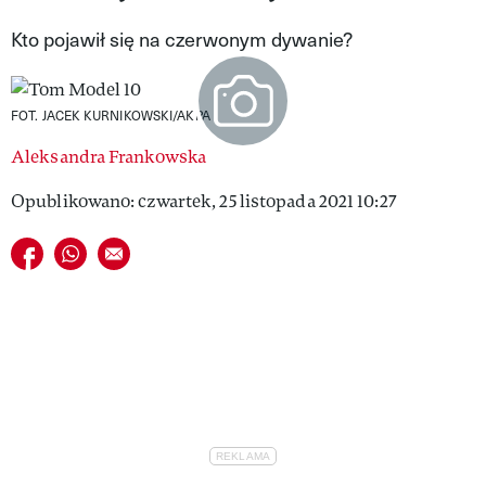
VIVA!LIFESTYLE
Kto pojawił się na czerwonym dywanie?
VIVA!MAN
FOT. JACEK KURNIKOWSKI/AKPA
VIVA!PEOPLE POWER
Aleksandra Frankowska
VIVA!ITAKA
Opublikowano: czwartek, 25 listopada 2021 10:27
MAGAZYN VIVA!
Udostępnij na facebook
Udostępnij na whatsapp
E-mail do przyjaciela