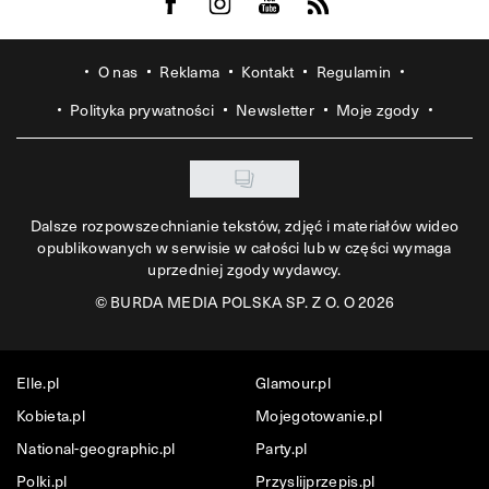
Visit us on Facebook
Visit us on Instagram
Visit us on Youtube
Visit us on Rss
O nas
Reklama
Kontakt
Regulamin
Polityka prywatności
Newsletter
Moje zgody
Dalsze rozpowszechnianie tekstów, zdjęć i materiałów wideo
opublikowanych w serwisie w całości lub w części wymaga
uprzedniej zgody wydawcy.
©
BURDA MEDIA POLSKA SP. Z O. O 2026
Elle.pl
Glamour.pl
Kobieta.pl
Mojegotowanie.pl
National-geographic.pl
Party.pl
Polki.pl
Przyslijprzepis.pl